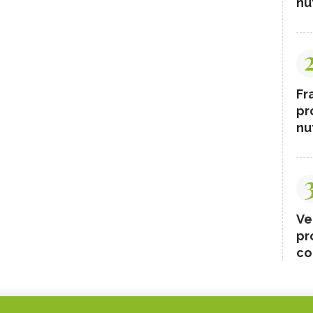
nut
Fr
pr
nut
Ve
pr
co