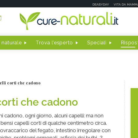
DEABYDAY
VITA DA MAMM
 naturale
Trova l'esperto
Speciali
Rispost
lli corti che cadono
corti che cadono
mi cadono, ogni giorno, alcuni capelli: ma non
), bensì capelli corti di qualche centimetro circa.
Sovraccarico del fegato, intestino irregolare con
niche, problemi ormonali, asfissia dei bulbi...?