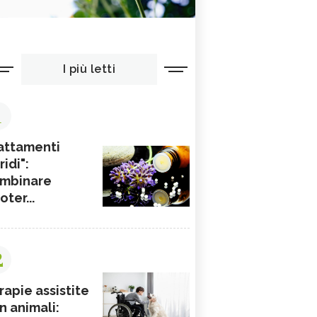
I più letti
1
attamenti
ridi":
mbinare
ioter...
2
rapie assistite
n animali: