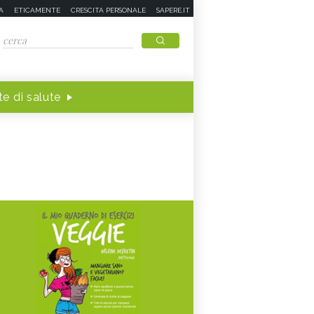
A
ETICAMENTE
CRESCITA PERSONALE
SAPERE.IT
e di salute