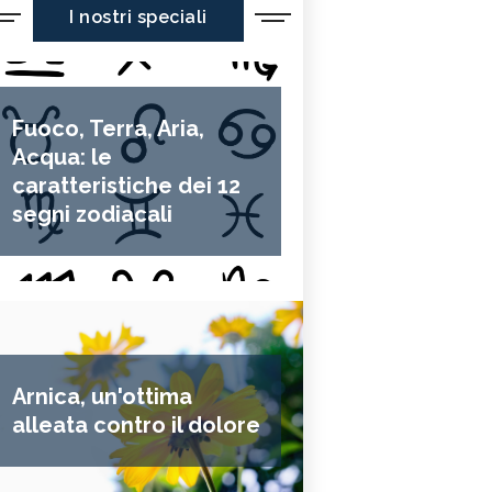
I nostri speciali
Fuoco, Terra, Aria,
Acqua: le
caratteristiche dei 12
segni zodiacali
Arnica, un'ottima
alleata contro il dolore