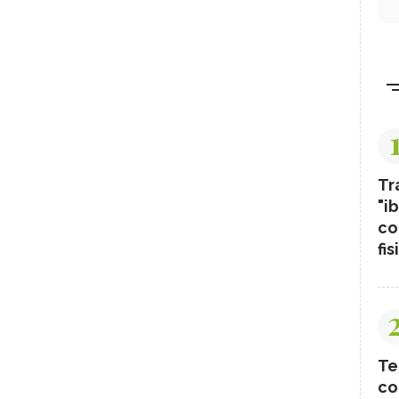
Tr
"ib
co
fis
Te
co