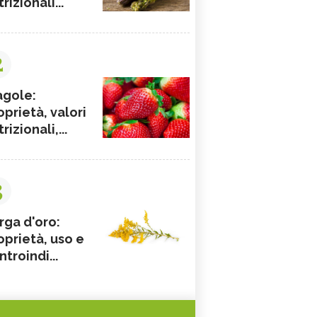
rizionali...
2
agole:
oprietà, valori
rizionali,...
3
rga d'oro:
oprietà, uso e
ntroindi...