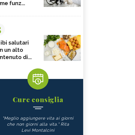
me funz...
3
ibi salutari
n un alto
ntenuto di...
Cure consiglia
"Meglio aggiungere vita ai giorni
che non giorni alla vita." Rita
Levi Montalcini