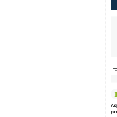
As
pr