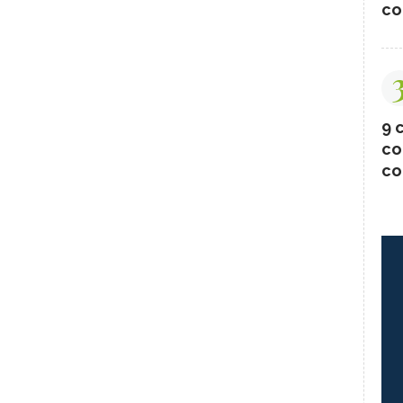
co
9 c
co
co