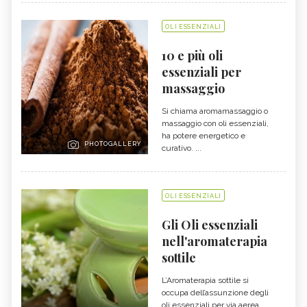
OLI ESSENZIALI
10 e più oli
essenziali per
massaggio
Si chiama aromamassaggio o
massaggio con oli essenziali,
ha potere energetico e
PHOTOGALLERY
curativo. ...
OLI ESSENZIALI
Gli Oli essenziali
nell'aromaterapia
sottile
L’Aromaterapia sottile si
occupa dell’assunzione degli
oli essenziali per via aerea.