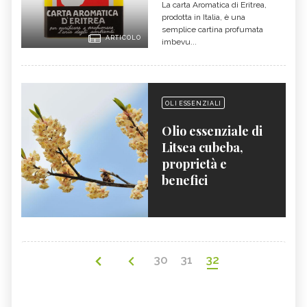
La carta Aromatica di Eritrea,
prodotta in Italia, è una
semplice cartina profumata
ARTICOLO
imbevu...
OLI ESSENZIALI
Olio essenziale di
Litsea cubeba,
proprietà e
benefici
30
31
32