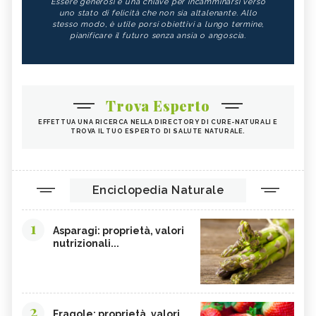
Essere generosi è una chiave per incamminarsi verso
uno stato di felicità che non sia altalenante. Allo
stesso modo, è utile porsi obiettivi a lungo termine,
pianificare il futuro senza ansia o angoscia.
Trova Esperto
EFFETTUA UNA RICERCA NELLA DIRECTORY DI CURE-NATURALI E
TROVA IL TUO ESPERTO DI SALUTE NATURALE.
Enciclopedia Naturale
1
Asparagi: proprietà, valori
nutrizionali...
2
Fragole: proprietà, valori