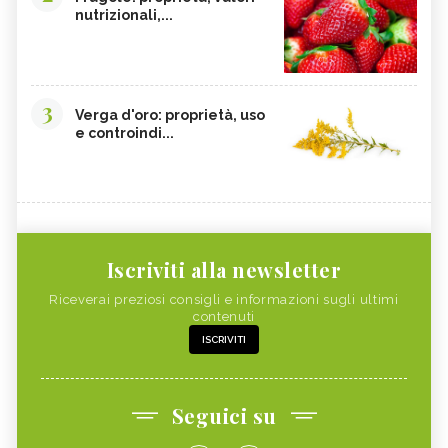
nutrizionali,...
3
Verga d'oro: proprietà, uso
e controindi...
Iscriviti alla newsletter
Riceverai preziosi consigli e informazioni sugli ultimi
contenuti
ISCRIVITI
Seguici su