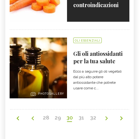
controindicazioni
OLI ESSENZIALI
Gli oli antiossidanti
per la tua salute
Ecco a seguire gli oli vegetali
dal più alto potere
antiossidante che potrete
usare come c...
PHOTOGALLERY
28
29
30
31
32