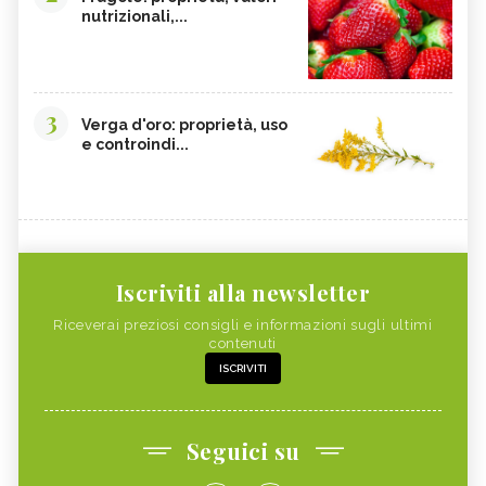
nutrizionali,...
3
Verga d'oro: proprietà, uso
e controindi...
Iscriviti alla newsletter
Riceverai preziosi consigli e informazioni sugli ultimi
contenuti
ISCRIVITI
Seguici su