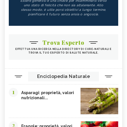
Essere generosi è una chiave per incamminarsi verso
uno stato di felicità che non sia altalenante. Allo
stesso modo, è utile porsi obiettivi a lungo termine,
pianificare il futuro senza ansia o angoscia.
Trova Esperto
EFFETTUA UNA RICERCA NELLA DIRECTORY DI CURE-NATURALI E
TROVA IL TUO ESPERTO DI SALUTE NATURALE.
Enciclopedia Naturale
1
Asparagi: proprietà, valori
nutrizionali...
2
Fragole: proprietà, valori