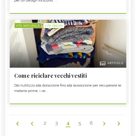
per un design inclusivo: ...
VITA NATURALE
VITA GREEN
ARTICOLO
Come riciclare vecchi vestiti
Dal riutilizzo alla donazione fino alla lavorazione per recuperare le
materie prime: i ve...
2
3
4
5
6