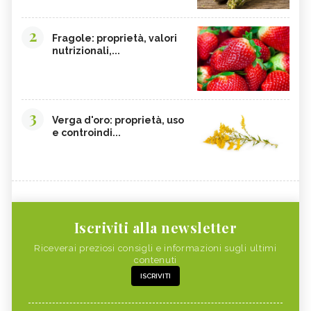
2
Fragole: proprietà, valori
nutrizionali,...
3
Verga d'oro: proprietà, uso
e controindi...
Iscriviti alla newsletter
Riceverai preziosi consigli e informazioni sugli ultimi
contenuti
ISCRIVITI