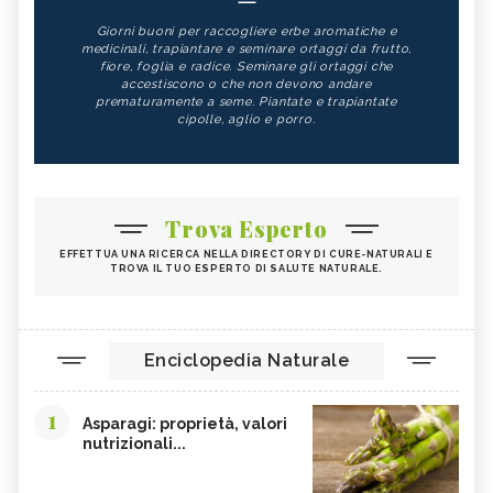
Giorni buoni per raccogliere erbe aromatiche e
medicinali, trapiantare e seminare ortaggi da frutto,
fiore, foglia e radice. Seminare gli ortaggi che
accestiscono o che non devono andare
prematuramente a seme. Piantate e trapiantate
cipolle, aglio e porro.
Trova Esperto
EFFETTUA UNA RICERCA NELLA DIRECTORY DI CURE-NATURALI E
TROVA IL TUO ESPERTO DI SALUTE NATURALE.
Enciclopedia Naturale
1
Asparagi: proprietà, valori
nutrizionali...