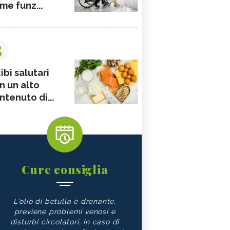
me funz...
3
ibi salutari
n un alto
ntenuto di...
Cure consiglia
L'olio di betulla è drenante,
previene problemi venosi e
disturbi circolatori, in caso di