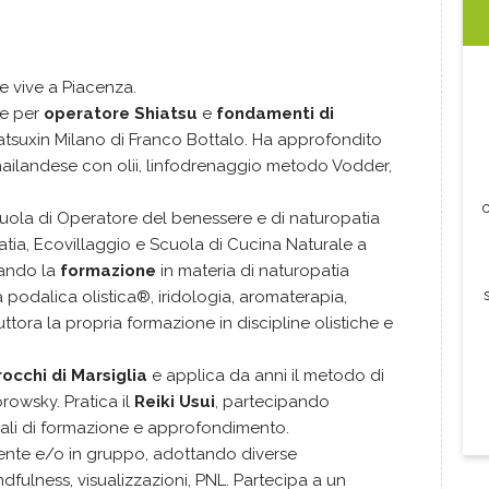
e vive a Piacenza.
le per
operatore Shiatsu
e
fondamenti di
tsuxin Milano di Franco Bottalo. Ha approfondito
hailandese con olii, linfodrenaggio metodo Vodder,
c
uola di Operatore del benessere e di naturopatia
ia, Ecovillaggio e Scuola di Cucina Naturale a
tando la
formazione
in materia di naturopatia
gia podalica olistica®, iridologia, aromaterapia,
tora la propria formazione in discipline olistiche e
occhi di Marsiglia
e applica da anni il metodo di
rowsky. Pratica il
Reiki Usui
, partecipando
ali di formazione e approfondimento.
ente e/o in gruppo, adottando diverse
fulness, visualizzazioni, PNL. Partecipa a un