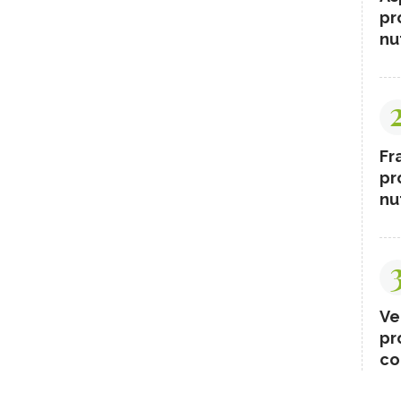
pr
nut
Fr
pr
nut
Ve
pr
co