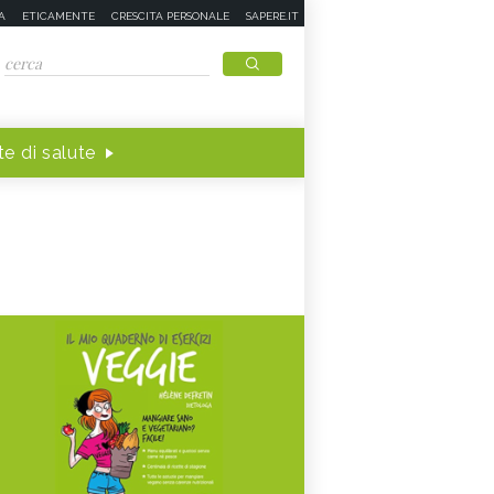
A
ETICAMENTE
CRESCITA PERSONALE
SAPERE.IT
e di salute