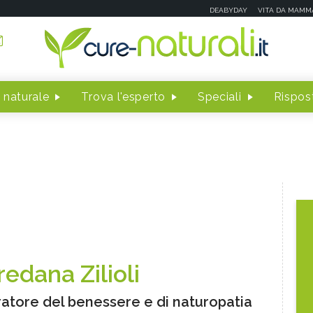
DEABYDAY
VITA DA MAMM
 naturale
Trova l'esperto
Speciali
Rispost
redana Zilioli
atore del benessere e di naturopatia