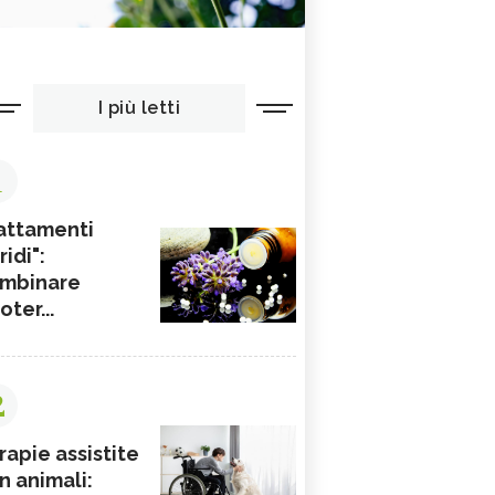
I più letti
1
attamenti
ridi":
mbinare
ioter...
2
rapie assistite
n animali: