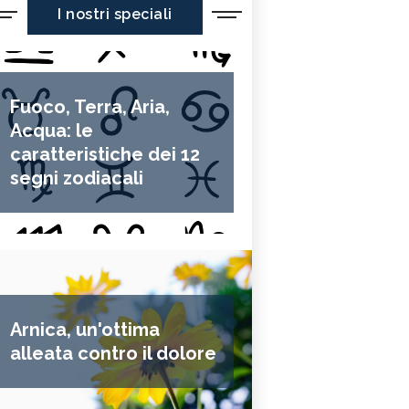
I nostri speciali
Fuoco, Terra, Aria,
Acqua: le
caratteristiche dei 12
segni zodiacali
Arnica, un'ottima
alleata contro il dolore