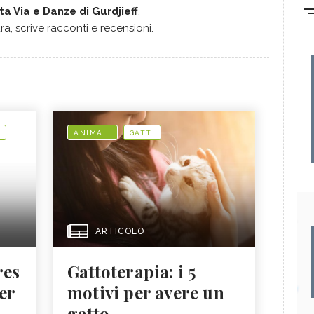
a Via e Danze di Gurdjieff
.
ra, scrive racconti e recensioni.
ANIMALI
GATTI
ARTICOLO
res
Gattoterapia: i 5
er
motivi per avere un
gatto