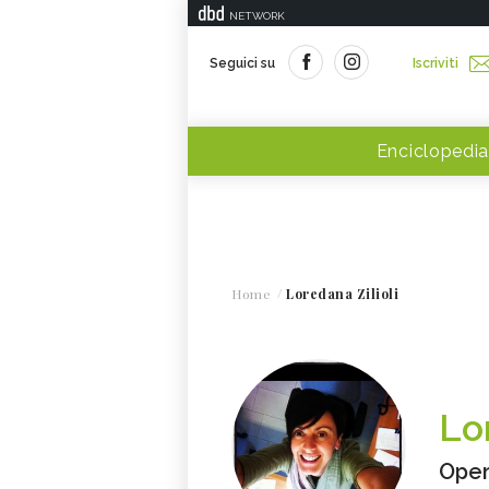
NETWORK
Seguici su
Iscriviti
Enciclopedia
Home
Loredana Zilioli
Lo
Oper