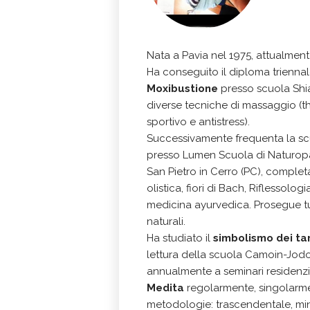
Nata a Pavia nel 1975, attualment
Ha conseguito il diploma trienna
Moxibustione
presso scuola Shia
diverse tecniche di massaggio (t
sportivo e antistress).
Successivamente frequenta la sc
presso Lumen Scuola di Naturopat
San Pietro in Cerro (PC), comple
olistica, fiori di Bach, Riflessolo
medicina ayurvedica. Prosegue tut
naturali.
Ha studiato il
simbolismo dei tar
lettura della scuola Camoin-Jodo
annualmente a seminari residenzi
Medita
regolarmente, singolarm
metodologie: trascendentale, mind