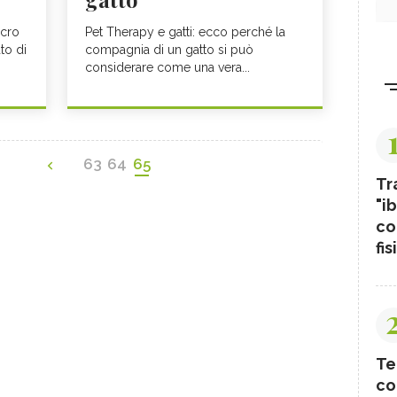
ucro
Pet Therapy e gatti: ecco perché la
to di
compagnia di un gatto si può
considerare come una vera...
63
64
65
Tr
"ib
co
fis
Te
co