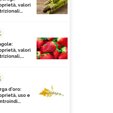
oprietà, valori
rizionali...
2
agole:
oprietà, valori
rizionali,...
3
rga d'oro:
oprietà, uso e
ntroindi...