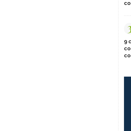
co
9 c
co
co