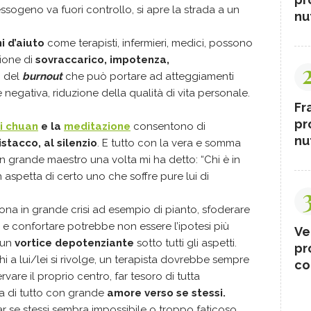
ogeno va fuori controllo, si apre la strada a un
nut
i d’aiuto
come terapisti, infermieri, medici, possono
ione di
sovraccarico, impotenza,
i del
burnout
che può portare ad atteggiamenti
 negativa, riduzione della qualità di vita personale.
Fr
pr
hi chuan
e la
meditazione
consentono di
nut
istacco, al silenzio
. E tutto con la vera e somma
Un grande maestro una volta mi ha detto: “Chi è in
 aspetta di certo uno che soffre pure lui di
sona in grande crisi ad esempio di pianto, sfoderare
e e confortare potrebbe non essere l’ipotesi più
Ve
n un
vortice depotenziante
sotto tutti gli aspetti.
pr
chi a lui/lei si rivolge, un terapista dovrebbe sempre
co
vare il proprio centro, far tesoro di tutta
ma di tutto con grande
amore verso se stessi.
r se stessi sembra impossibile o troppo faticoso.