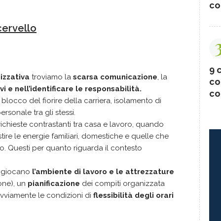
co
cervello
9 c
izzativa
troviamo la
scarsa comunicazione
, la
co
ivi e nell’identificare le responsabilità.
co
, blocco del fiorire della carriera, isolamento di
ersonale tra gli stessi.
i richieste contrastanti tra casa e lavoro, quando
estire le energie familiari, domestiche e quelle che
ro. Questi per quanto riguarda il contesto
to giocano
l’ambiente di lavoro e le attrezzature
one), un
pianificazione
dei compiti organizzata
vviamente le condizioni di
flessibilità degli orari