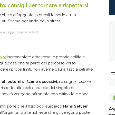
o: consigli per tornare a rispettarsi
re che è all’agguato in questi tempi in cui la
tellari. Stiamo parlando dello stress.
nua a leggere dopo la pubblicità
ivo;
incrementare attraverso le proprie abilità e
è qualcosa che fa parte del percorso verso il
e i propri limiti, non averne paura, lasciarseli alle
moli esterni si fanno eccessivi,
i bisogni crescono
rispetto alle reali capacità del singolo di
e le novità vengono affrontate con difficoltà e poca
efinizione che il fisiologo austriaco
Hans Selyem
As
ll’organismo alle richieste che gli vengono poste.
pr