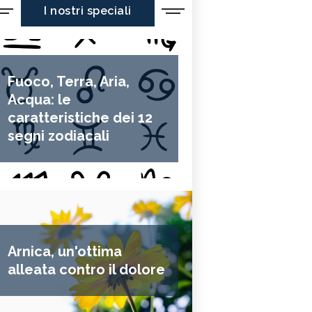
I nostri speciali
Fuoco, Terra, Aria,
Acqua: le
caratteristiche dei 12
segni zodiacali
Arnica, un'ottima
alleata contro il dolore