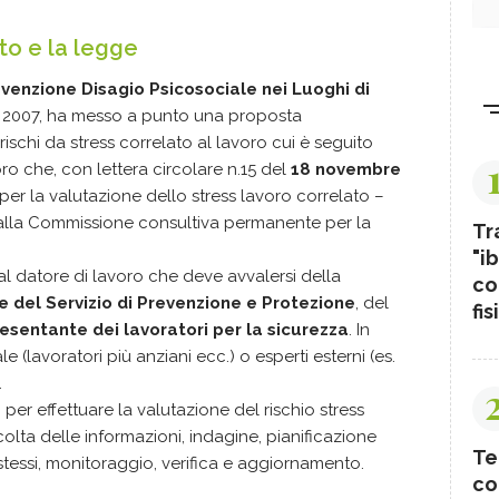
to e la legge
venzione Disagio Psicosociale nei Luoghi di
 2007, ha messo a punto una proposta
ischi da stress correlato al lavoro cui è seguito
oro che, con lettera circolare n.15 del
18 novembre
 per la valutazione dello stress lavoro correlato –
alla Commissione consultiva permanente per la
Tr
"ib
al datore di lavoro che deve avvalersi della
co
 del Servizio di Prevenzione e Protezione
, del
fis
esentante dei lavoratori per la sicurezza
. In
le (lavoratori più anziani ecc.) o esperti esterni (es.
.
per effettuare la valutazione del rischio stress
olta delle informazioni, indagine, pianificazione
Te
 stessi, monitoraggio, verifica e aggiornamento.
co