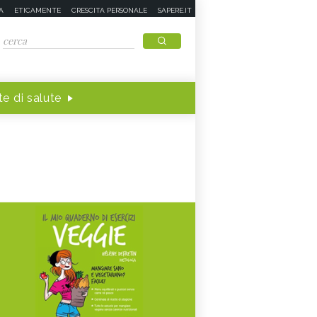
A
ETICAMENTE
CRESCITA PERSONALE
SAPERE.IT
e di salute