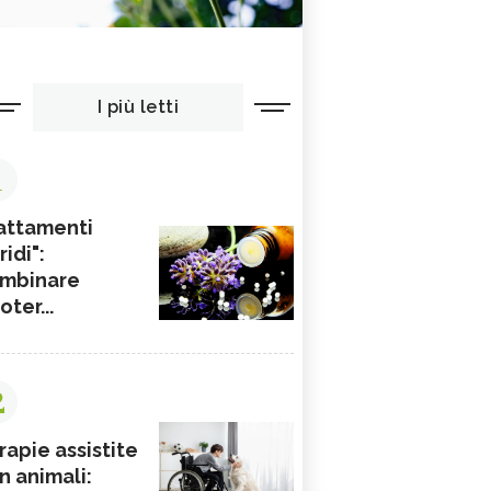
I più letti
1
attamenti
ridi":
mbinare
ioter...
2
rapie assistite
n animali: