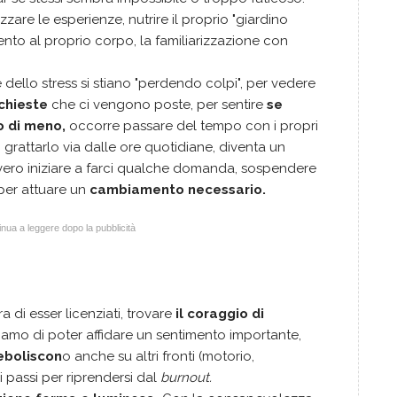
zzare le esperienze, nutrire il proprio "giardino
amento al proprio corpo, la familiarizzazione con
dello stress si stiano "perdendo colpi", per vedere
ichieste
che ci vengono poste, per sentire
se
o di meno,
occorre passare del tempo con i propri
, grattarlo via dalle ore quotidiane, diventa un
ro iniziare a farci qualche domanda, sospendere
 per attuare un
cambiamento necessario.
nua a leggere dopo la pubblicità
 di esser licenziati, trovare
il coraggio di
iamo di poter affidare un sentimento importante,
deboliscon
o anche su altri fronti (motorio,
i passi per riprendersi dal
burnout.