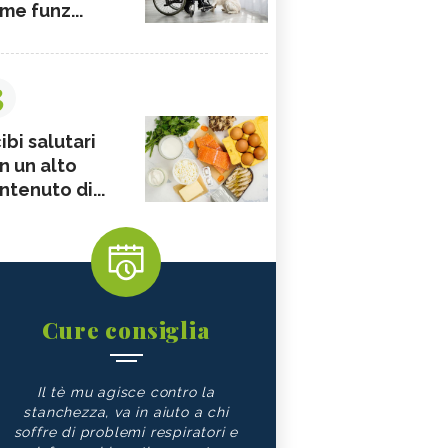
me funz...
3
ibi salutari
n un alto
ntenuto di...
Cure consiglia
Il tè mu agisce contro la
stanchezza, va in aiuto a chi
soffre di problemi respiratori e