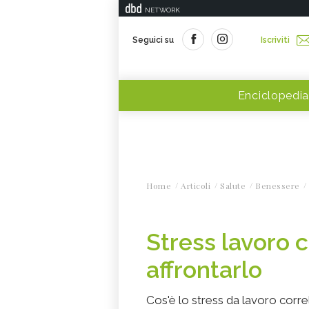
NETWORK
Seguici su
Iscriviti
Enciclopedia
Home
Articoli
Salute
Benessere
Stress lavoro c
affrontarlo
Cos'è lo stress da lavoro corre