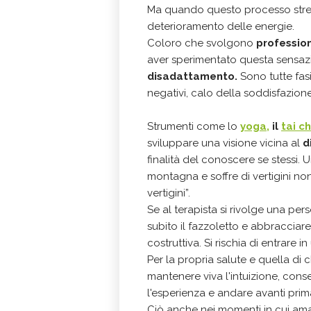
Ma quando questo processo stress
deterioramento delle energie.
Coloro che svolgono
profession
aver sperimentato questa sensaz
disadattamento.
Sono tutte fas
negativi, calo della soddisfazione
Strumenti come lo
yoga,
il
tai c
sviluppare una visione vicina al
d
finalità del conoscere se stessi. 
montagna e soffre di vertigini non
vertigini”.
Se al terapista si rivolge una per
subito il fazzoletto e abbracciar
costruttiva. Si rischia di entrare i
Per la propria salute e quella di 
mantenere viva l'intuizione, conser
l'esperienza e andare avanti pri
Ciò anche nei momenti in cui ama