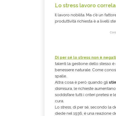
Lo stress lavoro correlat
Il lavoro nobilita. Ma c’è un fatto
produttività richiesta è a livelli s
Conti
Di per sé lo stress non è negat
talenti la gestione dello stesso 
benessere naturale. Come conoscer
spalle.
Altra cosa è però quando gli
sti
dismisura, le richieste aumentano 
soddisfare tutti i criteri pretesi 
cura.
Lo stress, di per sé, secondo la d
diede nel 1936, è una reazione de