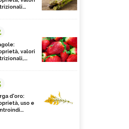
rizionali...
2
agole:
oprietà, valori
rizionali,...
3
rga d'oro:
oprietà, uso e
ntroindi...