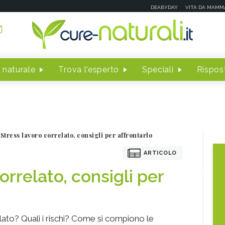
DEABYDAY
VITA DA MAMM
 naturale
Trova l'esperto
Speciali
Rispost
Stress lavoro correlato, consigli per affrontarlo
ARTICOLO
orrelato, consigli per
lato? Quali i rischi? Come si compiono le