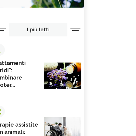
I più letti
1
attamenti
ridi":
mbinare
ioter...
2
rapie assistite
n animali: