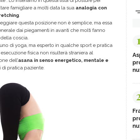
le”. Lo inseriamo in questa lista di posture per
tare famigliare a molti data la sua
analogia
con
retching
.
eggiare questa posizione non è semplice, ma essa
generale dai piegamenti in avanti che molti fanno
 della coscia.
uno di yoga, ma esperto in qualche sport e pratica
 esecuzione fisica non risulterà straniera al
As
one dell’
asana in senso energetico, mentale e
pr
 di pratica paziente.
nut
Fr
pr
nut