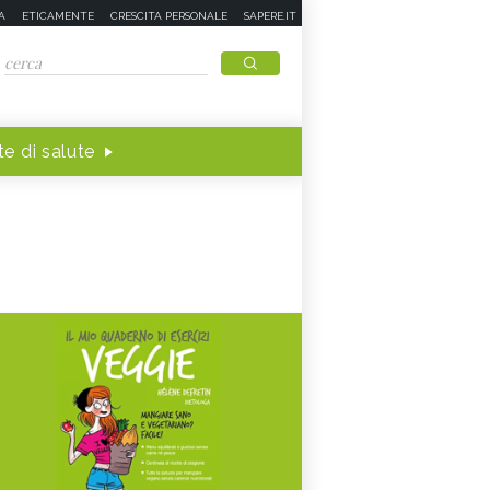
A
ETICAMENTE
CRESCITA PERSONALE
SAPERE.IT
e di salute