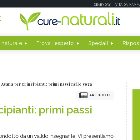
DEABYDAY
VITA DA MAMM
 naturale
Trova l'esperto
Speciali
Rispost
Asana per principianti: primi passi nello yoga
ARTICOLO
ipianti: primi passi
condotto da un valido insegnante. Vi presentiamo