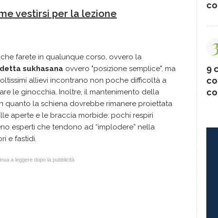
co
e vestirsi per la lezione
che farete in qualunque corso, ovvero la
9 c
 detta sukhasana
ovvero "posizione semplice", ma
co
ltissimi allievi incontrano non poche difficoltà a
co
e le ginocchia. Inoltre, il mantenimento della
 in quanto la schiena dovrebbe rimanere proiettata
alle aperte e le braccia morbide: pochi respiri
eno esperti che tendono ad “implodere” nella
 e fastidi.
nua a leggere dopo la pubblicità