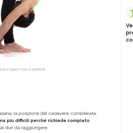
Ve
pr
co
nua a leggere dopo la pubblicità
asana, la posizione del cadavere, considerata,
na più difficili perché richiede completo
sai duri da raggiungere.