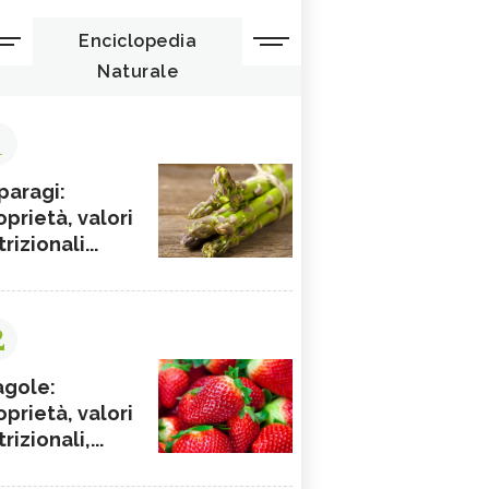
Enciclopedia
Naturale
1
paragi:
oprietà, valori
rizionali...
2
agole:
oprietà, valori
rizionali,...