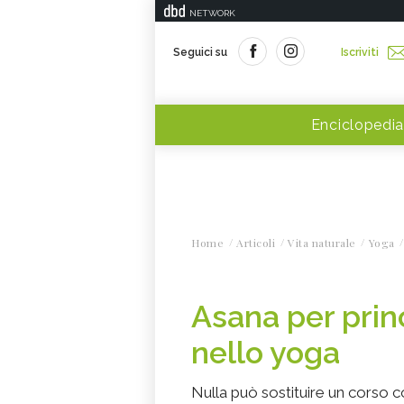
NETWORK
Seguici su
Iscriviti
Enciclopedia
Home
Articoli
Vita naturale
Yoga
Asana per princ
nello yoga
Nulla può sostituire un corso 