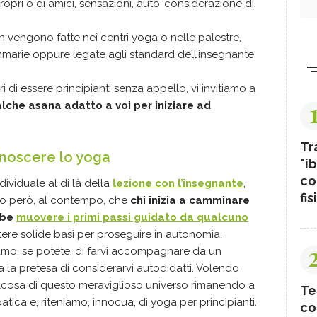
 propri o di amici, sensazioni, auto-considerazione di
on vengono fatte nei centri yoga o nelle palestre,
mmarie oppure legate agli standard dell’insegnante
ri di essere principianti senza appello, vi invitiamo a
lche asana adatto a voi per iniziare ad
Tr
onoscere lo yoga
"ib
co
dividuale al di là della
lezione con l’insegnante
,
fis
amo però, al contempo, che
chi inizia a camminare
bbe
muovere i primi passi guidato da qualcuno
tere solide basi per proseguire in autonomia.
iamo, se potete, di farvi accompagnare da un
za la pretesa di considerarvi autodidatti. Volendo
cosa di questo meraviglioso universo rimanendo a
Te
ca e, riteniamo, innocua, di yoga per principianti.
co