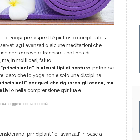
i
e di
yoga per esperti
è piuttosto complicato: a
servati agli avanzati o alcune meditazioni che
ica considerevole, tracciare una linea di
ma, in molti casi, fatuo.
a
“principiante” in alcuni tipi di posture
, potrebbe
ltre, dato che lo yoga non è solo una disciplina
rincipianti” per quel che riguarda gli asana, ma
ativi
o nella comprensione spirituale.
nua a leggere dopo la pubblicità
considerano “principianti” o “avanzati” in base a