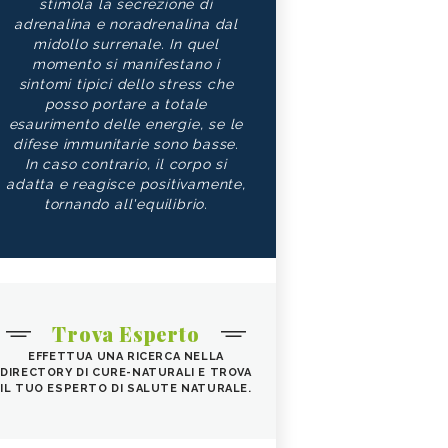
stimola la secrezione di
adrenalina e noradrenalina dal
midollo surrenale. In quel
momento si manifestano i
sintomi tipici dello stress che
posso portare a totale
esaurimento delle energie, se le
difese immunitarie sono basse.
In caso contrario, il corpo si
adatta e reagisce positivamente,
tornando all'equilibrio.
Trova Esperto
EFFETTUA UNA RICERCA NELLA
DIRECTORY DI CURE-NATURALI E TROVA
IL TUO ESPERTO DI SALUTE NATURALE.