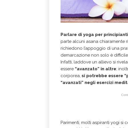
Parlare di yoga per principiant
parte alcuni asana chiaramente ri
richiedono l’appoggio di una prat
demarcazione non solo è difficile, 
Infatti, laddove un allievo si rivel
essere
“avanzato” in altre
; ino
corporea,
si potrebbe essere “p
“avanzati” negli esercizi medit
Conti
Parimenti, molti aspiranti yogi si 