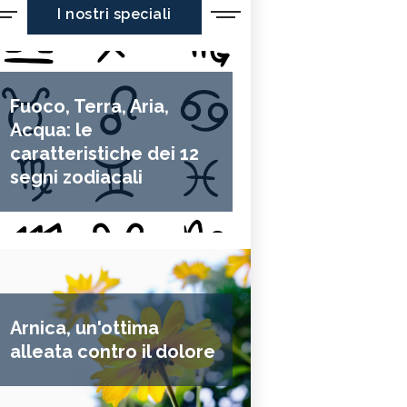
I nostri speciali
Fuoco, Terra, Aria,
Acqua: le
caratteristiche dei 12
segni zodiacali
Arnica, un'ottima
alleata contro il dolore