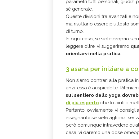
parametri tutti personali, giudizi
sé generale.
Queste divisioni tra avanzati e n
ma risultano essere piuttosto so
di turno.
In ogni caso, se siete proprio sicu
leggere oltre: vi suggeriremo
qua
orientarvi nella pratica
.
3 asana per iniziare a c
Non siamo contrari alla pratica in
anzi: essa è auspicabile. Riteni
sul sentiero dello yoga dovre
di più esperto
che lo aiuti a met
Pertanto, ovviamente, vi consigl
insegnante se siete agli inizi sen
però comunque intravedere qual
casa, vi daremo una dose omeopati