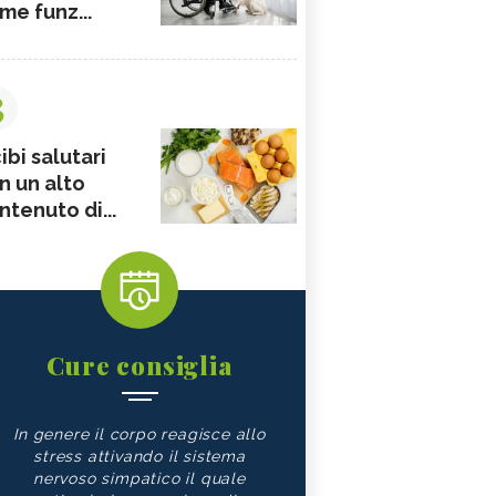
me funz...
3
ibi salutari
n un alto
ntenuto di...
Cure consiglia
In genere il corpo reagisce allo
stress attivando il sistema
nervoso simpatico il quale