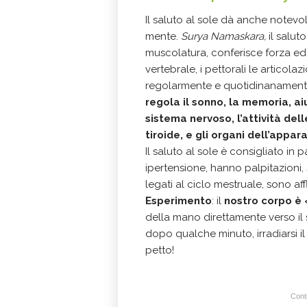
Il saluto al sole dà anche notevoli
mente.
Surya Namaskara,
il salut
muscolatura, conferisce forza ed e
vertebrale, i pettorali le articolaz
regolarmente e quotidinanamente 
regola il sonno, la memoria, aiu
sistema nervoso, l’attività del
tiroide, e gli organi dell’appar
Il saluto al sole è consigliato in
ipertensione, hanno palpitazioni,
legati al ciclo mestruale, sono af
Esperimento
: il
nostro corpo è
della mano direttamente verso il 
dopo qualche minuto, irradiarsi il
petto!
Conti