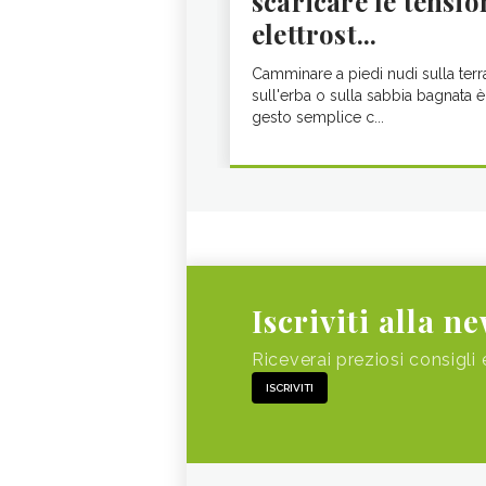
scaricare le tensio
elettrost...
Camminare a piedi nudi sulla terr
sull'erba o sulla sabbia bagnata è
gesto semplice c...
Iscriviti alla n
Riceverai preziosi consigli 
ISCRIVITI