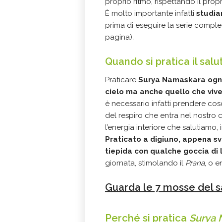
proprio ritmo, rispettando il prop
È molto importante infatti
studia
prima di eseguire la serie comple
pagina)
.
Quando si pratica il salu
Praticare
Surya Namaskara ogn
cielo ma anche quello che vive 
è necessario infatti prendere co
del respiro che entra nel nostro c
l’energia interiore che salutiamo, 
Praticato a digiuno, appena s
tiepida con qualche goccia di
giornata, stimolando il
Prana
, o e
Guarda le 7 mosse del sa
Perché si pratica
Surya 