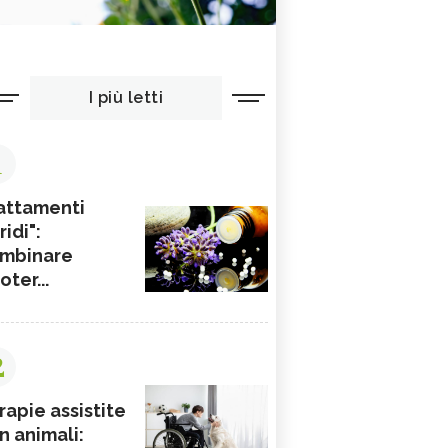
I più letti
1
attamenti
ridi":
mbinare
ioter...
2
rapie assistite
n animali: