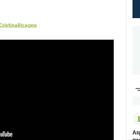
CristinaRicagno
As
pr