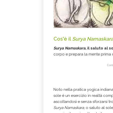
Cos'è il
Surya Namaskar
Surya Namaskara,
il saluto al s
corpo e prepara la mente prima d
Conti
Noto nella pratica yogica indiana,
sole è un esercizio in realtà com
ascoltandosi e senza sforzarsi tro
Surya Namaskara
, o saluto al so