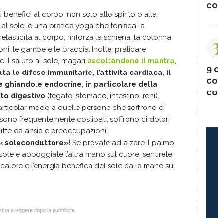
co
 benefici al corpo, non solo allo spirito o alla
o al sole, è una pratica yoga che tonifica la
lasticità al corpo, rinforza la schiena, la colonna
ioni, le gambe e le braccia. Inolte, praticare
il saluto al sole, magari
ascoltandone il mantra
,
9 c
ta le difese immunitarie, l’attività cardiaca, il
co
le ghiandole endocrine, in particolare della
co
ato digestivo
(fegato, stomaco, intestino, reni).
 particolar modo a quelle persone che soffrono di
 sono frequentemente costipati, soffrono di dolori
flitte da ansia e preoccupazioni.
 « soleconduttore»
! Se provate ad alzare il palmo
sole e appoggiate l’altra mano sul cuore, sentirete,
 calore e l’energia benefica del sole dalla mano sul
nua a leggere dopo la pubblicità