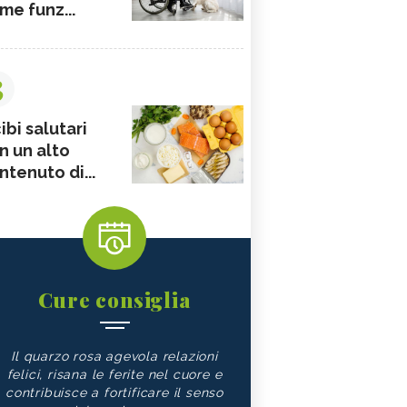
me funz...
3
ibi salutari
n un alto
ntenuto di...
Cure consiglia
Il quarzo rosa agevola relazioni
felici, risana le ferite nel cuore e
contribuisce a fortificare il senso