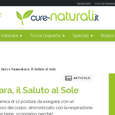
DEABYDAY
VITA DA MAMM
 naturale
Trova l'esperto
Speciali
Rispost
Surya Namaskara, il Saluto al Sole
ARTICOLO
a, il Saluto al Sole
inamica di 12 posture da eseguire con un
o del corpo, sincronizzato con la respirazione.
tare bene, scopriamo perché!