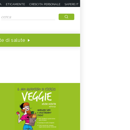
A
ETICAMENTE
CRESCITA PERSONALE
SAPERE.IT
e di salute