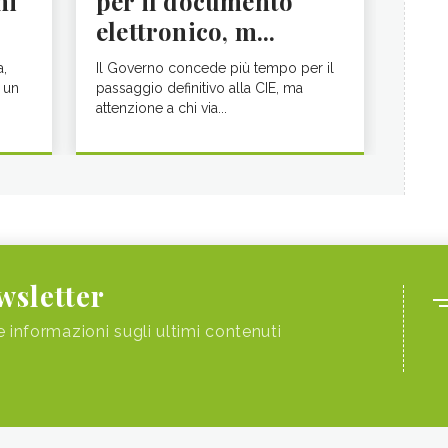
ni
per il documento
elettronico, m...
a,
Il Governo concede più tempo per il
 un
passaggio definitivo alla CIE, ma
attenzione a chi via...
ewsletter
e informazioni sugli ultimi contenuti