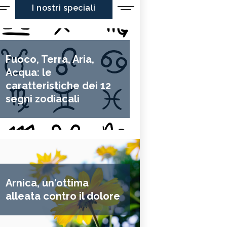
I nostri speciali
Fuoco, Terra, Aria,
Acqua: le
caratteristiche dei 12
segni zodiacali
Arnica, un'ottima
alleata contro il dolore