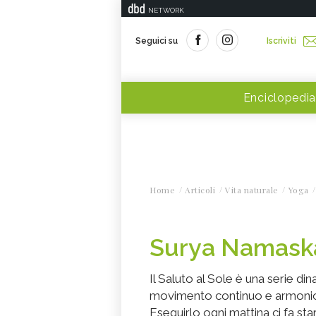
NETWORK
Seguici su
Iscriviti
Enciclopedia
Home
Articoli
Vita naturale
Yoga
Surya Namaskar
Il Saluto al Sole è una serie d
movimento continuo e armonios
Eseguirlo ogni mattina ci fa s