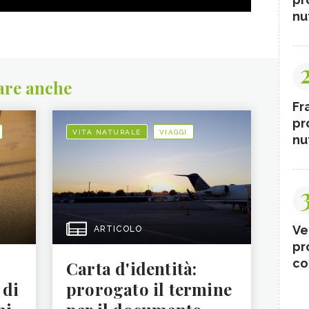
nut
are anche
Fr
pr
VITA NATURALE
VIAGGI
nut
Ve
ARTICOLO
pr
co
Carta d'identità:
 di
prorogato il termine