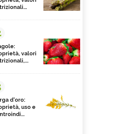
rizionali...
2
agole:
oprietà, valori
rizionali,...
3
rga d'oro:
oprietà, uso e
ntroindi...