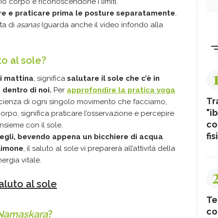
rio corpo e riconoscendone i limiti.
re e praticare prima le posture separatamente
,
ta di
asanas
(guarda anche il video infondo alla
to al sole?
i mattina
, significa
salutare il sole che c’è in
dentro di noi.
Per
approfondire la pratica yoga
Tr
scienza di ogni singolo movimento che facciamo,
"ib
orpo, significa praticare l’osservazione e percepire
co
insieme con il sole.
fis
vegli, bevendo appena un bicchiere di acqua
 limone
, il saluto al sole vi preparerà all’attività della
nergia vitale.
luto al sole
Te
co
Namaskara
?