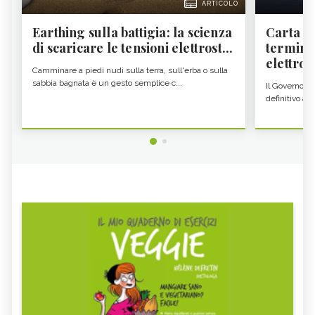
ARTICOLO
Earthing sulla battigia: la scienza
Carta d'
di scaricare le tensioni elettrost...
termine
elettron
Camminare a piedi nudi sulla terra, sull'erba o sulla
sabbia bagnata è un gesto semplice c...
Il Governo c
definitivo all