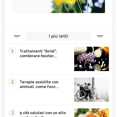
I più letti
1
Trattamenti "ibridi":
combinare fisioter...
2
Terapie assistite con
animali: come funz...
3
9 cibi salutari con un alto