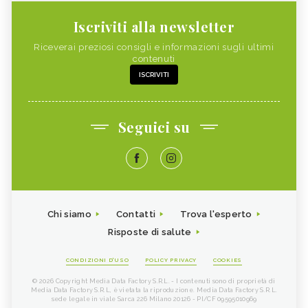
Iscriviti alla newsletter
Riceverai preziosi consigli e informazioni sugli ultimi
contenuti
ISCRIVITI
Seguici su
Chi siamo
Contatti
Trova l'esperto
Risposte di salute
CONDIZIONI D'USO
POLICY PRIVACY
COOKIES
© 2026 Copyright Media Data Factory S.R.L. - I contenuti sono di proprietà di
Media Data Factory S.R.L, è vietata la riproduzione. Media Data Factory S.R.L.
sede legale in viale Sarca 226 Milano 20126 - PI/CF 09595010969