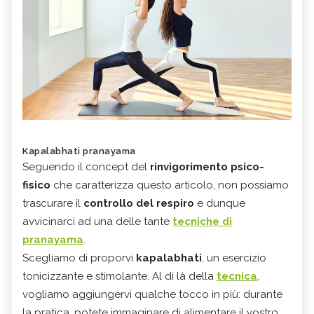
Kapalabhati pranayama
Seguendo il concept del
rinvigorimento psico-
fisico
che caratterizza questo articolo, non possiamo
trascurare il
controllo del respiro
e dunque
avvicinarci ad una delle tante
tecniche di
pranayama
.
Scegliamo di proporvi
kapalabhati
, un esercizio
tonicizzante e stimolante. Al di là della
tecnica
,
vogliamo aggiungervi qualche tocco in più: durante
la pratica, potete immaginare di alimentare il vostro