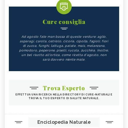
Cure consiglia
Ad agosto fate man bassa di queste verdure: aglio,
asparagi, carota, cetriolo, cicoria, cipolla, fagioli, fiori
di zucca, funghi, lattuga, patate, mais, melanzana,
pomodoro, peperone, piselli, rucola, zucchina. Inoltre,
un bel risotto all'ortica, come ricetta d'agosto, non
sarà davvero niente male.
Trova Esperto
EFFETTUA UNA RICERCA NELLA DIRECTORY DI CURE-NATURALI E
TROVA IL TUO ESPERTO DI SALUTE NATURALE.
Enciclopedia Naturale