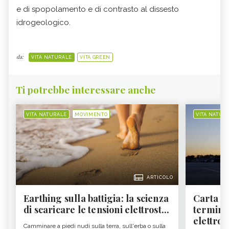
e di spopolamento e di contrasto al dissesto
idrogeologico.
da:
VITA NATURALE
VITA GREEN
Ti potrebbe interessare anche
VITA NATURALE
MOVIMENTO
VITA NATUR
ARTICOLO
Earthing sulla battigia: la scienza
Carta d'
di scaricare le tensioni elettrost...
termine
elettron
Camminare a piedi nudi sulla terra, sull'erba o sulla