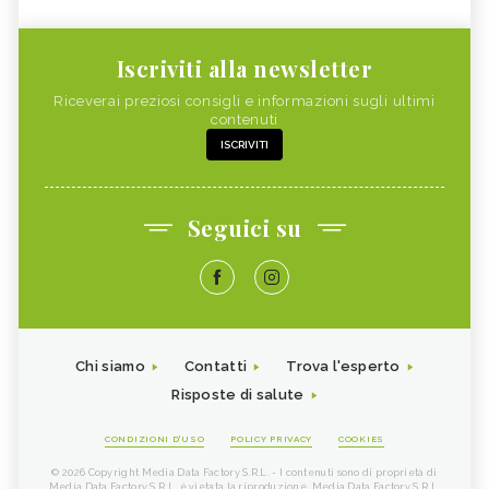
Iscriviti alla newsletter
Riceverai preziosi consigli e informazioni sugli ultimi
contenuti
ISCRIVITI
Seguici su
Chi siamo
Contatti
Trova l'esperto
Risposte di salute
CONDIZIONI D'USO
POLICY PRIVACY
COOKIES
© 2026 Copyright Media Data Factory S.R.L. - I contenuti sono di proprietà di
Media Data Factory S.R.L, è vietata la riproduzione. Media Data Factory S.R.L.