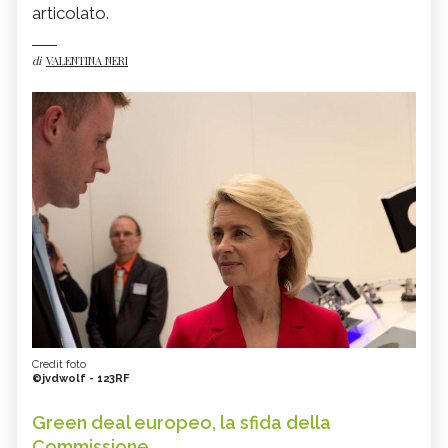
articolato.
di
VALENTINA NERI
Credit foto
©jvdwolf - 123RF
Green deal europeo, la sfida della
Commissione