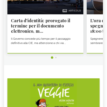
ARTICOLO
Carta d'identità: prorogato il
L'ora d'
termine per il documento
spegner
elettronico, m...
18:00 ti f
Il Governo concede più tempo per il passaggio
Spegnere lo 
definitivo alla CIE, ma attenzione a chi via...
sembrare una 