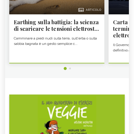
ARTICOLO
Earthing sulla battigia: la scienza
Carta d'
di scaricare le tensioni elettrost...
termine
elettron
Camminare a piedi nudi sulla terra, sull'erba o sulla
sabbia bagnata è un gesto semplice c...
Il Governo c
definitivo all