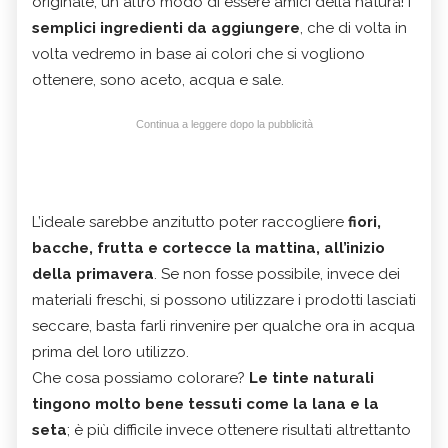
originale, un altro modo di essere amici della natura! I
semplici ingredienti da aggiungere
, che di volta in
volta vedremo in base ai colori che si vogliono
ottenere, sono aceto, acqua e sale.
Continua a leggere dopo la pubblicità
L’ideale sarebbe anzitutto poter raccogliere
fiori,
bacche, frutta e cortecce la mattina, all’inizio
della primavera
. Se non fosse possibile, invece dei
materiali freschi, si possono utilizzare i prodotti lasciati
seccare, basta farli rinvenire per qualche ora in acqua
prima del loro utilizzo.
Che cosa possiamo colorare?
Le
tinte naturali
tingono molto bene tessuti come la lana e la
seta
; è più difficile invece ottenere risultati altrettanto