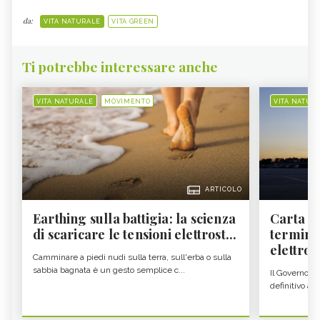
da:
VITA NATURALE
VITA GREEN
Ti potrebbe interessare anche
VITA NATURALE
MOVIMENTO
VITA NATUR
ARTICOLO
Earthing sulla battigia: la scienza
Carta d'
di scaricare le tensioni elettrost...
termine
elettron
Camminare a piedi nudi sulla terra, sull'erba o sulla
sabbia bagnata è un gesto semplice c...
Il Governo c
definitivo all