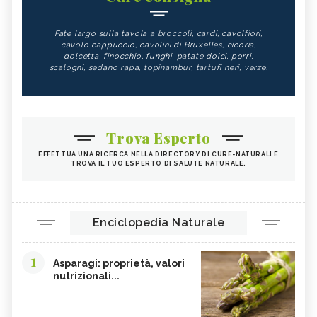
Fate largo sulla tavola a broccoli, cardi, cavolfiori,
cavolo cappuccio, cavolini di Bruxelles, cicoria,
dolcetta, finocchio, funghi, patate dolci, porri,
scalogni, sedano rapa, topinambur, tartufi neri, verze.
Trova Esperto
EFFETTUA UNA RICERCA NELLA DIRECTORY DI CURE-NATURALI E
TROVA IL TUO ESPERTO DI SALUTE NATURALE.
Enciclopedia Naturale
1
Asparagi: proprietà, valori
nutrizionali...