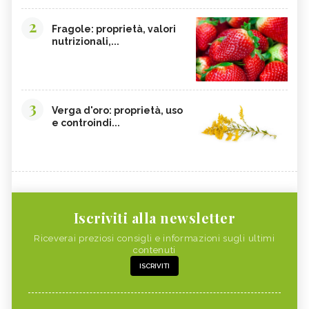
2
Fragole: proprietà, valori
nutrizionali,...
3
Verga d'oro: proprietà, uso
e controindi...
Iscriviti alla newsletter
Riceverai preziosi consigli e informazioni sugli ultimi
contenuti
ISCRIVITI