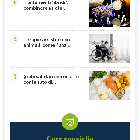
1
Trattamenti "ibridi":
combinare fisioter...
2
Terapie assistite con
animali: come funz...
3
9 cibi salutari con un alto
contenuto di...
Cure consiglia