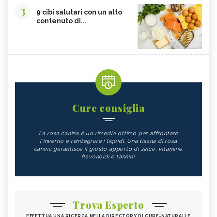
3
9 cibi salutari con un alto
contenuto di...
Cure consiglia
La rosa canina è un rimedio ottimo per affrontare
l'inverno e reintegrare i liquidi. Una tisana di rosa
canina garantisce il giusto apporto di zinco, vitamine,
flavonoidi e tannini.
Trova Esperto
EFFETTUA UNA RICERCA NELLA DIRECTORY DI CURE-NATURALI E