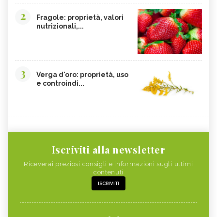
2
Fragole: proprietà, valori
nutrizionali,...
3
Verga d'oro: proprietà, uso
e controindi...
Iscriviti alla newsletter
Riceverai preziosi consigli e informazioni sugli ultimi
contenuti
ISCRIVITI