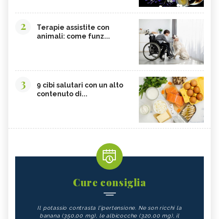
2
Terapie assistite con
animali: come funz...
3
9 cibi salutari con un alto
contenuto di...
Cure consiglia
Il potassio contrasta l’ipertensione. Ne son ricchi la
banana (350,00 mg), le albicocche (320,00 mg), il