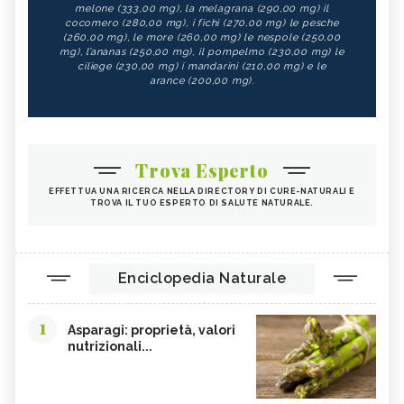
melone (333,00 mg), la melagrana (290,00 mg) il
cocomero (280,00 mg), i fichi (270,00 mg) le pesche
(260,00 mg), le more (260,00 mg) le nespole (250,00
mg), l’ananas (250,00 mg), il pompelmo (230,00 mg) le
ciliege (230,00 mg) i mandarini (210,00 mg) e le
arance (200,00 mg).
Trova Esperto
EFFETTUA UNA RICERCA NELLA DIRECTORY DI CURE-NATURALI E
TROVA IL TUO ESPERTO DI SALUTE NATURALE.
Enciclopedia Naturale
1
Asparagi: proprietà, valori
nutrizionali...