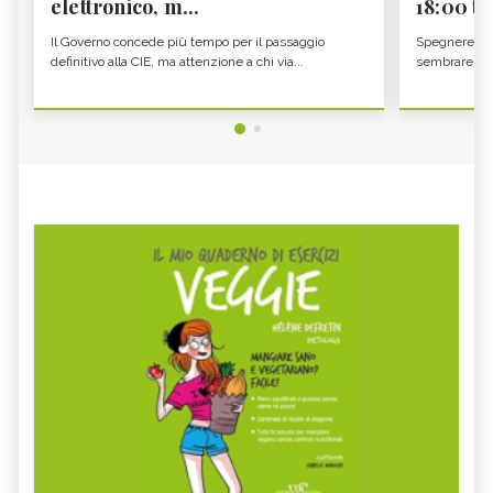
elettronico, m...
18:00 ti f
Il Governo concede più tempo per il passaggio
Spegnere lo 
definitivo alla CIE, ma attenzione a chi via...
sembrare una 