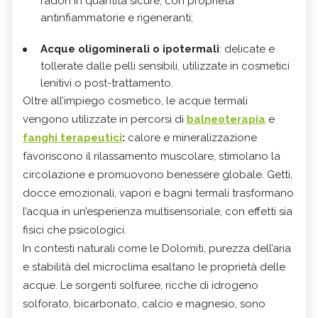
radon in quantità sicure, con proprietà
antinfiammatorie e rigeneranti;
Acque oligominerali o ipotermali
: delicate e
tollerate dalle pelli sensibili, utilizzate in cosmetici
lenitivi o post-trattamento.
Oltre all’impiego cosmetico, le acque termali
vengono utilizzate in percorsi di
balneoterapia
e
fanghi terapeutici
:
calore e mineralizzazione
favoriscono il rilassamento muscolare, stimolano la
circolazione e promuovono benessere globale. Getti,
docce emozionali, vapori e bagni termali trasformano
l’acqua in un’esperienza multisensoriale, con effetti sia
fisici che psicologici.
In contesti naturali come le Dolomiti, purezza dell’aria
e stabilità del microclima esaltano le proprietà delle
acque. Le sorgenti solfuree, ricche di idrogeno
solforato, bicarbonato, calcio e magnesio, sono