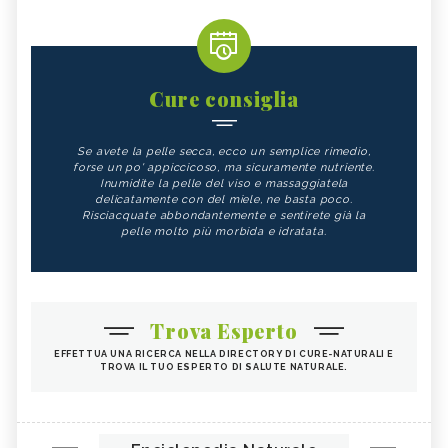
Cure consiglia
Se avete la pelle secca, ecco un semplice rimedio,
forse un po' appiccicoso, ma sicuramente nutriente.
Inumidite la pelle del viso e massaggiatela
delicatamente con del miele, ne basta poco.
Risciacquate abbondantemente e sentirete già la
pelle molto più morbida e idratata.
Trova Esperto
EFFETTUA UNA RICERCA NELLA DIRECTORY DI CURE-NATURALI E
TROVA IL TUO ESPERTO DI SALUTE NATURALE.