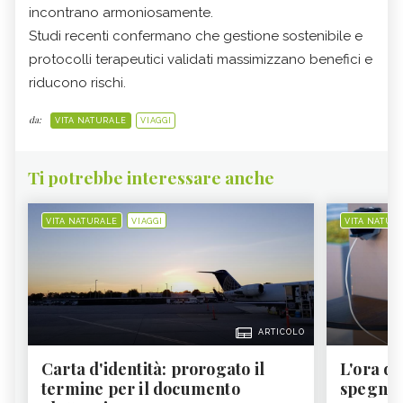
incontrano armoniosamente.
Studi recenti confermano che gestione sostenibile e
protocolli terapeutici validati massimizzano benefici e
riducono rischi.
da:
VITA NATURALE
VIAGGI
Ti potrebbe interessare anche
VITA NATURALE
VIAGGI
VITA NATUR
ARTICOLO
Carta d'identità: prorogato il
L'ora d'
termine per il documento
spegner