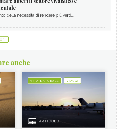
tare alberi il settore vivaistico è
entale
anto della necessità di rendere più verd...
IORI
are anche
VITA NATURALE
VIAGGI
ARTICOLO