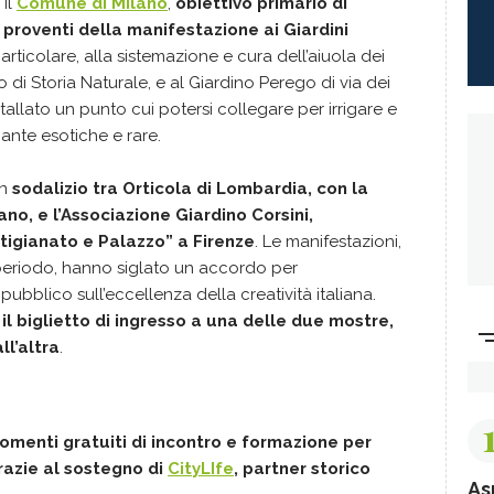
 il
Comune di Milano
,
obiettivo primario di
i proventi della manifestazione ai Giardini
particolare, alla sistemazione e cura dell’aiuola dei
o di Storia Naturale, e al Giardino Perego di via dei
stallato un punto cui potersi collegare per irrigare e
ante esotiche e rare.
un
sodalizio tra Orticola di Lombardia, con la
no, e l’Associazione Giardino Corsini,
tigianato e Palazzo” a Firenze
. Le manifestazioni,
periodo, hanno siglato un accordo per
pubblico sull’eccellenza della creatività italiana.
l biglietto di ingresso a una delle due mostre,
ll’altra
.
omenti gratuiti di incontro e formazione per
razie al sostegno di
CityLIfe
, partner storico
As