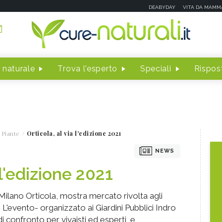
DEABYDAY
VITA DA MAMM
 naturale
Trova l'esperto
Speciali
Rispost
 Piante
Orticola, al via l'edizione 2021
NEWS
 l'edizione 2021
Milano Orticola, mostra mercato rivolta agli
. L'evento- organizzato ai Giardini Pubblici Indro
i confronto per vivaisti ed esperti, e