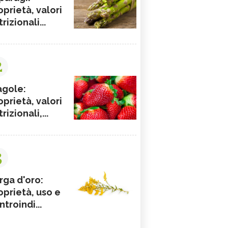
oprietà, valori
rizionali...
2
agole:
oprietà, valori
rizionali,...
3
rga d'oro:
oprietà, uso e
ntroindi...