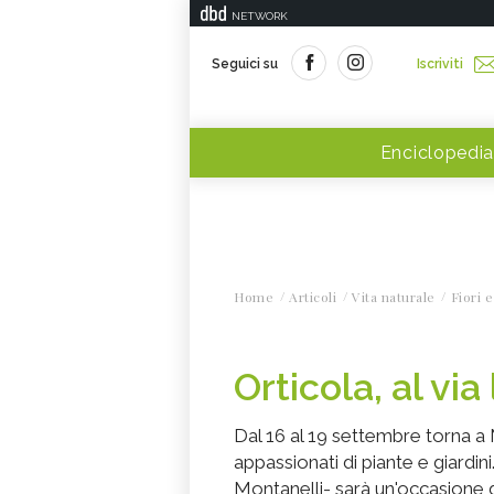
NETWORK
Seguici su
Iscriviti
Enciclopedia
Home
Articoli
Vita naturale
Fiori e
Orticola, al via
Dal 16 al 19 settembre torna a 
appassionati di piante e giardini
Montanelli- sarà un'occasione d