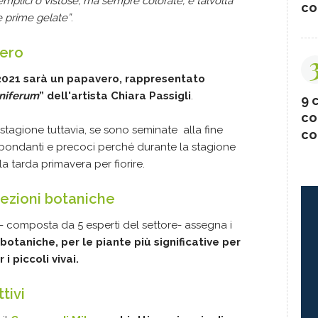
emplici o vistose, ma sempre colorate, e talvolta
co
le prime gelate”
.
vero
2021 sarà un papavero, rappresentato
niferum
” dell'artista Chiara Passigli
.
9 c
co
 stagione tuttavia, se sono seminate alla fine
co
abbondanti e precoci perché durante la stagione
la tarda primavera per fiorire.
lezioni botaniche
ca- composta da 5 esperti del settore- assegna i
 botaniche, per le piante più significative per
i piccoli vivai.
tivi