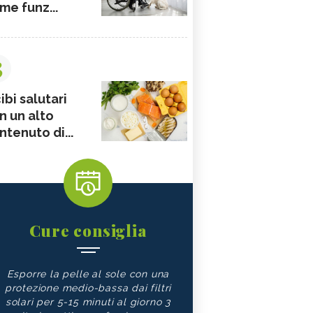
me funz...
3
ibi salutari
n un alto
ntenuto di...
Cure consiglia
Esporre la pelle al sole con una
protezione medio-bassa dai filtri
solari per 5-15 minuti al giorno 3