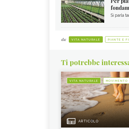
Per pian
fondam
Si parla t
da:
VITA NATURALE
PIANTE E F
Ti potrebbe interess
VITA NATURALE
MOVIMENTO
ARTICOLO