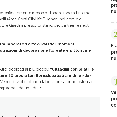
pr
nut
 specificatamente messe a disposizione all’interno
lli (Area Corsi CityLIfe Dugnani nel cortile di
Life Giardini presso lo stand del partner) e negli
tra laboratori orto-vivaistici, momenti
Fr
ostrazioni di decorazione floreale e pittorica e
pr
nut
re, dedicati ai più piccoli:
“Cittadini con le ali” e
rà 20 laboratori floreali, artistici e di fai-da-
Venerdì 17 al mattino, i laboratori saranno estesi ai
ompagnati da un adulto.
Ve
pr
co