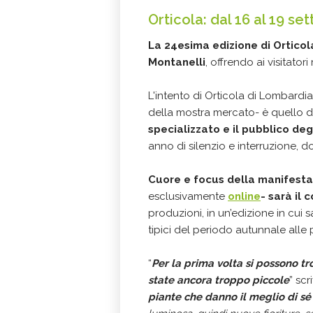
Orticola: dal 16 al 19 s
La 24esima edizione di Orticola
Montanelli
, offrendo ai visitator
L'intento di Orticola di Lombardi
della mostra mercato- è quello d
specializzato e il pubblico deg
anno di silenzio e interruzione, d
Cuore e focus della manifest
esclusivamente
online
- sarà il c
produzioni, in un’edizione in cui s
tipici del periodo autunnale alle 
“
Per la prima volta si possono 
state ancora troppo piccole
” sc
piante che danno il meglio di sé