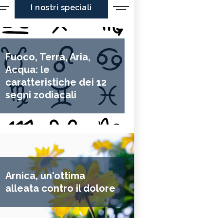
I nostri speciali
Fuoco, Terra, Aria,
Acqua: le
caratteristiche dei 12
segni zodiacali
Arnica, un'ottima
alleata contro il dolore