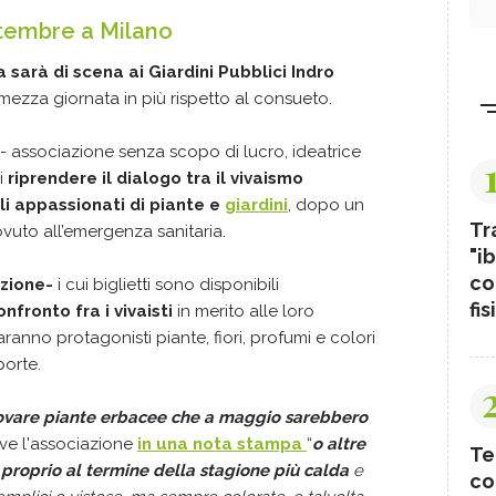
ettembre a Milano
 sarà di scena ai Giardini Pubblici Indro
i mezza giornata in più rispetto al consueto.
a- associazione senza scopo di lucro, ideatrice
i
riprendere il dialogo tra il vivaismo
li appassionati di piante e
giardini
, dopo un
Tr
ovuto all’emergenza sanitaria.
"ib
co
azione-
i cui biglietti sono disponibili
fis
onfronto fra i vivaisti
in merito alle loro
aranno protagonisti piante, fiori, profumi e colori
porte.
trovare piante erbacee che a maggio sarebbero
rive l'associazione
in una nota stampa
“
o altre
Te
 proprio al termine della stagione più calda
e
co