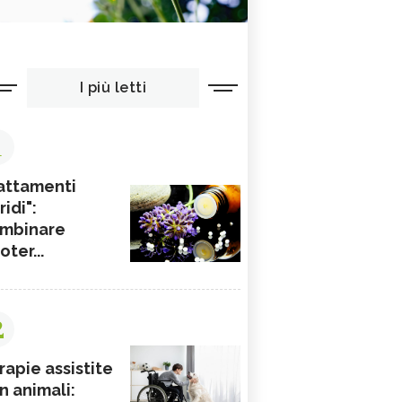
I più letti
1
attamenti
ridi":
mbinare
ioter...
2
rapie assistite
n animali: