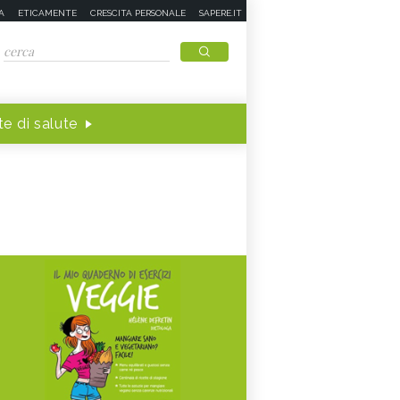
A
ETICAMENTE
CRESCITA PERSONALE
SAPERE.IT
e di salute