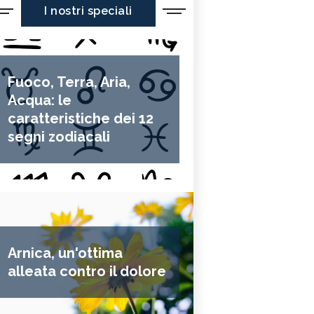
I nostri speciali
Fuoco, Terra, Aria,
Acqua: le
caratteristiche dei 12
segni zodiacali
Arnica, un'ottima
alleata contro il dolore