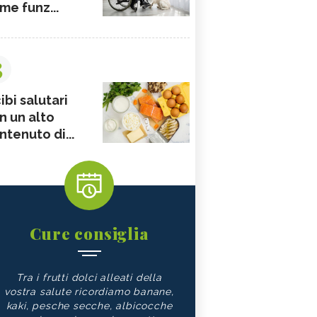
me funz...
3
ibi salutari
n un alto
ntenuto di...
Cure consiglia
Tra i frutti dolci alleati della
vostra salute ricordiamo banane,
kaki, pesche secche, albicocche