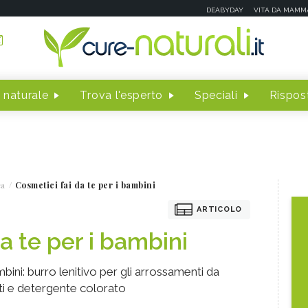
DEABYDAY
VITA DA MAMM
 naturale
Trova l'esperto
Speciali
Rispost
ca
Cosmetici fai da te per i bambini
ARTICOLO
a te per i bambini
mbini: burro lenitivo per gli arrossamenti da
i e detergente colorato