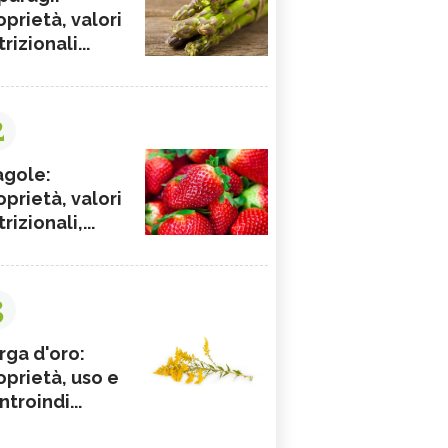
oprietà, valori
rizionali...
2
agole:
oprietà, valori
rizionali,...
3
rga d'oro:
oprietà, uso e
ntroindi...