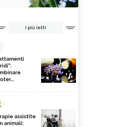
I più letti
1
attamenti
ridi":
mbinare
ioter...
2
rapie assistite
n animali: