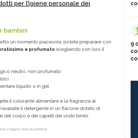
dotti per l’igiene personale dei
co
r bambini
netto un momento piacevole, potete preparare con
9 c
oratissimo e profumato
scegliendo con loro il
co
co
ologico neutro, non profumato
olci
entare liquido o in gel
ete il colorante alimentare e la fragranza al
ravasate il detergente in un flacone dotato di
ne del corpo e dei capelli dei vostri bimbi.
nua a leggere dopo la pubblicità