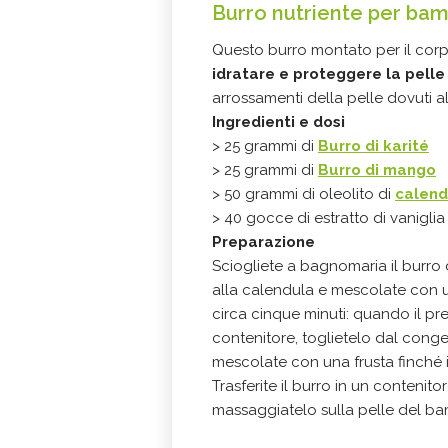
Burro nutriente per bam
Questo burro montato per il corpo
idratare e proteggere la pelle
arrossamenti della pelle dovuti a
Ingredienti e dosi
> 25 grammi di
Burro di karité
> 25 grammi di
Burro di mango
> 50 grammi di oleolito di
calend
> 40 gocce di estratto di vaniglia
Preparazione
Sciogliete a bagnomaria il burro d
alla calendula e mescolate con u
circa cinque minuti: quando il prep
contenitore, toglietelo dal conge
mescolate con una frusta finché 
Trasferite il burro in un conteni
massaggiatelo sulla pelle del ba