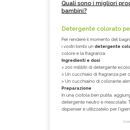
Quali sono i migliori pro
bambini?
Detergente colorato pe
Per rendere il momento del bag
i vostri bimbi un
detergente col
colore e la fragranza.
Ingredienti e dosi
> 200 millilitri di detergente ec
> Un cucchiaio di fragranza per d
> Un cucchiaino di colorante alim
Preparazione
In una ciotola ben pulita, aggiung
detergente neutro e mescolate. T
dispenser e utilizzatelo per l'igie
Conti