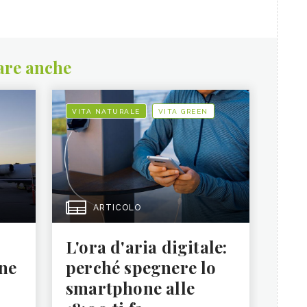
are anche
VITA NATURALE
VITA GREEN
ARTICOLO
L'ora d'aria digitale:
ne
perché spegnere lo
smartphone alle