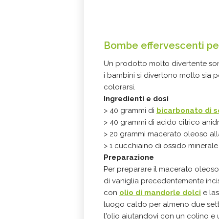
Bombe effervescenti per
Un prodotto molto divertente sono
i bambini si divertono molto sia p
colorarsi.
Ingredienti e dosi
> 40 grammi di
bicarbonato di s
> 40 grammi di acido citrico anid
> 20 grammi macerato oleoso alla
> 1 cucchiaino di ossido minerale
Preparazione
Per preparare il macerato oleoso
di vaniglia precedentemente incis
con
olio di mandorle dolci
e las
luogo caldo per almeno due setti
l'olio aiutandovi con un colino e u