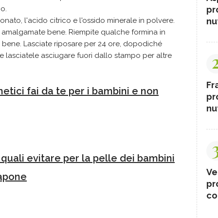
pr
o.
nut
onato, l'acido citrico e l'ossido minerale in polvere.
 amalgamate bene. Riempite qualche formina in
 bene. Lasciate riposare per 24 ore, dopodiché
 lasciatele asciugare fuori dallo stampo per altre
Fr
etici fai da te per i bambini e non
pr
nut
 quali evitare per la pelle dei bambini
Ve
sapone
pr
co