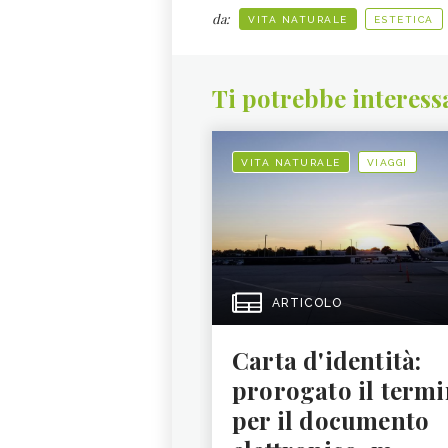
da:
VITA NATURALE
ESTETICA
Ti potrebbe interess
VITA NATURALE
VIAGGI
ARTICOLO
Carta d'identità:
prorogato il termi
per il documento