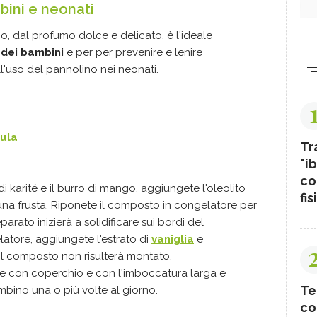
bini e neonati
, dal profumo dolce e delicato, è l'ideale
 dei bambini
e per per prevenire e lenire
ll'uso del pannolino nei neonati.
ula
Tr
"ib
co
i karité e il burro di mango, aggiungete l'oleolito
fis
na frusta. Riponete il composto in congelatore per
arato inizierà a solidificare sui bordi del
latore, aggiungete l'estrato di
vaniglia
e
il composto non risulterà montato.
tore con coperchio e con l'imboccatura larga e
Te
mbino una o più volte al giorno.
co