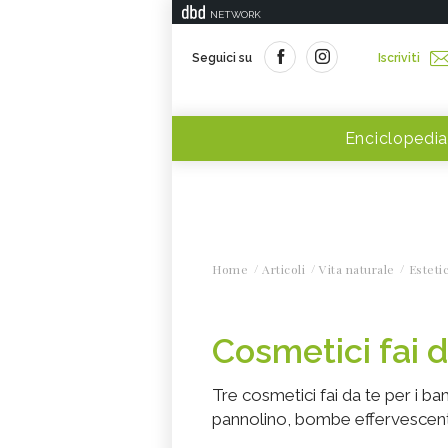
NETWORK
Seguici su
Iscriviti
Enciclopedia
Home
Articoli
Vita naturale
Esteti
Cosmetici fai d
Tre cosmetici fai da te per i ba
pannolino, bombe effervescent