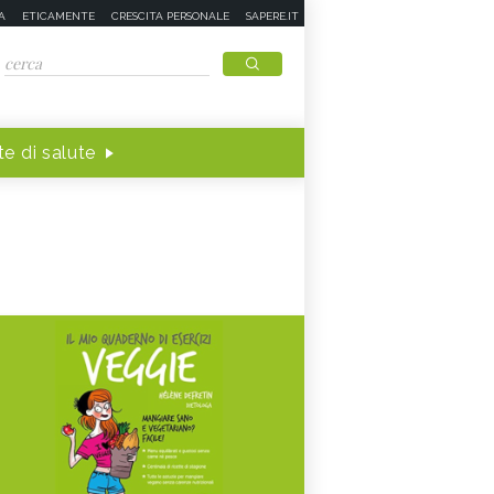
A
ETICAMENTE
CRESCITA PERSONALE
SAPERE.IT
e di salute