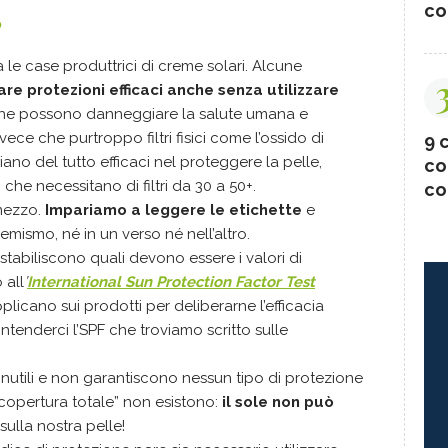
co
?
a le case produttrici di creme solari. Alcune
are protezioni efficaci anche senza utilizzare
e possono danneggiare la salute umana e
vece che purtroppo filtri fisici come l’ossido di
9 c
siano del tutto efficaci nel proteggere la pelle,
co
 che necessitano di filtri da 30 a 50+.
co
mezzo.
Impariamo a leggere le etichette
e
emismo, né in un verso né nell’altro.
 stabiliscono quali devono essere i valori di
 all
’
International Sun Protection Factor Test
pplicano sui prodotti per deliberarne l’efficacia
 intenderci l’SPF che troviamo scritto sulle
é inutili e non garantiscono nessun tipo di protezione
a copertura totale” non esistono:
il sole non può
sulla nostra pelle!