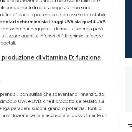
ndice di protezione pare sia necessario utilizzare
 soli componenti di natura vegetale non sono
 filtro efficace e potrebbero non essere fotostabili.
 solari schermino sia i raggi UVA sia quelli UVB
e possono danneggiare il derma. La sinergia però
ilizzare quantità inferiori di filtri chimici a favore
vegetali.
 produzione di vitamina D: funziona
?
rensibili con suffissi che spaventano. Innanzitutto
 simbolo UVA e UVB, che il prodotto sia testato sui
nga parabeni, siliconi, grano o potenziali fonti di
ia un’istituzione certa e accreditata, possibilmente un