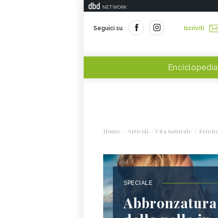
NETWORK
Seguici su
Iscriviti
Enciclopedia
Home
Articoli
Vita naturale
Esteti
SPECIALE
Abbronzatura