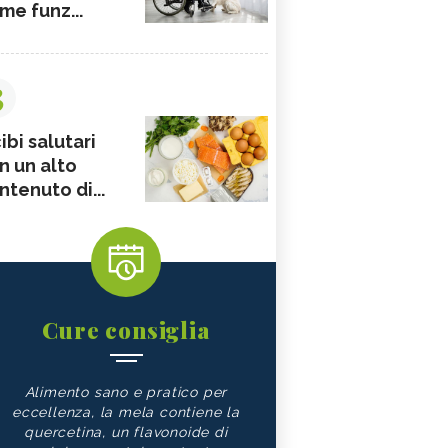
me funz...
3
ibi salutari
n un alto
ntenuto di...
Cure consiglia
Alimento sano e pratico per
eccellenza, la mela contiene la
quercetina, un flavonoide di