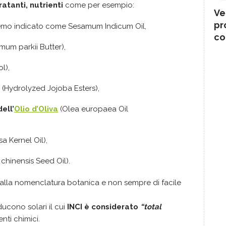
ratanti, nutrienti
come per esempio:
Ve
pr
emo indicato come Sesamum Indicum Oil,
co
um parkii Butter),
l),
(Hydrolyzed Jojoba Esters),
ell’
Olio d’Oliva
(Olea europaea Oil
a Kernel Oil),
hinensis Seed Oil).
ti alla nomenclatura botanica e non sempre di facile
cono solari il cui
INCI è considerato
“total
enti chimici.