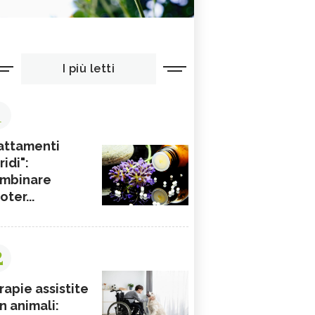
I più letti
1
attamenti
ridi":
mbinare
ioter...
2
rapie assistite
n animali: