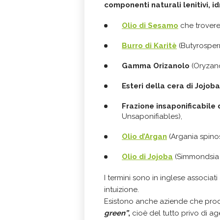
componenti naturali lenitivi, id
Olio di Sesamo
che trover
Burro di Karitè
(Butyrosperm
Gamma Orizanolo
(Oryzano
Esteri della cera di Jojoba
Frazione insaponificabile d
Unsaponifiables),
Olio d’Argan
(Argania spinos
Olio di Jojoba
(Simmondsia c
I termini sono in inglese associa
intuizione.
Esistono anche aziende che produ
green”
,
cioè del tutto privo di ag