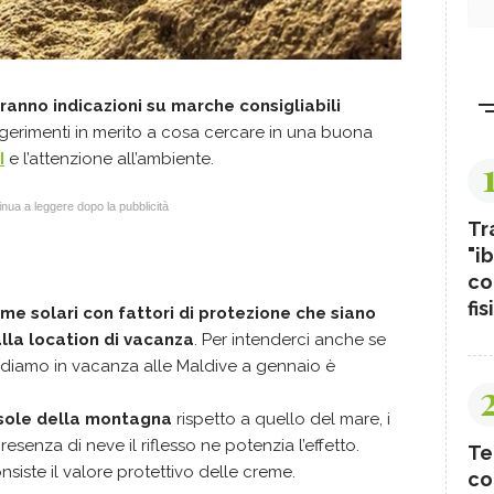
ranno indicazioni su marche consigliabili
ggerimenti in merito a cosa cercare in una buona
I
e l’attenzione all’ambiente.
nua a leggere dopo la pubblicità
Tr
"ib
co
fis
me solari con fattori di protezione che siano
lla location di vacanza
. Per intenderci anche se
diamo in vacanza alle Maldive a gennaio è
!
 sole della montagna
rispetto a quello del mare, i
resenza di neve il riflesso ne potenzia l’effetto.
Te
iste il valore protettivo delle creme.
co