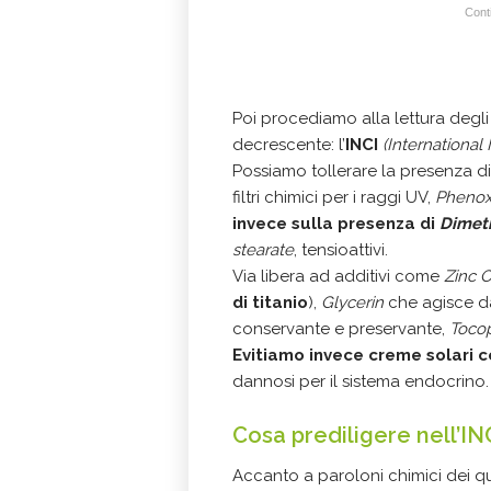
Conti
Poi procediamo alla lettura degli
decrescente: l’
INCI
(Internationa
Possiamo tollerare la presenza d
filtri chimici per i raggi UV,
Phenox
invece sulla presenza di
Dimet
stearate
, tensioattivi.
Via libera ad additivi come
Zinc 
di titanio
),
Glycerin
che agisce d
conservante e preservante,
Toco
Evitiamo invece creme solari 
dannosi per il sistema endocrino.
Cosa prediligere nell’IN
Accanto a paroloni chimici dei 