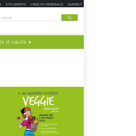
A
ETICAMENTE
CRESCITA PERSONALE
SAPERE.IT
e di salute