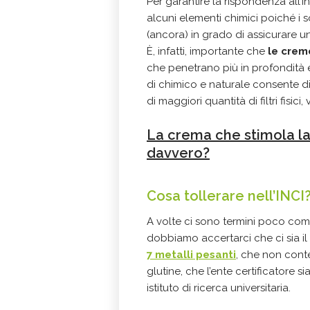
Per garantire la rispondenza all’i
alcuni elementi chimici poiché i
(ancora) in grado di assicurare un
È, infatti, importante che
le creme
che penetrano più in profondità 
di chimico e naturale consente di ut
di maggiori quantità di filtri fisici, 
La crema che stimola la
davvero?
Cosa tollerare nell’INCI
A volte ci sono termini poco comp
dobbiamo accertarci che ci sia il
7 metalli pesanti
, che non conte
glutine, che l’ente certificatore s
istituto di ricerca universitaria.