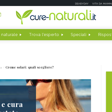
DEABYDAY
VITA DA MAMM
 naturale
Trova l'esperto
Speciali
Rispost
ca
Creme solari: quali scegliere?
 e cura