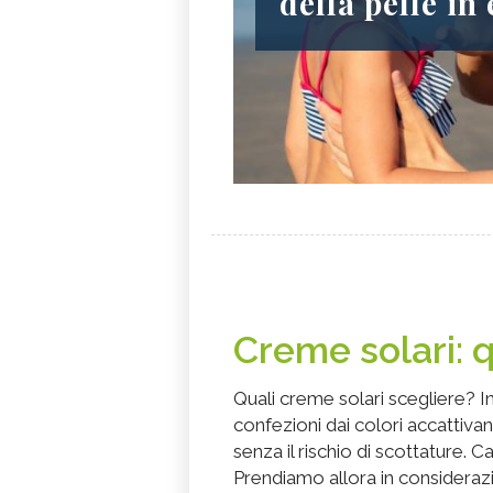
della pelle in 
Creme solari: q
Quali creme solari scegliere? 
confezioni dai colori accattiv
senza il rischio di scottature. C
Prendiamo allora in considerazi