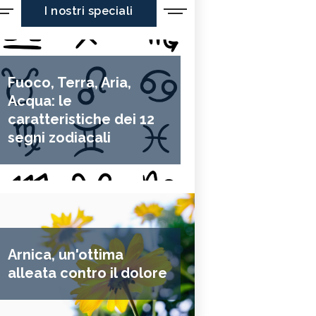
I nostri speciali
Fuoco, Terra, Aria,
Acqua: le
caratteristiche dei 12
segni zodiacali
Arnica, un'ottima
alleata contro il dolore