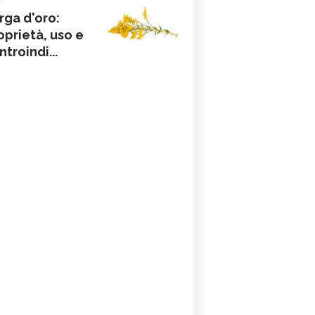
rga d'oro:
oprietà, uso e
ntroindi...