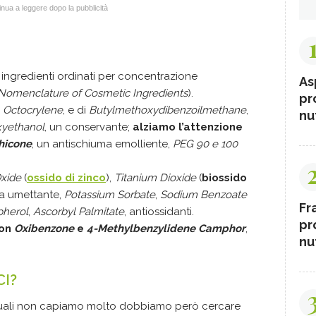
nua a leggere dopo la pubblicità
 ingredienti ordinati per concentrazione
As
l Nomenclature of Cosmetic Ingredients
).
pr
i
Octocrylene
, e di
Butylmethoxydibenzoilmethane
,
nut
yethanol
, un conservante;
alziamo l’attenzione
hicone
, un antischiuma emolliente,
PEG 90 e 100
Oxide
(
ossido di zinco
),
Titanium
Dioxide
(
biossido
a umettante,
Potassium Sorbate
,
Sodium Benzoate
Fr
pherol
,
Ascorbyl Palmitate
, antiossidanti.
pr
con
Oxibenzone
e
4-Methylbenzylidene Camphor
,
nut
CI?
quali non capiamo molto dobbiamo però cercare