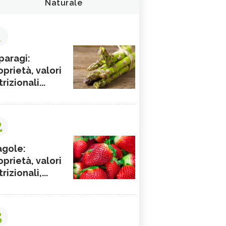
Naturale
1
paragi:
oprietà, valori
rizionali...
2
agole:
oprietà, valori
rizionali,...
3