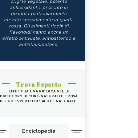
origine vegetale, potente
antiossidante, presente in
quantità particolarmente
elevate specialmente in quella
rossa. Gli alimenti ricchi di
flavonoidi hanno anche un
effetto antivirale, antibatterico e
antinfiammatorio.
Trova Esperto
EFFETTUA UNA RICERCA NELLA
DIRECTORY DI CURE-NATURALI E TROVA
IL TUO ESPERTO DI SALUTE NATURALE.
Enciclopedia