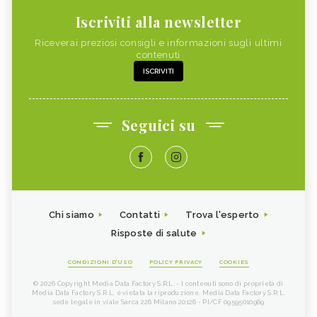
Iscriviti alla newsletter
Riceverai preziosi consigli e informazioni sugli ultimi
contenuti
ISCRIVITI
Seguici su
Chi siamo
Contatti
Trova l'esperto
Risposte di salute
CONDIZIONI D'USO
POLICY PRIVACY
COOKIES
© 2026 Copyright Media Data Factory S.R.L. - I contenuti sono di proprietà di
Media Data Factory S.R.L, è vietata la riproduzione. Media Data Factory S.R.L.
sede legale in viale Sarca 226 Milano 20126 - PI/CF 09595010969