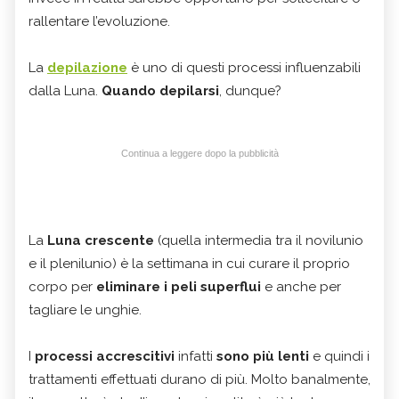
rallentare l’evoluzione.
La
depilazione
è uno di questi processi
influenzabili
dalla Luna.
Quando depilarsi
, dunque?
Continua a leggere dopo la pubblicità
La
Luna crescente
(quella intermedia tra il novilunio
e il plenilunio) è la settimana in cui curare il proprio
corpo per
eliminare i peli superflui
e anche per
tagliare le unghie.
I
processi accrescitivi
infatti
sono più lenti
e quindi i
trattamenti effettuati durano di più. Molto banalmente,