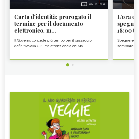
ARTICOLO
Carta d'identità: prorogato il
L'ora d'
termine per il documento
spegner
elettronico, m...
18:00 ti f
Il Governo concede più tempo per il passaggio
Spegnere lo 
definitivo alla CIE, ma attenzione a chi via...
sembrare una 