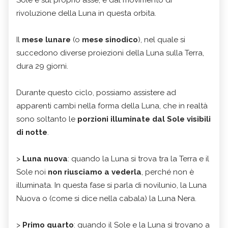
Sole e sul proprio asse, e dal movimento di
rivoluzione della Luna in questa orbita.
Il
mese lunare
(o
mese sinodico
), nel quale si
succedono diverse proiezioni della Luna sulla Terra,
dura 29 giorni.
Durante questo ciclo, possiamo assistere ad
apparenti cambi nella forma della Luna, che in realtà
sono soltanto le
porzioni illuminate dal Sole visibili
di notte
.
>
Luna nuova
: quando la Luna si trova tra la Terra e il
Sole noi
non riusciamo a vederla
, perché non è
illuminata. In questa fase si parla di novilunio, la Luna
Nuova o (come si dice nella cabala) la Luna Nera.
>
Primo quarto
: quando il Sole e la Luna si trovano a