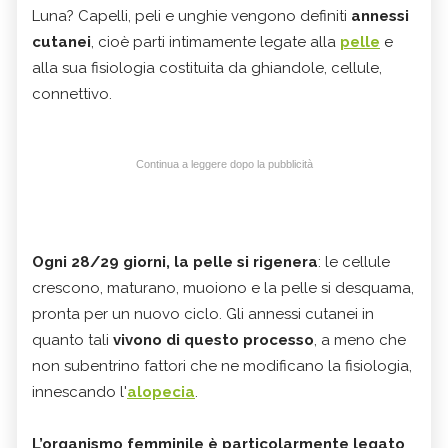
Luna? Capelli, peli e unghie vengono definiti
annessi
cutanei
, cioè parti intimamente legate alla
pelle
e
alla sua fisiologia costituita da ghiandole, cellule,
connettivo.
Continua a leggere dopo la pubblicità
Ogni 28/29 giorni, la pelle si rigenera
: le cellule
crescono, maturano, muoiono e la pelle si desquama,
pronta per un nuovo ciclo. Gli annessi cutanei in
quanto tali
vivono di questo processo
, a meno che
non subentrino fattori che ne modificano la fisiologia,
innescando l'
alopecia
.
L’organismo femminile è particolarmente legato