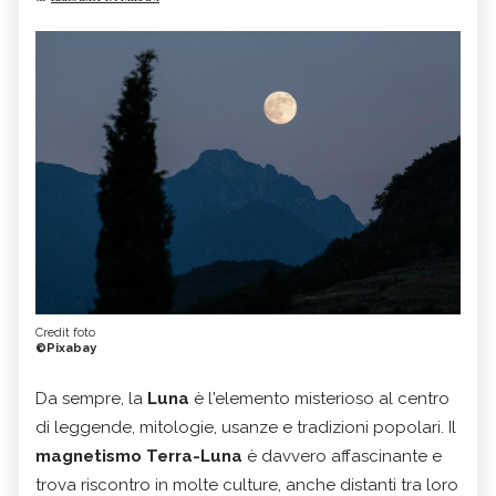
Credit foto
©Pixabay
Da sempre, la
Luna
è l'elemento misterioso al centro
di leggende, mitologie, usanze e tradizioni popolari. Il
magnetismo Terra-Luna
è davvero affascinante e
trova riscontro in molte culture, anche distanti tra loro