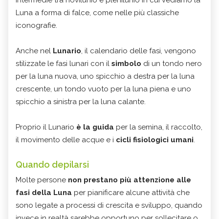
intermedie tra novilunio e plenilunio in cui vediamo la
Luna a forma di falce, come nelle più classiche
iconografie.
Anche nel
Lunario
, il calendario delle fasi, vengono
stilizzate le fasi lunari con il
simbolo
di un tondo nero
per la luna nuova, uno spicchio a destra per la luna
crescente, un tondo vuoto per la luna piena e uno
spicchio a sinistra per la luna calante.
Proprio il Lunario
è la guida
per la semina, il raccolto,
il movimento delle acque e i
cicli fisiologici umani
.
Quando depilarsi
Molte persone
non prestano più attenzione alle
fasi della Luna
per pianificare alcune attività che
sono legate a processi di crescita e sviluppo, quando
invece in realtà sarebbe opportuno per sollecitare o