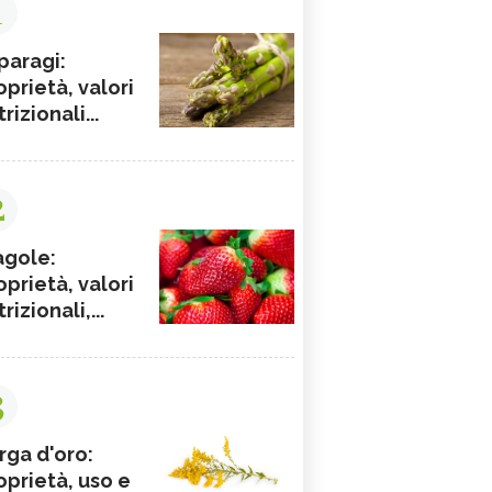
1
paragi:
oprietà, valori
rizionali...
2
agole:
oprietà, valori
rizionali,...
3
rga d'oro:
oprietà, uso e