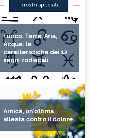
I nostri speciali
Fuoco, Terra, Aria,
Acqua: le
caratteristiche dei 12
segni zodiacali
Arnica, un'ottima
alleata contro il dolore