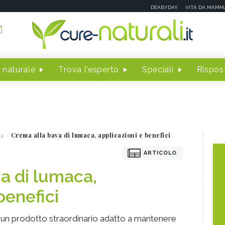
DEABYDAY
VITA DA MAMM
 naturale
Trova l'esperto
Speciali
Rispost
ca
Crema alla bava di lumaca, applicazioni e benefici
ARTICOLO
a di lumaca,
benefici
 un prodotto straordinario adatto a mantenere