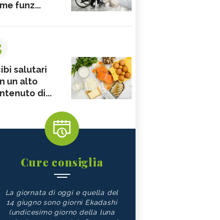
me funz...
3
ibi salutari
n un alto
ntenuto di...
Cure consiglia
La giornata di oggi e quella del
14 giugno sono giorni Ekadashi
(undicesimo giorno della luna