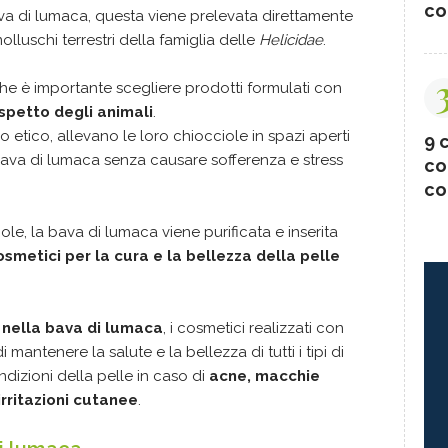
co
ava di lumaca, questa viene prelevata direttamente
lluschi terrestri della famiglia delle
Helicidae
.
he è importante scegliere prodotti formulati con
spetto degli animali
.
o etico, allevano le loro chiocciole in spazi aperti
9 c
bava di lumaca senza causare sofferenza e stress
co
co
le, la bava di lumaca viene purificata e inserita
osmetici per la cura e la bellezza della pelle
nella bava di lumaca
, i cosmetici realizzati con
antenere la salute e la bellezza di tutti i tipi di
ndizioni della pelle in caso di
acne, macchie
irritazioni cutanee
.