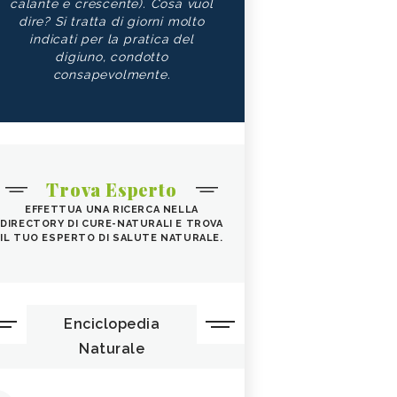
calante e crescente). Cosa vuol
dire? Si tratta di giorni molto
indicati per la pratica del
digiuno, condotto
consapevolmente.
Trova Esperto
EFFETTUA UNA RICERCA NELLA
DIRECTORY DI CURE-NATURALI E TROVA
IL TUO ESPERTO DI SALUTE NATURALE.
Enciclopedia
Naturale