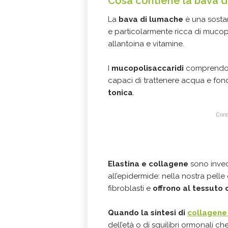
Cosa contiene la bava d
La
bava di lumache
è una sostan
e particolarmente ricca di mucopo
allantoina e vitamine.
I
mucopolisaccaridi
comprendono
capaci di trattenere acqua e fo
tonica
.
Conti
Elastina e collagene
sono invec
all’epidermide: nella nostra pell
fibroblasti e
offrono al tessuto
Quando la sintesi di
collagen
dell’età o di squilibri ormonali 