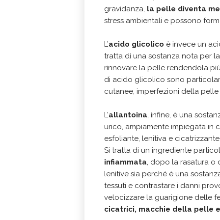
gravidanza,
la pelle diventa me
stress ambientali e possono forma
L’
acido glicolico
è invece un acid
tratta di una sostanza nota per l
rinnovare la pelle rendendola più
di acido glicolico sono particola
cutanee, imperfezioni della pelle
L’
allantoina
, infine, è una sosta
urico, ampiamente impiegata in co
esfoliante, lenitiva e cicatrizzante
Si tratta di un ingrediente partic
infiammata
, dopo la rasatura o 
lenitive sia perché è una sostan
tessuti e contrastare i danni provoc
velocizzare la guarigione delle f
cicatrici, macchie della pelle