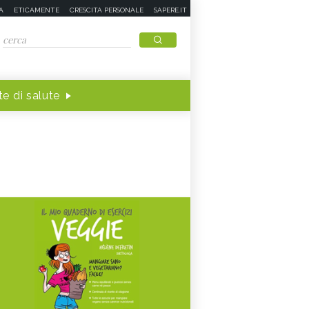
A
ETICAMENTE
CRESCITA PERSONALE
SAPERE.IT
e di salute