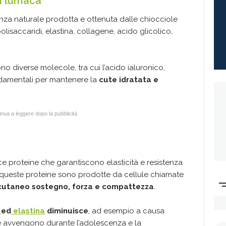
i lumaca
za naturale prodotta e ottenuta dalle chiocciole
lisaccaridi, elastina, collagene, acido glicolico,
 diverse molecole, tra cui l’acido ialuronico,
ndamentali per mantenere la
cute idratata e
nua a leggere dopo la pubblicità
e proteine che garantiscono elasticità e resistenza
e queste proteine sono prodotte da cellule chiamate
 cutaneo sostegno, forza e compattezza
.
e
ed
elastina
diminuisce
, ad esempio a causa
che avvengono durante l’adolescenza e la