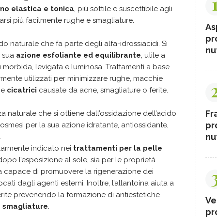
no elastica e tonica
, più sottile e suscettibile agli
rsi più facilmente rughe e smagliature.
As
pr
o naturale che fa parte degli alfa-idrossiacidi. Si
nut
a sua
azione esfoliante ed equilibrante
, utile a
 morbida, levigata e luminosa. Trattamenti a base
rmente utilizzati per minimizzare rughe, macchie
 e
cicatrici
causate da acne, smagliature o ferite.
Fr
nza naturale che si ottiene dall’ossidazione dell’acido
pr
smesi per la sua azione idratante, antiossidante,
nut
.
olarmente indicato nei
trattamenti per la pelle
dopo l’esposizione al sole, sia per le proprietà
za capace di promuovere la rigenerazione dei
ati dagli agenti esterni. Inoltre, l’allantoina aiuta a
erite prevenendo la formazione di antiestetiche
Ve
 e smagliature
.
pr