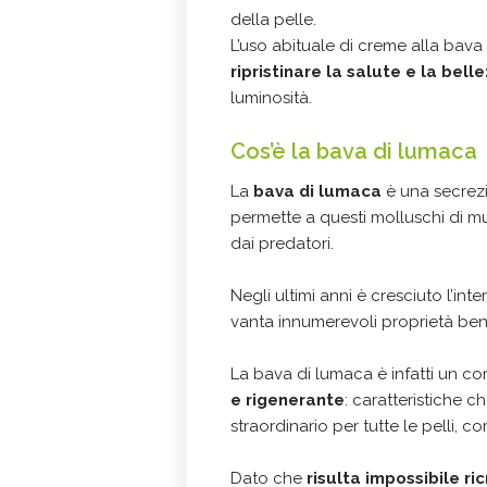
della pelle.
L’uso abituale di creme alla bava
ripristinare la salute e la bell
luminosità.
Cos’è la bava di lumaca
La
bava di lumaca
è una secrezi
permette a questi molluschi di muo
dai predatori.
Negli ultimi anni è cresciuto l’in
vanta innumerevoli proprietà bene
La bava di lumaca è infatti un c
e rigenerante
: caratteristiche 
straordinario per tutte le pelli,
Dato che
risulta impossibile ri