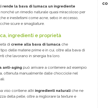
co
ti rende la bava di lumaca un ingrediente
, nonché un rimedio naturale quasi miracoloso per
che e inestetismi come acne, sebo in eccesso,
macchie scure e smagliature.
a, ingredienti e proprietà
ietà di
creme alla bava di lumaca
che
 tipo delle materie prime e in cui, oltre alla bava di
enti che lavorano in sinergia tra loro.
a anti-aging
può arrivare a contenere ad esempio
ra, ottenuta manualmente dalle chiocciole nel
li.
a viso contiene altri
ingredienti naturali
che ne
za della pelle, oltre a migliorare la texture e