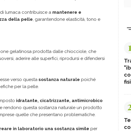
 di lumaca contribuisce a
mantenere e
ezza della pelle
, garantendone elasticità, tono e
one gelatinosa prodotta dalle chiocciole, che
versi, aderire alle superfici, riprodursi e difendersi
Tr
"ib
co
teresse verso questa
sostanza naturale
poiché
fis
fiche per la pelle.
omposto
idratante, cicatrizzante, antimicrobico
che rendono questa sostanza naturale un prodotto
 comprese quelle che presentano problematiche.
Te
co
creare in laboratorio una sostanza simile
per