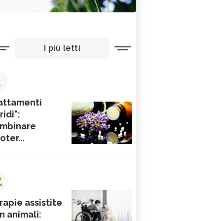
I più letti
1
attamenti
ridi":
mbinare
ioter...
2
rapie assistite
n animali: