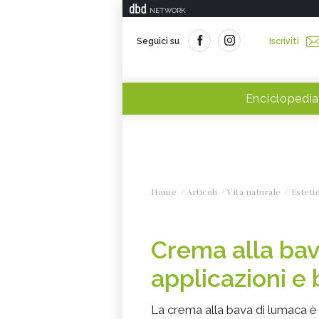
NETWORK
Seguici su
Iscriviti
Enciclopedia
Home
Articoli
Vita naturale
Esteti
Crema alla bav
applicazioni e 
La crema alla bava di lumaca è