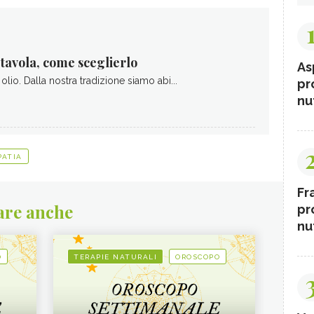
 tavola, come sceglierlo
As
 olio. Dalla nostra tradizione siamo abi...
pr
nut
PATIA
Fr
are anche
pr
nut
O
TERAPIE NATURALI
OROSCOPO