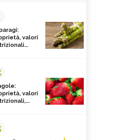
1
paragi:
oprietà, valori
rizionali...
2
agole:
oprietà, valori
rizionali,...
3