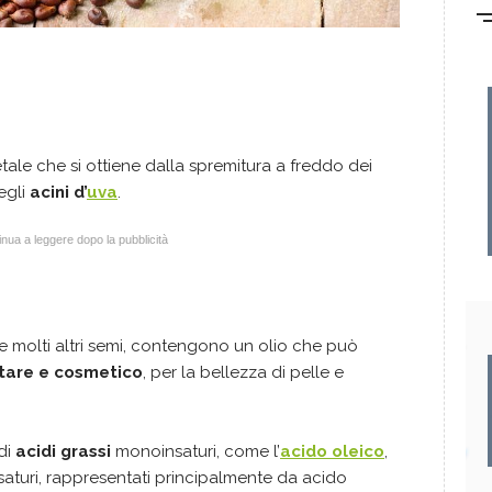
tale che si ottiene dalla spremitura a freddo dei
negli
acini d’
uva
.
nua a leggere dopo la pubblicità
come molti altri semi, contengono un olio che può
tare e cosmetico
, per la bellezza di pelle e
 di
acidi grassi
monoinsaturi, come l’
acido oleico
,
nsaturi, rappresentati principalmente da acido