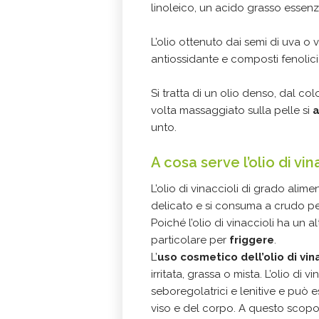
linoleico, un acido grasso essen
L’olio ottenuto dai semi di uva o 
antiossidante e composti fenolici
Si tratta di un olio denso, dal c
volta massaggiato sulla pelle si
a
unto.
A cosa serve l’olio di vin
L’olio di vinaccioli di grado alime
delicato e si consuma a crudo per
Poiché l’olio di vinaccioli ha un 
particolare per
friggere
.
L’
uso cosmetico dell’olio di vin
irritata, grassa o mista. L’olio di v
seboregolatrici e lenitive e può 
viso e del corpo. A questo scopo