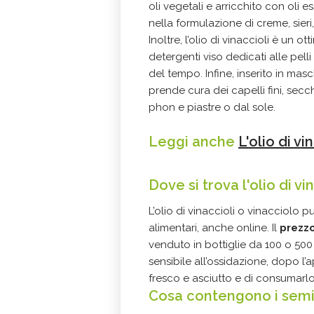
oli vegetali e arricchito con oli e
nella formulazione di creme, sieri,
Inoltre, l’olio di vinaccioli è un ot
detergenti viso dedicati alle pell
del tempo. Infine, inserito in masc
prende cura dei capelli fini, secc
phon e piastre o dal sole.
Leggi anche
L'olio di vi
Dove si trova l'olio di v
L’olio di vinaccioli o vinacciolo p
alimentari, anche online. Il
prezz
venduto in bottiglie da 100 o 500 m
sensibile all’ossidazione, dopo l’
fresco e asciutto e di consumarl
Cosa contengono i semi d