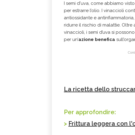
I semi d'uva, come abbiamo vis
per estrarre l’olio. I vinaccioli 
antiossidante e antinfiammatoria, 
ridurre il rischio di malattie. Olt
vinaccioli, i semi d’uva si posso
per un’
azione benefica
sull’orga
Conti
La ricetta dello struccan
Per approfondire:
>
Frittura leggera con l'o