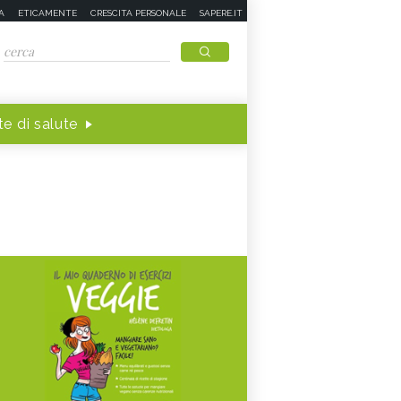
A
ETICAMENTE
CRESCITA PERSONALE
SAPERE.IT
e di salute