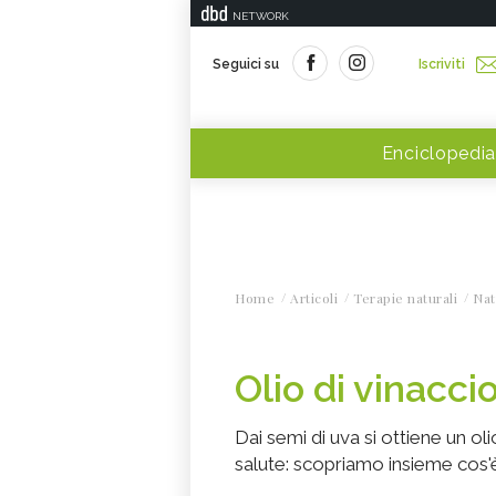
NETWORK
Seguici su
Iscriviti
Enciclopedia
Home
Articoli
Terapie naturali
Nat
Olio di vinaccio
Dai semi di uva si ottiene un ol
salute: scopriamo insieme cos'è 