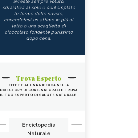
avreste sempre voluto,
sdraiatevi al sole e contemplate
le forme delle nuvole,
concedetevi un attimo in più al
letto o una scaglietta di
cioccolato fondente purissimo
dopo cena.
Trova Esperto
EFFETTUA UNA RICERCA NELLA
DIRECTORY DI CURE-NATURALI E TROVA
IL TUO ESPERTO DI SALUTE NATURALE.
Enciclopedia
Naturale