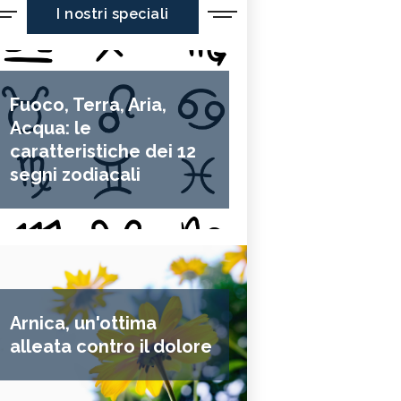
I nostri speciali
Fuoco, Terra, Aria,
Acqua: le
caratteristiche dei 12
segni zodiacali
Arnica, un'ottima
alleata contro il dolore