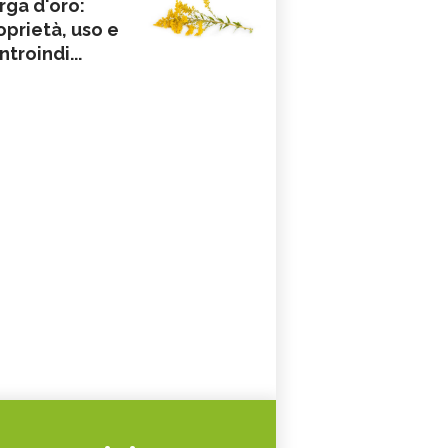
rga d'oro:
oprietà, uso e
ntroindi...