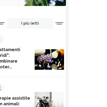
I più letti
1
attamenti
ridi":
mbinare
ioter...
2
rapie assistite
n animali: