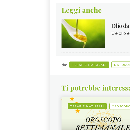
Leggi anche
Olio da
C'è olio e
da:
TERAPIE NATURALI
NATURO
Ti potrebbe interess
TERAPIE NATURALI
OROSCOP