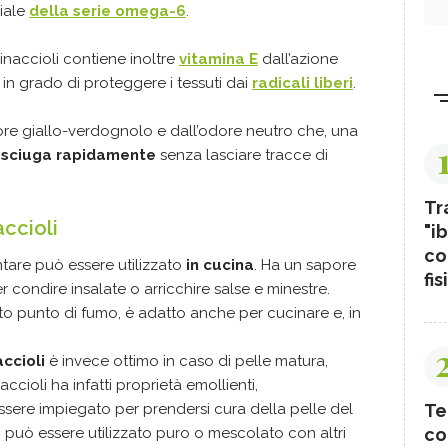
ziale
della serie omega-6
.
vinaccioli contiene inoltre
vitamina E
dall’azione
 in grado di proteggere i tessuti dai
radicali liberi
.
olore giallo-verdognolo e dall’odore neutro che, una
sciuga rapidamente
senza lasciare tracce di
Tr
accioli
"ib
co
ntare può essere utilizzato
in cucina
. Ha un sapore
fis
 condire insalate o arricchire salse e minestre.
alto punto di fumo, è adatto anche per cucinare e, in
accioli
è invece ottimo in caso di pelle matura,
inaccioli ha infatti proprietà emollienti,
Te
essere impiegato per prendersi cura della pelle del
co
 può essere utilizzato puro o mescolato con altri