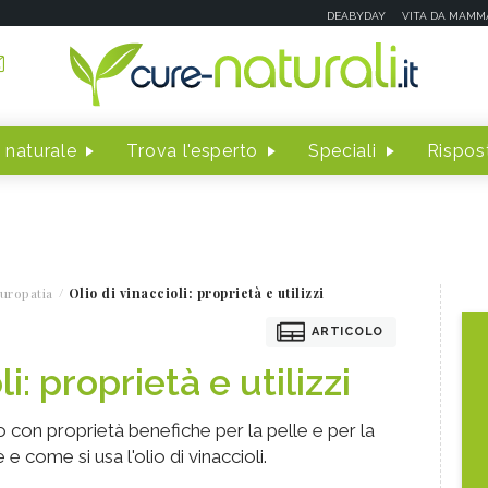
DEABYDAY
VITA DA MAMM
 naturale
Trova l'esperto
Speciali
Rispost
uropatia
Olio di vinaccioli: proprietà e utilizzi
ARTICOLO
li: proprietà e utilizzi
io con proprietà benefiche per la pelle e per la
e come si usa l'olio di vinaccioli.