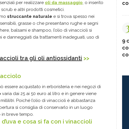
co
ssenziali per realizzare
oli da massaggio
, o inserito
 scrub e altri prodotti cosmetici.
timo
struccante naturale
e si trova spesso nei
i sensibili, grasse o che presentano rughe e segni
here, balsami e shampoo, l’olio di vinaccioli si
hi e danneggiati da trattamenti inadeguati, uso di
9 c
co
co
naccioli tra gli oli antiossidanti
>>
inacciolo
uò essere acquistato in erboristeria e nei negozi di
o
varia dai 25 ai 50 euro al litro e in genere viene
illilitri. Poiché l’olio di vinaccioli è abbastanza
apertura si consiglia di conservarlo in un luogo
o in breve tempo.
’uva e cosa si fa con i vinaccioli