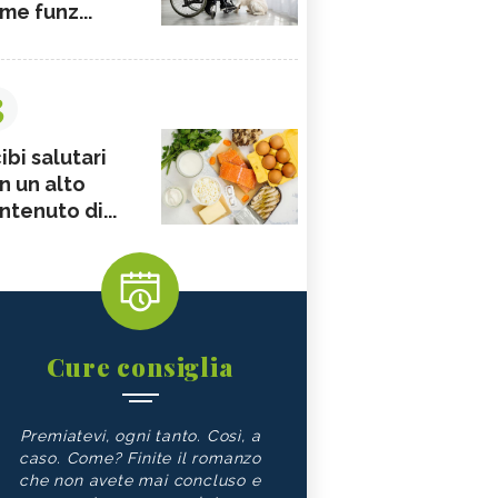
me funz...
3
ibi salutari
n un alto
ntenuto di...
Cure consiglia
Premiatevi, ogni tanto. Così, a
caso. Come? Finite il romanzo
che non avete mai concluso e