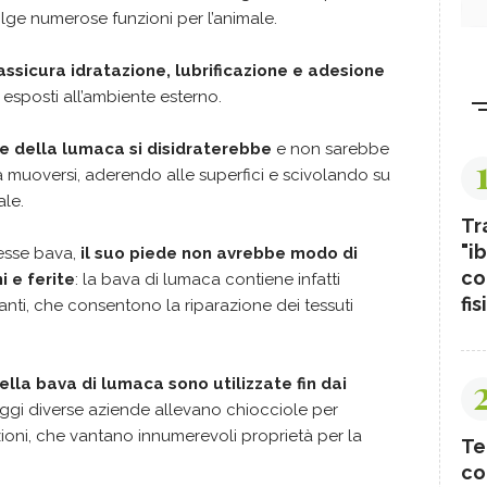
lge numerose funzioni per l’animale.
assicura idratazione, lubrificazione e adesione
, esposti all’ambiente esterno.
ede della lumaca si disidraterebbe
e non sarebbe
 a muoversi, aderendo alle superfici e scivolando su
ale.
Tr
"ib
cesse bava,
il suo piede non avrebbe modo di
co
i e ferite
: la bava di lumaca contiene infatti
fis
anti, che consentono la riparazione dei tessuti
ella bava di lumaca sono utilizzate fin dai
ggi diverse aziende allevano chiocciole per
ioni, che vantano innumerevoli proprietà per la
Te
co