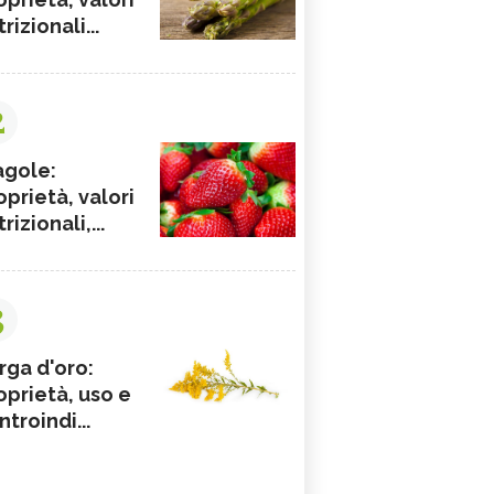
rizionali...
2
agole:
oprietà, valori
rizionali,...
3
rga d'oro:
oprietà, uso e
ntroindi...