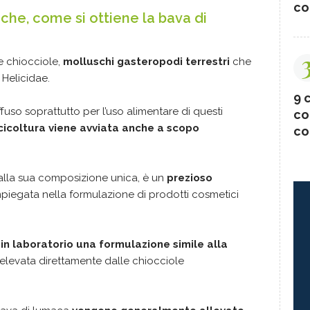
co
he, come si ottiene la bava di
e chiocciole,
molluschi gasteropodi terrestri
che
 Helicidae.
9 c
fuso soprattutto per l’uso alimentare di questi
co
licicoltura viene avviata anche a scopo
co
e alla sua composizione unica, è un
prezioso
piegata nella formulazione di prodotti cosmetici
 in laboratorio una formulazione simile alla
relevata direttamente dalle chiocciole