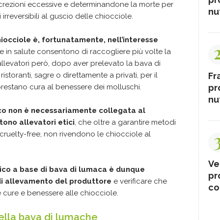
ecrezioni eccessive e determinandone la morte per
nut
 irreversibili al guscio delle chiocciole.
hiocciole è, fortunatamente, nell’interesse
 in salute consentono di raccogliere più volte la
llevatori però, dopo aver prelevato la bava di
storanti, sagre o direttamente a privati, per il
Fr
estano cura al benessere dei molluschi.
pr
nut
ico non è necessariamente collegata al
ono allevatori etici
, che oltre a garantire metodi
cruelty-free, non rivendono le chiocciole al
Ve
ico a base di bava di lumaca è dunque
pr
di allevamento del produttore
e verificare che
co
e cure e benessere alle chiocciole.
ella bava di lumache