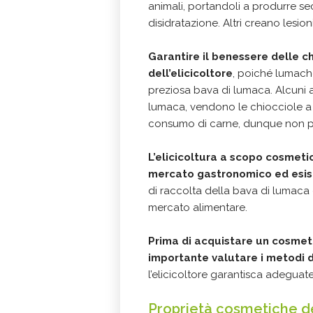
animali, portandoli a produrre s
disidratazione. Altri creano lesioni
Garantire il benessere delle c
dell’elicicoltore
, poiché lumache
preziosa bava di lumaca. Alcuni a
lumaca, vendono le chiocciole a ri
consumo di carne, dunque non pr
L’elicicoltura a scopo cosmet
mercato gastronomico ed esist
di raccolta della bava di lumaca 
mercato alimentare.
Prima di acquistare un cosmet
importante valutare i metodi 
l’elicicoltore garantisca adeguat
Proprietà cosmetiche d