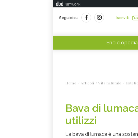
NETWORK
Seguici su
Iscriviti
Enciclopedia
Home
Articoli
Vita naturale
Esteti
Bava di lumaca
utilizzi
La bava di lumaca è una sostanz