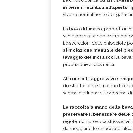
Le chiocciole da cui si ricava la
in terreni recintati all’aperto
, 
vivono normalmente per garantire
La bava di lumaca, prodotta in mo
viene prelevata con diversi metod
Le secrezioni delle chiocciole po
stimolazione manuale del pied
lavaggio del mollusco
: la bava
produzione di cosmetici.
Altri
metodi, aggressivi e irrisp
di estrattori che stimolano le ch
scosse elettriche e il processo di
La raccolta a mano della bava
preservare il benessere delle 
regole, non provoca stress all’an
danneggiano le chiocciole, alcun