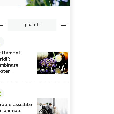
I più letti
1
attamenti
ridi":
mbinare
ioter...
2
rapie assistite
n animali: