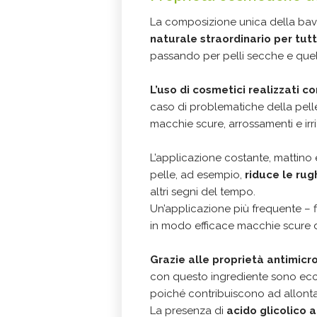
La composizione unica della ba
naturale straordinario per tutte
passando per pelli secche e quell
L’uso di cosmetici realizzati c
caso di problematiche della pelle 
macchie scure, arrossamenti e irri
L’applicazione costante, mattino 
pelle, ad esempio,
riduce le rug
altri segni del tempo.
Un’applicazione più frequente – fi
in modo efficace macchie scure de
Grazie alle proprietà antimicr
con questo ingrediente sono eccez
poiché contribuiscono ad allontana
La presenza di
acido glicolico 