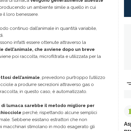
 bava di lumaca
vengono generalmente allevate
riproducendo un ambiente simile a quello in cui
 il loro benessere.
do continuo dall’animale in quantità variabile,
i.
ssono infatti essere ottenute attraverso la
e dell’animale, che avviene dopo un breve
 viene poi raccolta, microfiltrata e utilizzata per la
ettosi dell’animale
, prevedono purtroppo l’utilizzo
iocciole a produrre secrezioni attraverso gas o
 raccolta, in questo caso, è automatizzato.
 di lumaca sarebbe il metodo migliore per
chiocciole
perché, rispettando alcune semplici
imale. Sebbene esistano estrattori che non
As
i macchinari stimolano in modo esagerato gli
pr