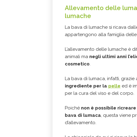
Allevamento delle lumac
lumache
La bava di lumache si ricava dall
appartengono alla famiglia delle
L’allevamento delle lumache è dif
animali ma
negli ultimi anni l’e
cosmetico
.
La bava di lumaca, infatti, grazi
ingrediente per la
pelle
ed è im
per la cura del viso e del corpo.
Poiché
non è possibile ricreare
bava di lumaca
, questa viene p
d’allevamento.