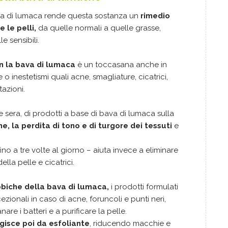
va di lumaca rende questa sostanza un
rimedio
 le pelli,
da quelle normali a quelle grasse,
e sensibili.
on la bava di lumaca
è un toccasana anche in
o inestetismi quali acne, smagliature, cicatrici,
tazioni.
e sera, di prodotti a base di bava di lumaca sulla
he, la perdita di tono e di turgore dei tessuti
e
no a tre volte al giorno – aiuta invece a eliminare
lla pelle e cicatrici.
obiche della bava di lumaca,
i prodotti formulati
ionali in caso di acne, foruncoli e punti neri,
re i batteri e a purificare la pelle.
agisce poi da esfoliante
, riducendo macchie e