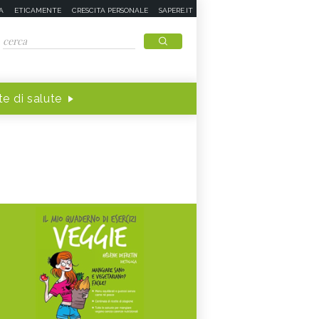
A
ETICAMENTE
CRESCITA PERSONALE
SAPERE.IT
e di salute