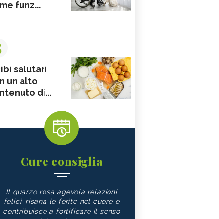
me funz...
3
ibi salutari
n un alto
ntenuto di...
Cure consiglia
Il quarzo rosa agevola relazioni
felici, risana le ferite nel cuore e
contribuisce a fortificare il senso