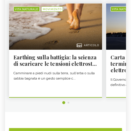
VITA NATURALE
MOVIMENTO
VITA NATUR
ARTICOLO
Earthing sulla battigia: la scienza
Carta d'
di scaricare le tensioni elettrost...
termine
elettron
Camminare a piedi nudi sulla terra, sull'erba o sulla
sabbia bagnata è un gesto semplice c...
Il Governo c
definitivo all