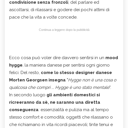
condivisione senza fronzoli
, del parlare ed
ascoltarsi, di rilassarsi e godere dei pochi attimi di
pace che la vita a volte concede.
Continua a leggere dopo la pubblicità
Ecco cosa può voler dire davvero sentirsi in un
mood
hygge
, la maniera danese per sentirsi ogni giorno
felici. Del resto,
come lo stesso designer danese
Morten Georgsen insegna
"
Hygge non è una cosa o
qualcosa che compri ... Hygge è uno stato mentale
".
In secondo luogo
gli ambienti domestici si
ricreeranno da sè, ne saranno una diretta
conseguenza
: essenzialità e pulizia ma al tempo
stesso comfort e comodità; oggetti che rilassano o
che richiamano in vita ricordi piacevoli; tinte tenui e