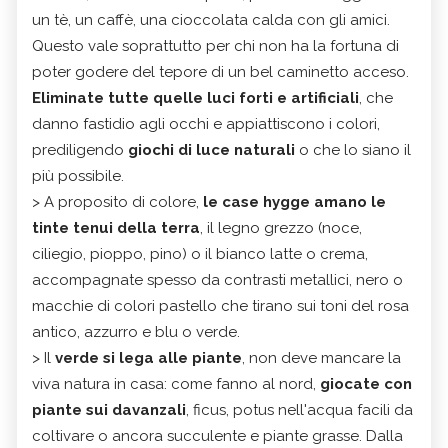
un tè, un caffè, una cioccolata calda con gli amici.
Questo vale soprattutto per chi non ha la fortuna di
poter godere del tepore di un bel caminetto acceso.
Eliminate tutte quelle luci forti e artificiali
, che
danno fastidio agli occhi e appiattiscono i colori,
prediligendo
giochi di luce naturali
o che lo siano il
più possibile.
> A proposito di colore,
le case hygge amano le
tinte tenui della terra
, il legno grezzo (noce,
ciliegio, pioppo, pino) o il bianco latte o crema,
accompagnate spesso da contrasti metallici, nero o
macchie di colori pastello che tirano sui toni del rosa
antico, azzurro e blu o verde.
> Il
verde si lega alle piante
, non deve mancare la
viva natura in casa: come fanno al nord,
giocate con
piante sui davanzali
, ficus, potus nell'acqua facili da
coltivare o ancora succulente e piante grasse. Dalla