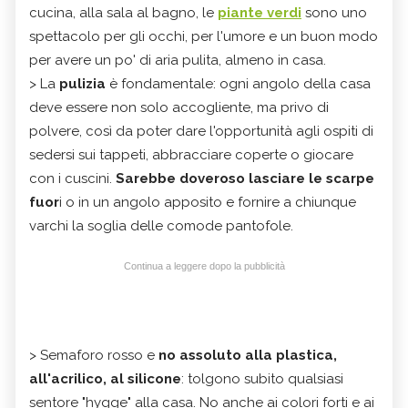
cucina, alla sala al bagno, le
piante verdi
sono uno
spettacolo per gli occhi, per l'umore e un buon modo
per avere un po' di aria pulita, almeno in casa.
> La
pulizia
è fondamentale: ogni angolo della casa
deve essere non solo accogliente, ma privo di
polvere, così da poter dare l'opportunità agli ospiti di
sedersi sui tappeti, abbracciare coperte o giocare
con i cuscini.
Sarebbe doveroso lasciare le scarpe
fuor
i o in un angolo apposito e fornire a chiunque
varchi la soglia delle comode pantofole.
Continua a leggere dopo la pubblicità
> Semaforo rosso e
no assoluto alla plastica,
all'acrilico, al silicone
: tolgono subito qualsiasi
sentore "hygge" alla casa. No anche ai colori forti e ai