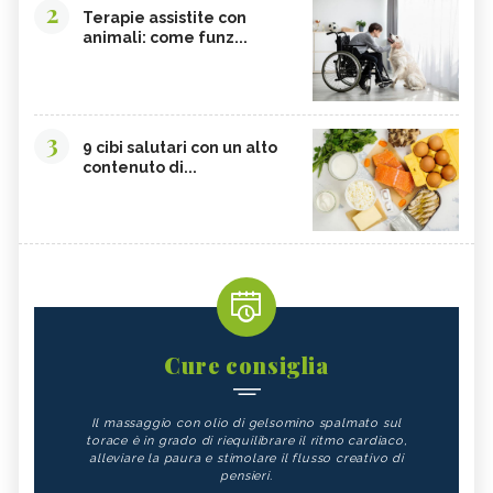
2
Terapie assistite con
animali: come funz...
3
9 cibi salutari con un alto
contenuto di...
Cure consiglia
Il massaggio con olio di gelsomino spalmato sul
torace è in grado di riequilibrare il ritmo cardiaco,
alleviare la paura e stimolare il flusso creativo di
pensieri.