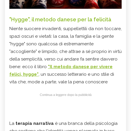
"Hygge", il metodo danese per la felicità
Niente suocere invadenti, suppellettili da non toccare,
spazi oscuri e vietati: la casa, la famiglia e la gente
"hygge" sono qualcosa di estremamente
"accogliente" e limpido, che attrae a sé proprio in virtù
della semplicità, verso cui andare fa sentire davvero
bene: ecco il libro
"Il metodo danese per vivere
felici, hygge"
, un successo letterario e uno stile di
vita che, mode a parte, vale la pena conoscere
Continua a leggere dopo la pubblicità
La
terapia narrativa
è una branca della psicologia
che sostiene che l'identità venga plasmata in base