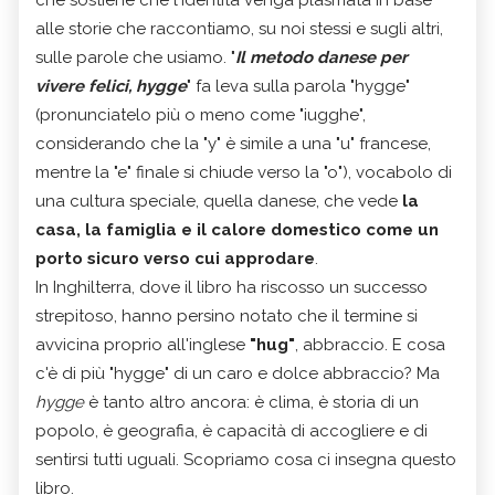
alle storie che raccontiamo, su noi stessi e sugli altri,
sulle parole che usiamo. "
Il metodo danese per
vivere felici, hygge
" fa leva sulla parola "hygge"
(pronunciatelo più o meno come "iugghe",
considerando che la "y" è simile a una "u" francese,
mentre la "e" finale si chiude verso la "o"), vocabolo di
una cultura speciale, quella danese, che vede
la
casa, la famiglia e il calore domestico come un
porto sicuro verso cui approdare
.
In Inghilterra, dove il libro ha riscosso un successo
strepitoso, hanno persino notato che il termine si
avvicina proprio all'inglese
"hug"
, abbraccio. E cosa
c'è di più "hygge" di un caro e dolce abbraccio? Ma
hygge
è tanto altro ancora: è clima, è storia di un
popolo, è geografia, è capacità di accogliere e di
sentirsi tutti uguali. Scopriamo cosa ci insegna questo
libro.