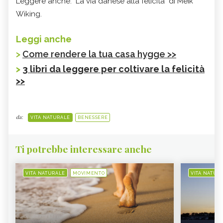
Leggere anche: "La via danese alla felicità" di Meik
Wiking.
Leggi anche
>
Come rendere la tua casa hygge >>
>
3 libri da leggere per coltivare la felicità
>>
da:
VITA NATURALE
BENESSERE
Ti potrebbe interessare anche
VITA NATURALE
MOVIMENTO
VITA NATUR