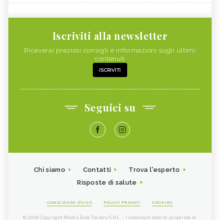
Iscriviti alla newsletter
Riceverai preziosi consigli e informazioni sugli ultimi
contenuti
ISCRIVITI
Seguici su
Chi siamo
Contatti
Trova l'esperto
Risposte di salute
CONDIZIONI D'USO
POLICY PRIVACY
COOKIES
© 2026 Copyright Media Data Factory S.R.L. - I contenuti sono di proprietà di