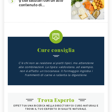
9 cibi salutari con un alto
contenuto di...
Cure consiglia
C'è chi non sa resistere ai piatti tipici, ma attenzione
alle combinazioni. La tipica valdostana, ad esempio,
non è affatto un toccanasa. Il formaggio ingloba i
frammenti di carne e rallenta la digestione.
Trova Esperto
EFFETTUA UNA RICERCA NELLA DIRECTORY DI CURE-NATURALI E
TROVA IL TUO ESPERTO DI SALUTE NATURALE.