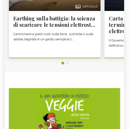
ARTICOLO
Earthing sulla battigia: la scienza
Carta d'
di scaricare le tensioni elettrost...
termine
elettron
Camminare a piedi nudi sulla terra, sull'erba o sulla
sabbia bagnata è un gesto semplice c...
Il Governo c
definitivo all