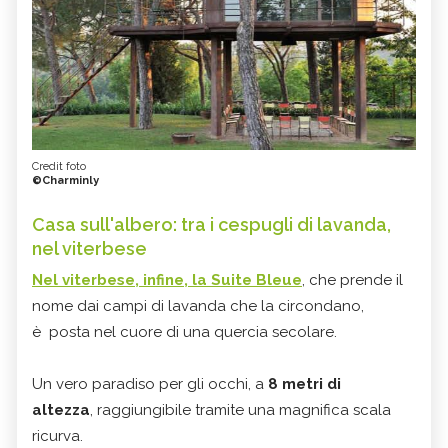
Credit foto
©Charminly
Casa sull'albero: tra i cespugli di lavanda,
nel viterbese
Nel viterbese, infine, la Suite Bleue
, che prende il
nome dai campi di lavanda che la circondano,
è posta nel cuore di una quercia secolare.
Un vero paradiso per gli occhi, a
8 metri di
altezza
, raggiungibile tramite una magnifica scala
ricurva.