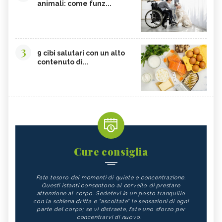
animali: come funz...
3
9 cibi salutari con un alto
contenuto di...
Cure consiglia
Fate tesoro dei momenti di quiete e concentrazione.
Questi istanti consentono al cervello di prestare
attenzione al corpo. Sedetevi in un posto tranquillo
con la schiena dritta e "ascoltate" le sensazioni di ogni
parte del corpo; se vi distraete, fate uno sforzo per
concentrarvi di nuovo.