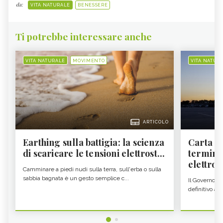
da:
VITA NATURALE
BENESSERE
Ti potrebbe interessare anche
VITA NATURALE
MOVIMENTO
VITA NATUR
ARTICOLO
Earthing sulla battigia: la scienza
Carta d'
di scaricare le tensioni elettrost...
termine
elettron
Camminare a piedi nudi sulla terra, sull'erba o sulla
sabbia bagnata è un gesto semplice c...
Il Governo c
definitivo all