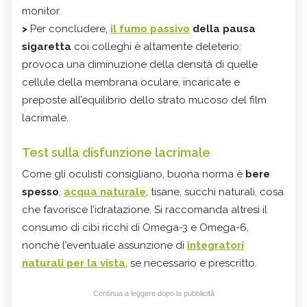
monitor.
>
Per concludere,
il
fumo passivo
della pausa
sigaretta
coi colleghi è altamente deleterio:
provoca una diminuzione della densità di quelle
cellule della membrana oculare, incaricate e
preposte all’equilibrio dello strato mucoso del film
lacrimale.
Test sulla disfunzione lacrimale
Come gli oculisti consigliano, buona norma è
bere
spesso
,
acqua naturale
, tisane, succhi naturali, cosa
che favorisce l’idratazione. Si raccomanda altresì il
consumo di cibi ricchi di Omega-3 e Omega-6,
nonchè l'eventuale assunzione di
integratori
naturali per la vista
, se necessario e prescritto.
Continua a leggere dopo la pubblicità