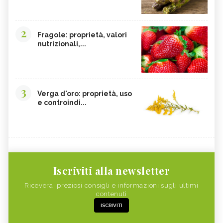
2
Fragole: proprietà, valori
nutrizionali,...
3
Verga d'oro: proprietà, uso
e controindi...
Iscriviti alla newsletter
Riceverai preziosi consigli e informazioni sugli ultimi
contenuti
ISCRIVITI