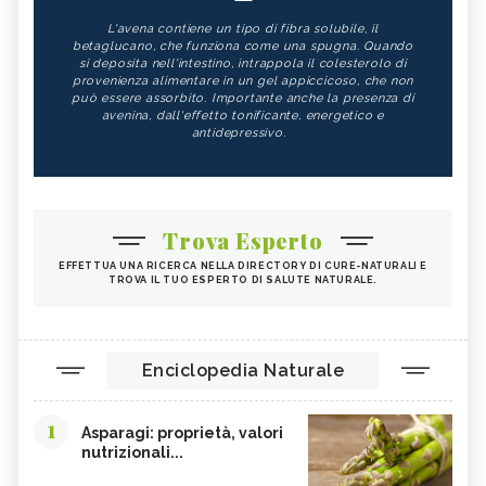
L'avena contiene un tipo di fibra solubile, il
betaglucano, che funziona come una spugna. Quando
si deposita nell'intestino, intrappola il colesterolo di
provenienza alimentare in un gel appiccicoso, che non
può essere assorbito. Importante anche la presenza di
avenina, dall'effetto tonificante, energetico e
antidepressivo.
Trova Esperto
EFFETTUA UNA RICERCA NELLA DIRECTORY DI CURE-NATURALI E
TROVA IL TUO ESPERTO DI SALUTE NATURALE.
Enciclopedia Naturale
1
Asparagi: proprietà, valori
nutrizionali...