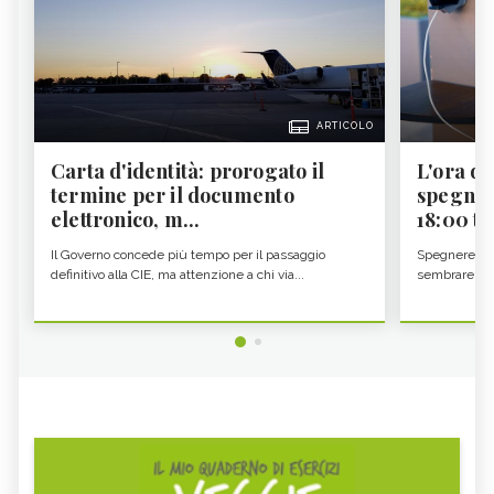
ARTICOLO
Carta d'identità: prorogato il
L'ora d'
termine per il documento
spegner
elettronico, m...
18:00 ti f
Il Governo concede più tempo per il passaggio
Spegnere lo 
definitivo alla CIE, ma attenzione a chi via...
sembrare una 