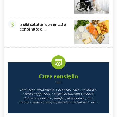
3
9 cibi salutari con un alto
contenuto di...
Cure consiglia
Fate largo sulla tavola a broccoli, cardi, cavolfiori,
cavolo cappuccio, cavolini di Bruxelles, cicoria,
dolcetta, finocchio, funghi, patate dolci, porri,
scalogni, sedano rapa, topinambur, tartufi neri, verze.