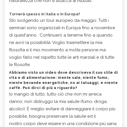
naturalezza che non si attacca ai risultati.
Tornerà spesso in Italia o in Europa?
Sto svolgendo un tour europeo da maggio. Tutti i
seminari sono organizzati in Europa fino a novembre
di quest'anno. Continuerò a tenerne fino a quando
ne avrò la possibilità. Voglio trasmettere la mia
filosofia e il mio movimento a molte persone ma
voglio farlo nel rispetto tutte le arti marziali e di tutte
le filosofie.
Abbiamo visto un video dove descriveva il suo stile di
vita e di alimentazione: niente sale, niente fumo,
niente bevande energetiche, no ai tatuaggi, e niente
caffè. Può dirci di più a riguardo?
Io mangio di tutto, tutto ciò che non mi arreca
danno, non distruggo la mia salute (fumo, droga,
alcolici). È meglio evitare di danneggiare il corpo più
possibile, bisogna preservare la salute ed il
nostro corpo deve essere in una condizione più sana