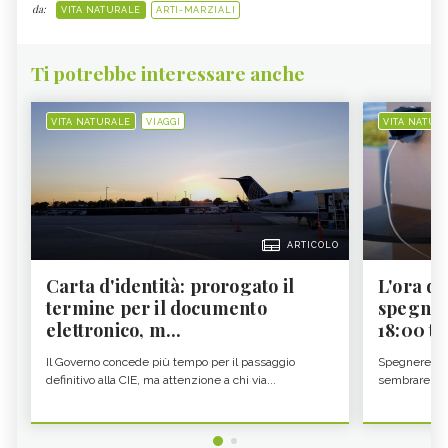
da:
VITA NATURALE
ARTI-MARZIALI
Ti potrebbe interessare anche
VITA NATURALE
VIAGGI
VITA NATUR
ARTICOLO
Carta d'identità: prorogato il
L'ora d'
termine per il documento
spegner
elettronico, m...
18:00 ti f
Il Governo concede più tempo per il passaggio
Spegnere lo 
definitivo alla CIE, ma attenzione a chi via...
sembrare una 