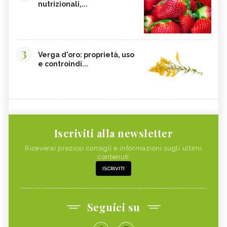
nutrizionali,...
3
Verga d'oro: proprietà, uso
e controindi...
Iscriviti alla newsletter
Riceverai preziosi consigli e informazioni sugli ultimi
contenuti
ISCRIVITI
Seguici su