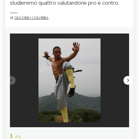
studieremo quattro valutandone pro e contro.
di
GIACOMO COLOMBA
1
2
di 5
di 