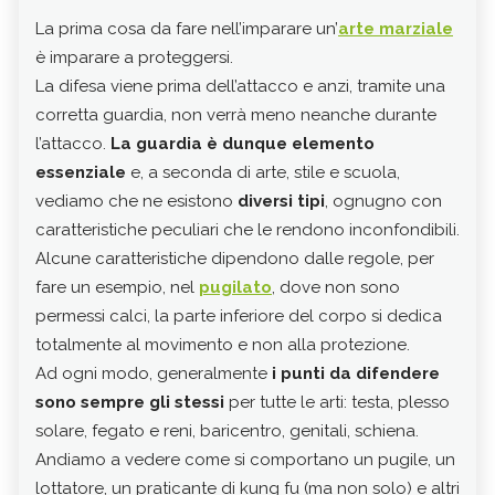
La prima cosa da fare nell’imparare un’
arte marziale
La g
è imparare a proteggersi.
rego
La difesa viene prima dell’attacco e anzi, tramite una
di s
corretta guardia, non verrà meno neanche durante
del 
l’attacco.
La guardia è dunque elemento
anch
essenziale
e, a seconda di arte, stile e scuola,
una 
vediamo che ne esistono
diversi tipi
, ognugno con
Vedi
caratteristiche peculiari che le rendono inconfondibili.
gam
Alcune caratteristiche dipendono dalle regole, per
pieg
fare un esempio, nel
pugilato
, dove non sono
I go
permessi calci, la parte inferiore del corpo si dedica
mani
totalmente al movimento e non alla protezione.
prot
Ad ogni modo, generalmente
i punti da difendere
solo
sono sempre gli stessi
per tutte le arti: testa, plesso
ment
solare, fegato e reni, baricentro, genitali, schiena.
Pieg
Andiamo a vedere come si comportano un pugile, un
scar
lottatore, un praticante di kung fu (ma non solo) e altri
vert