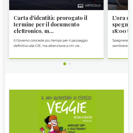
ARTICOLO
Carta d'identità: prorogato il
L'ora d'
termine per il documento
spegner
elettronico, m...
18:00 ti f
Il Governo concede più tempo per il passaggio
Spegnere lo 
definitivo alla CIE, ma attenzione a chi via...
sembrare una 