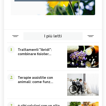
I più letti
1
Trattamenti "ibridi":
combinare fisioter...
2
Terapie assistite con
animali: come funz...
3
9 cibi salutari con un alto