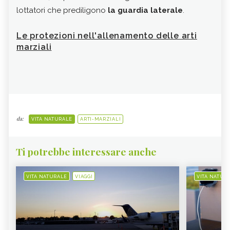
lottatori che prediligono
la guardia laterale
.
cost
part
Le protezioni nell'allenamento delle arti
ness
marziali
gam
da:
VITA NATURALE
ARTI-MARZIALI
Ti potrebbe interessare anche
VITA NATURALE
VIAGGI
VITA NATUR