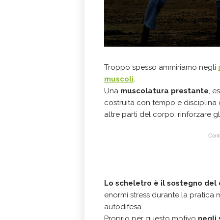
Troppo spesso ammiriamo negli
muscoli
.
Una
muscolatura prestante
, e
costruita con tempo e disciplina 
altre parti del corpo: rinforzare gli
Conti
Lo scheletro è il sostegno del
enormi stress durante la pratica m
autodifesa.
Proprio per questo motivo
negli