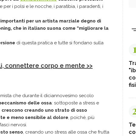
e per i polsi e le nocche, i paratibia, i paradenti, i
 importanti per un artista marziale degno di
ning, che in italiano suona come “migliorare la
ersione
di questa pratica e tutte si fondano sulla
Tr
li, connettere corpo e mente >>
"ib
co
fis
tomista che durante il diciannovesimo secolo
meccanismo delle ossa
: sottoposte a stress e
a crescono creando uno strato di osso
te e meno sensibile al dolore
, poiché, più
Te
asci nervosi.
co
esto senso
, creando uno stress alle ossa che frutta