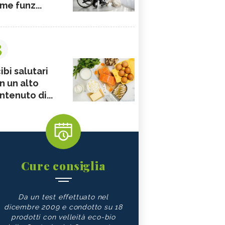
me funz...
3
ibi salutari
n un alto
ntenuto di...
Cure consiglia
Da un test effettuato nel
dicembre 2009 e condotto su 18
prodotti con velleità eco-bio