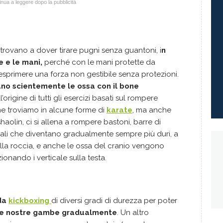
nua a leggere dopo la pubblicità
i trovano a dover tirare pugni senza guantoni, i
n
e e le mani,
perché con le mani protette da
esprimere una forza non gestibile senza protezioni.
nano scientemente le ossa con il bone
l’origine di tutti gli esercizi basati sul rompere
me troviamo in alcune forme di
karate
, ma anche
haolin, ci si allena a rompere bastoni, barre di
eriali che diventano gradualmente sempre più duri, a
 alla roccia, e anche le ossa del cranio vengono
onando i verticale sulla testa.
da
kickboxing
di diversi gradi di durezza per poter
e le nostre gambe gradualmente
. Un altro