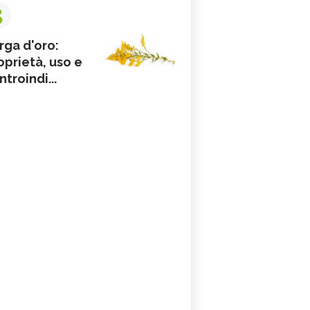
3
rga d'oro:
oprietà, uso e
ntroindi...