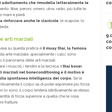
co
di adattamento che rimodella letteralmente le
to: tibie, peroni, omero, ulna, radio, più tutte le
mani e piedi.
 a rinforzare anche le clavicole
, le scapole, lo
testa.
9 c
e arti marziali
co
co
 basa su questa pratica è
il muay thai, la famosa
esta arte marziale, specialmente i calci, sono
to il panorama delle arti marziali.
re i muscoli, i tendini e la tecnica,
i thai boxer
sti marziali nel boneconditioning e il motivo è
ulla spontanea intelligenza del corpo.
Se le
stintivamente il corpo sa di poter esprimere più forza
 lo sono, il corpo limiterà istintivamente se stesso
tità di forza superiore a quella che le ossa
e fratture.