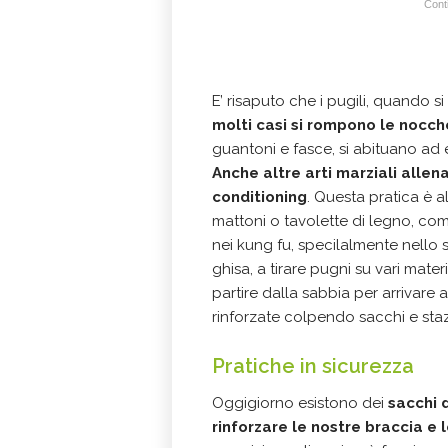
Conti
E’ risaputo che i pugili, quando s
molti casi si rompono le nocch
guantoni e fasce, si abituano ad 
Anche altre arti marziali alle
conditioning
. Questa pratica è al
mattoni o tavolette di legno, co
nei kung fu, specilalmente nello s
ghisa, a tirare pugni su vari mat
partire dalla sabbia per arrivare
rinforzate colpendo sacchi e stazi
Pratiche in sicurezza
Oggigiorno esistono dei
sacchi 
rinforzare le nostre braccia 