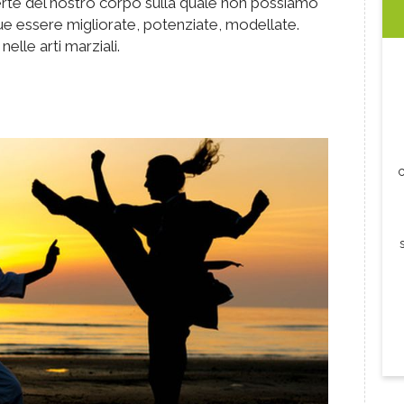
rte del nostro corpo sulla quale non possiamo
essere migliorate, potenziate, modellate.
elle arti marziali.
c