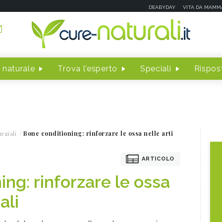
DEABYDAY
VITA DA MAMM
 naturale
Trova l'esperto
Speciali
Rispost
rziali
Bone conditioning: rinforzare le ossa nelle arti
ARTICOLO
ng: rinforzare le ossa
ali