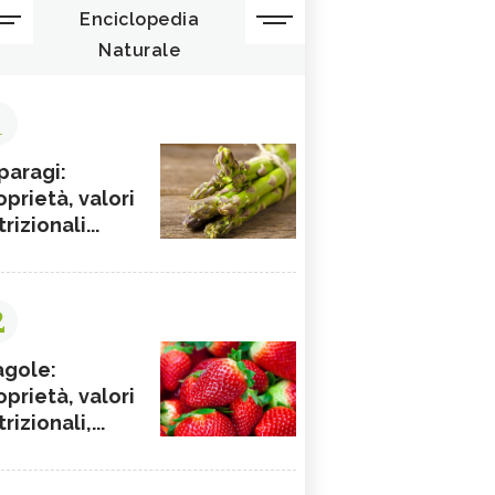
Enciclopedia
Naturale
1
paragi:
oprietà, valori
rizionali...
2
agole:
oprietà, valori
rizionali,...