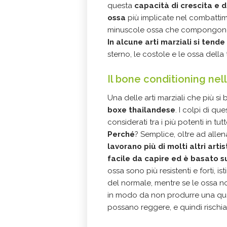
questa
capacità di crescita e 
ossa
più implicate nel combattimen
minuscole ossa che compongono 
In alcune arti marziali si tende
sterno, le costole e le ossa della 
Il bone conditioning nell
Una delle arti marziali che più si
boxe thailandese
. I colpi di qu
considerati tra i più potenti in tut
Perché
? Semplice, oltre ad allena
lavorano più di molti altri arti
facile da capire ed è basato s
ossa sono più resistenti e forti, i
del normale, mentre se le ossa non
in modo da non produrre una quan
possano reggere, e quindi rischiar