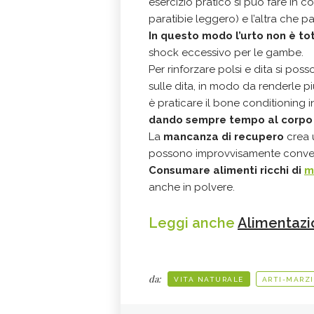
esercizio pratico si può fare in
paratibie leggero) e l’altra che par
In questo modo l’urto non è t
shock eccessivo per le gambe.
Per rinforzare polsi e dita si poss
sulle dita, in modo da renderle più
è praticare il bone conditioning 
dando sempre tempo al corpo d
La
mancanza di recupero
crea 
possono improvvisamente converge
Consumare alimenti ricchi di
m
anche in polvere.
Leggi anche
Alimentazio
da:
VITA NATURALE
ARTI-MARZI