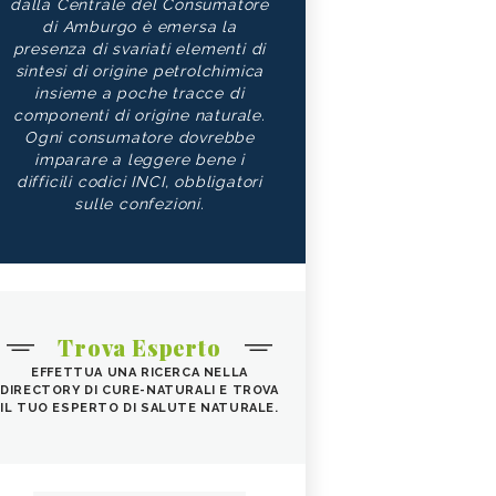
dalla Centrale del Consumatore
di Amburgo è emersa la
presenza di svariati elementi di
sintesi di origine petrolchimica
insieme a poche tracce di
componenti di origine naturale.
Ogni consumatore dovrebbe
imparare a leggere bene i
difficili codici INCI, obbligatori
sulle confezioni.
Trova Esperto
EFFETTUA UNA RICERCA NELLA
DIRECTORY DI CURE-NATURALI E TROVA
IL TUO ESPERTO DI SALUTE NATURALE.