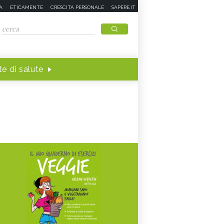
A
ETICAMENTE
CRESCITA PERSONALE
SAPERE.IT
e di salute