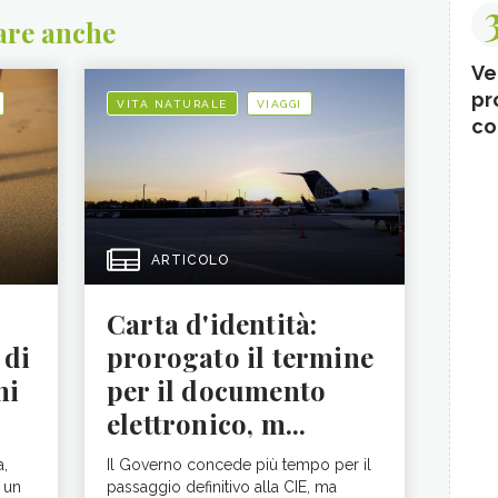
are anche
Ve
pr
VITA NATURALE
VIAGGI
co
ARTICOLO
Carta d'identità:
 di
prorogato il termine
ni
per il documento
elettronico, m...
a,
Il Governo concede più tempo per il
 un
passaggio definitivo alla CIE, ma