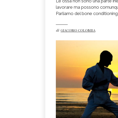
Le ossa non sono una parte ine
lavorare ma possono comunque 
Parliamo del bone conditioning n
di
GIACOMO COLOMBA