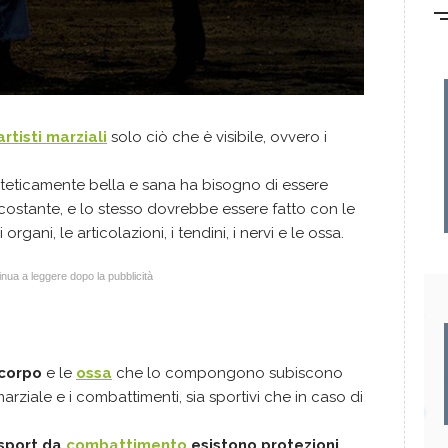
artisti marziali
solo ciò che è visibile, ovvero i
steticamente bella e sana ha bisogno di essere
costante, e lo stesso dovrebbe essere fatto con le
 organi, le articolazioni, i tendini, i nervi e le ossa.
nua a leggere dopo la pubblicità
 corpo
e le
ossa
che lo compongono subiscono
arziale e i combattimenti, sia sportivi che in caso di
 sport da
combattimento
esistono protezioni