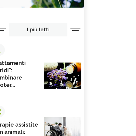
I più letti
1
attamenti
ridi":
mbinare
ioter...
2
rapie assistite
n animali: