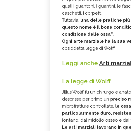
quali i guantoni, i guantini, le fasc
caschetti, i corpetti.
Tuttavia,
una delle pratiche più
questo nome è il bone conditio
condizione delle ossa”
.
Ogni arte marziale ha la sua v
cosiddetta legge di Wolff.
Leggi anche
Arti marzia
La legge di Wolff
Jilius Wolff fu un chirurgo e ana
descrisse per primo un
preciso 
microfratture controllate,
le oss
particolarmente duro, resisten
lontano, dal midollo osseo e dai f
Le arti marziali lavorano in qu