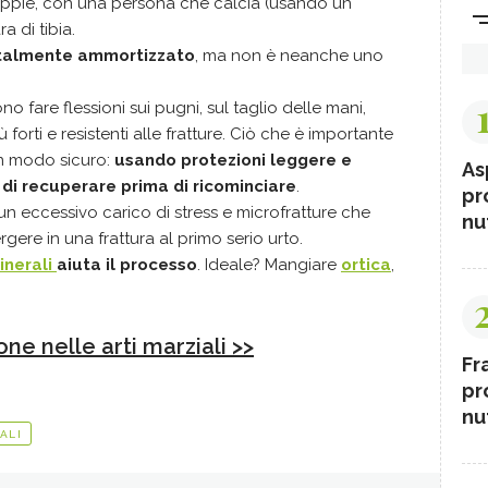
 coppie, con una persona che calcia (usando un
a di tibia.
otalmente ammortizzato
, ma non è neanche uno
ono fare flessioni sui pugni, sul taglio delle mani,
 forti e resistenti alle fratture. Ciò che è importante
in modo sicuro:
usando protezioni leggere e
As
i recuperare prima di ricominciare
.
pr
un eccessivo carico di stress e microfratture che
nut
re in una frattura al primo serio urto.
inerali
aiuta il processo
. Ideale? Mangiare
ortica
,
ne nelle arti marziali >>
Fr
pr
nut
ALI