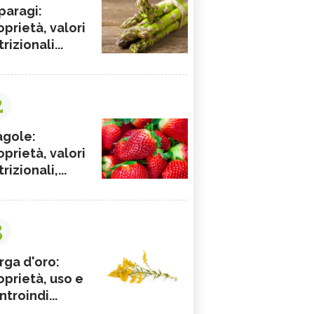
paragi:
oprietà, valori
rizionali...
2
agole:
oprietà, valori
rizionali,...
3
rga d'oro:
oprietà, uso e
ntroindi...