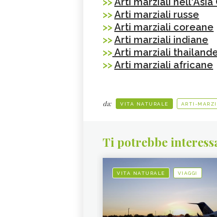
>>
Arti marziali nell'Asi
>>
Arti marziali russe
>>
Arti marziali coreane
>>
Arti marziali indiane
>>
Arti marziali thailande
>>
Arti marziali africane
da:
VITA NATURALE
ARTI-MARZI
Ti potrebbe interess
VITA NATURALE
VIAGGI