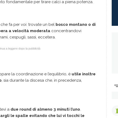
nto fondamentale per tirare calci a piena potenza.
 che fa per voi: trovate un bel
bosco montano o di
libera a velocità moderata
concentrandovi
rami, cespugli, sassi, eccetera.
nua a leggere dopo la pubblicità
ppare la coordinazione e l’equilibrio, è
utile inoltre
o
, sia durante la discesa che, in precedenza,
tevi a
due round di almeno 3 minuti l’uno
.
rgli le spalle evitando che lui vi tocchi le