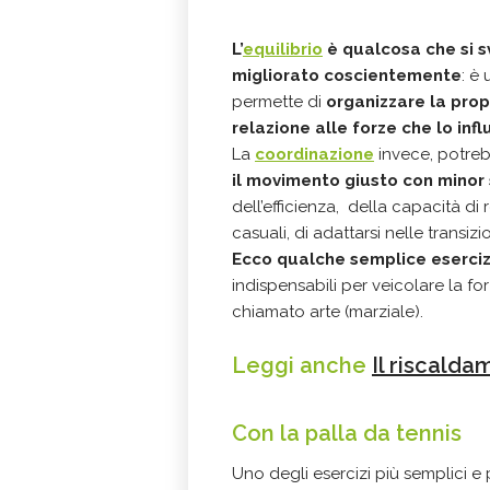
L
’
equilibrio
è qualcosa che si s
migliorato coscientemente
: è
permette di
organizzare la prop
relazione alle forze che lo inf
La
coordinazione
invece, potre
il movimento giusto con minor
dell’efficienza, della capacità di
casuali, di adattarsi nelle transiz
Ecco qualche semplice eserciz
indispensabili per veicolare la fo
chiamato arte (marziale).
Leggi anche
Il riscalda
Con la palla da tennis
Uno degli esercizi più semplici e p