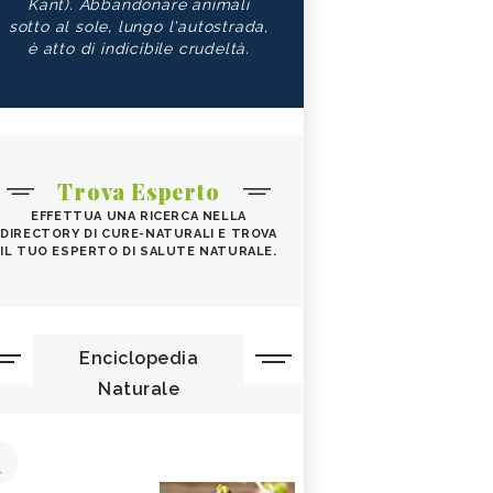
Kant). Abbandonare animali
sotto al sole, lungo l'autostrada,
è atto di indicibile crudeltà.
Trova Esperto
EFFETTUA UNA RICERCA NELLA
DIRECTORY DI CURE-NATURALI E TROVA
IL TUO ESPERTO DI SALUTE NATURALE.
Enciclopedia
Naturale
1