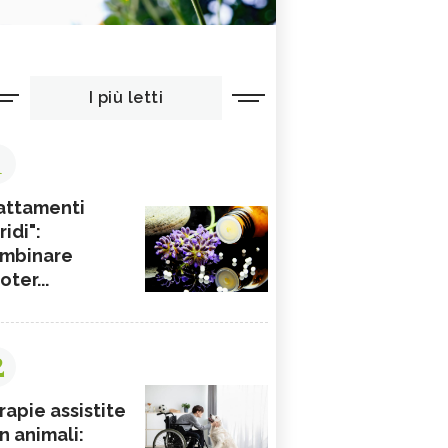
I più letti
1
attamenti
ridi":
mbinare
ioter...
2
rapie assistite
n animali: