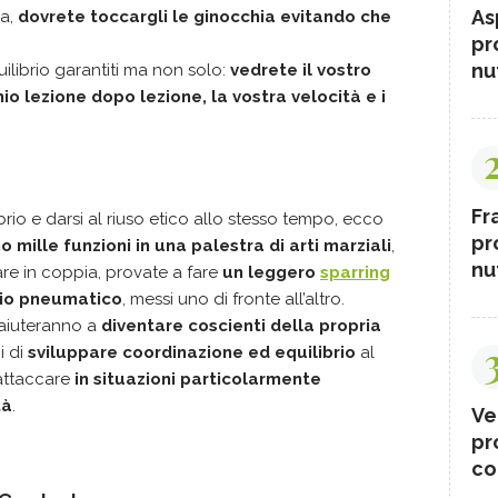
As
sa,
dovrete toccargli le ginocchia evitando che
pr
nut
librio garantiti ma non solo:
vedrete il vostro
hio lezione dopo lezione, la vostra velocità e i
Fr
rio e darsi al riuso etico allo stesso tempo, ecco
pr
 mille funzioni in una palestra di arti marziali
,
nut
are in coppia, provate a fare
un
leggero
sparring
rio pneumatico
, messi uno di fronte all’altro.
i aiuteranno a
diventare coscienti della propria
i di
sviluppare coordinazione ed equilibrio
al
 attaccare
in situazioni particolarmente
tà
.
Ve
pr
co