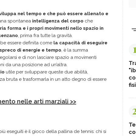
viluppa nel tempo e che può essere allenato e
 una spontanea
intelligenza del corpo
che
ria forma e i propri movimenti nello spazio in
luenzano
, prima fra tutte la gravità.
bbe essere definita come
la capacità di eseguire
 spreco di energie e tempo
, è la summa
 regolarsi e di non lasciare spazio a movimenti
Tr
ioni da una posizione ad un’altra.
"ib
io
utile per sviluppare queste due abilità,
co
rza bruta e trasformarla in un atto degno di essere
fis
mento nelle arti marziali >>
Te
co
iù eseguiti è il gioco della pallina de tennis: chi si