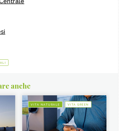
a Centrale
si
ALI
are anche
VITA NATURALE
VITA GREEN