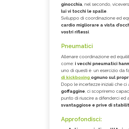
ginocchia
, nel secondo, vicever
lui vi tocchi le spalle
.
Sviluppo di coordinazione ed equi
cardio migliorare a vista d’occ
vostri riflessi
.
Pneumatici
Allenare coordinazione ed equilib
come:
i vecchi pneumatici hanno
uno di questi è un esercizio da f
di kickboxing
ognuno sul prop
Dopo le incertezze iniziali che c
goffaggine
, ci scopriremo capac
punto di riuscire a difenderci ed
svantaggiose e prive di stabili
Approfondisci: