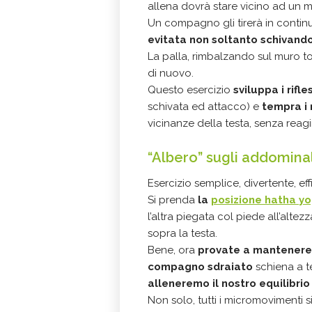
allena dovrà stare vicino ad un m
Un compagno gli tirerà in conti
evitata non soltanto schivan
La palla, rimbalzando sul muro to
di nuovo.
Questo esercizio
sviluppa i rifl
schivata ed attacco) e
tempra i 
vicinanze della testa, senza reag
“Albero” sugli addominal
Esercizio semplice, divertente, eff
Si prenda
la
posizione hatha yo
l’altra piegata col piede all’altez
sopra la testa.
Bene, ora
provate a mantenere 
compagno sdraiato
schiena a te
alleneremo il nostro equilibrio
Non solo, tutti i micromovimenti si