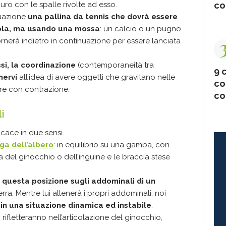
co
uro con le spalle rivolte ad esso.
nuazione
una pallina da tennis che dovrà essere
dola, ma usando una mossa
: un calcio o un pugno.
rnerà indietro in continuazione per essere lanciata
essi, la coordinazione
(contemporaneità tra
9 c
nervi
all’idea di avere oggetti che gravitano nelle
co
ire con contrazione.
co
i
icace in due sensi.
ga dell’albero
: in equilibrio su una gamba, con
za del ginocchio o dell’inguine e le braccia stese
questa posizione sugli addominali di un
rra. Mentre lui allenerà i propri addominali, noi
 in una situazione dinamica ed instabile
.
 rifletteranno nell’articolazione del ginocchio,