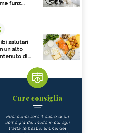
me funz...
3
ibi salutari
n un alto
ntenuto di...
Cure consiglia
Puoi conoscere il cuore di un
uomo già dal modo in cui egli
tratta le bestie. (Immanuel