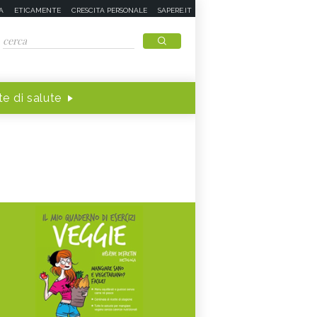
A
ETICAMENTE
CRESCITA PERSONALE
SAPERE.IT
e di salute