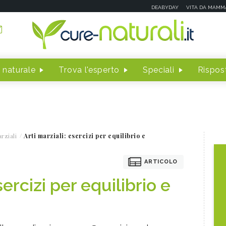
DEABYDAY
VITA DA MAMM
 naturale
Trova l'esperto
Speciali
Rispost
rziali
Arti marziali: esercizi per equilibrio e
ARTICOLO
sercizi per equilibrio e