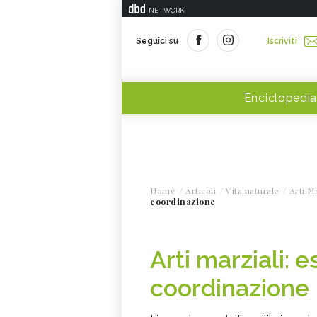
NETWORK
Seguici su
Iscriviti
Enciclopedia
Home
Articoli
Vita naturale
Arti Ma
coordinazione
Arti marziali: e
coordinazione