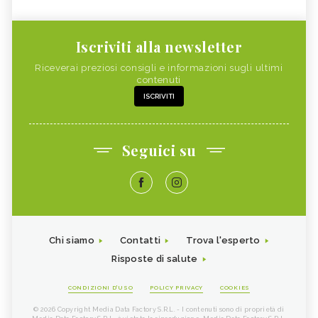
Iscriviti alla newsletter
Riceverai preziosi consigli e informazioni sugli ultimi
contenuti
ISCRIVITI
Seguici su
Chi siamo
Contatti
Trova l'esperto
Risposte di salute
CONDIZIONI D'USO
POLICY PRIVACY
COOKIES
© 2026 Copyright Media Data Factory S.R.L. - I contenuti sono di proprietà di