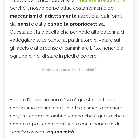
Fisiologicamente, riusciamo a
rimanere in equilibrio
perché il nostro corpo attua costantemente dei
meccanismi di adattamento
rispetto ai dati forniti
dai
sensi
e dalla
capacità propriocettiva
.
Questa abilità è quella che permette alla ballerina di
volteggiare sulle punte, al pattinatore di volare sul
ghiaccio e al circense di camminare il filo, nonchè a
ognuno di noi di stare in piedi o correre.
Continua a leggere dopo la pubblicità
Eppure l’equilibrio non è “solo” questo: è il termine
che usiamo per indicare un atteggiamento interiore
che, limitandoci all’ambito yogico che è quello che ci
compete, possiamo identificare con il concetto di
samatva
ovvero “
equanimità
”.