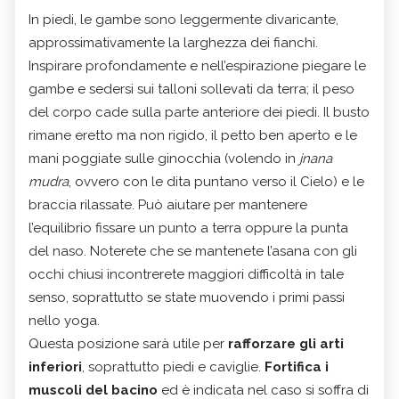
In piedi, le gambe sono leggermente divaricante,
approssimativamente la larghezza dei fianchi.
Inspirare profondamente e nell’espirazione piegare le
gambe e sedersi sui talloni sollevati da terra; il peso
del corpo cade sulla parte anteriore dei piedi. Il busto
rimane eretto ma non rigido, il petto ben aperto e le
mani poggiate sulle ginocchia (volendo in
jnana
mudra
, ovvero con le dita puntano verso il Cielo) e le
braccia rilassate. Può aiutare per mantenere
l’equilibrio fissare un punto a terra oppure la punta
del naso. Noterete che se mantenete l’asana con gli
occhi chiusi incontrerete maggiori difficoltà in tale
senso, soprattutto se state muovendo i primi passi
nello yoga.
Questa posizione sarà utile per
rafforzare gli arti
inferiori
, soprattutto piedi e caviglie.
Fortifica i
muscoli del bacino
ed è indicata nel caso si soffra di