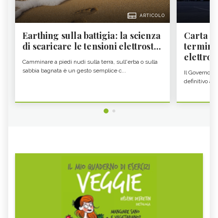
ARTICOLO
Earthing sulla battigia: la scienza
Carta d'
di scaricare le tensioni elettrost...
termine
elettron
Camminare a piedi nudi sulla terra, sull'erba o sulla
sabbia bagnata è un gesto semplice c...
Il Governo c
definitivo all