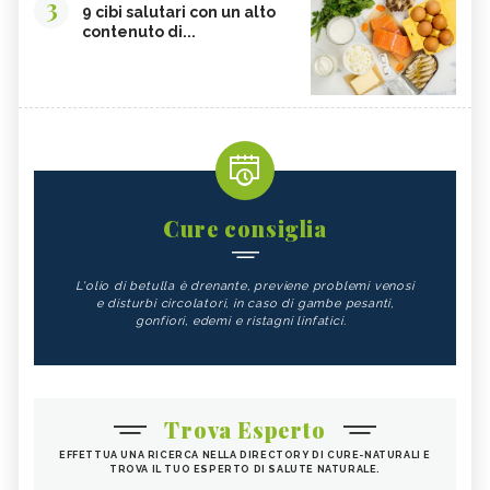
3
9 cibi salutari con un alto
contenuto di...
Cure consiglia
L'olio di betulla è drenante, previene problemi venosi
e disturbi circolatori, in caso di gambe pesanti,
gonfiori, edemi e ristagni linfatici.
Trova Esperto
EFFETTUA UNA RICERCA NELLA DIRECTORY DI CURE-NATURALI E
TROVA IL TUO ESPERTO DI SALUTE NATURALE.