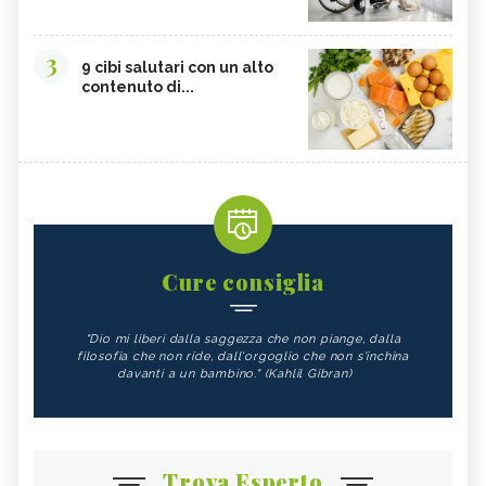
3
9 cibi salutari con un alto
contenuto di...
Cure consiglia
"Dio mi liberi dalla saggezza che non piange, dalla
filosofia che non ride, dall'orgoglio che non s'inchina
davanti a un bambino." (Kahlil Gibran)
Trova Esperto