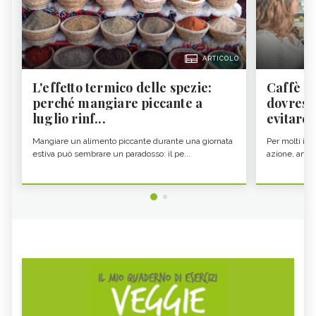
ARTICOLO
L'effetto termico delle spezie:
Caffè a
perché mangiare piccante a
dovresti
luglio rinf...
evitare i
Mangiare un alimento piccante durante una giornata
Per molti il c
estiva può sembrare un paradosso: il pe...
azione, ancor