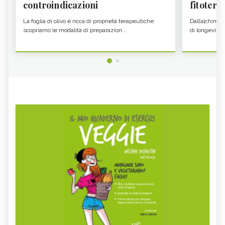
controindicazioni
fitoter...
La foglia di olivo è ricca di proprietà terapeutiche:
Dall’alchimia
scopriamo le modalità di preparazion...
di longevità 