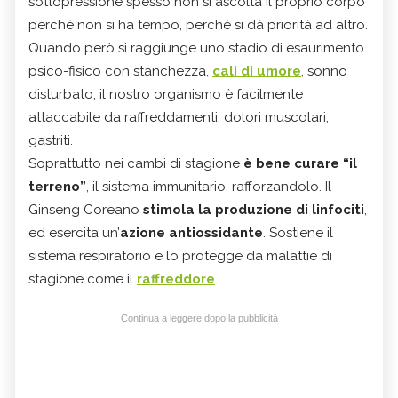
sottopressione spesso non si ascolta il proprio corpo
perché non si ha tempo, perché si dà priorità ad altro.
Quando però si raggiunge uno stadio di esaurimento
psico-fisico con stanchezza,
cali di umore
, sonno
disturbato, il nostro organismo è facilmente
attaccabile da raffreddamenti, dolori muscolari,
gastriti.
Soprattutto nei cambi di stagione
è bene curare “il
terreno”
, il sistema immunitario, rafforzandolo. Il
Ginseng Coreano
stimola la produzione di linfociti
,
ed esercita un’
azione antiossidante
. Sostiene il
sistema respiratorio e lo protegge da malattie di
stagione come il
raffreddore
.
Continua a leggere dopo la pubblicità