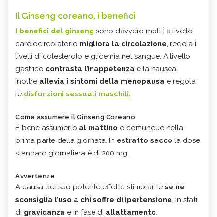
Il Ginseng coreano, i benefici
I benefici
del ginseng
sono davvero molti: a livello
cardiocircolatorio
migliora la circolazione
, regola i
livelli di colesterolo e glicemia nel sangue. A livello
gastrico
contrasta l’inappetenza
e la nausea.
Inoltre
allevia i sintomi della menopausa
e regola
le
disfunzioni sessuali maschili.
Come assumere il Ginseng Coreano
È bene assumerlo
al mattino
o comunque nella
prima parte della giornata. In
estratto secco
la dose
standard giornaliera è di 200 mg.
Avvertenze
A causa del suo potente effetto stimolante
se ne
sconsiglia l’uso a chi soffre di ipertensione
, in stati
di
gravidanza
e in fase di
allattamento
.