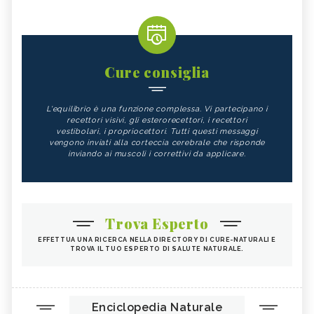
Cure consiglia
L'equilibrio è una funzione complessa. Vi partecipano i
recettori visivi, gli esterorecettori, i recettori
vestibolari, i propriocettori. Tutti questi messaggi
vengono inviati alla corteccia cerebrale che risponde
inviando ai muscoli i correttivi da applicare.
Trova Esperto
EFFETTUA UNA RICERCA NELLA DIRECTORY DI CURE-NATURALI E
TROVA IL TUO ESPERTO DI SALUTE NATURALE.
Enciclopedia Naturale