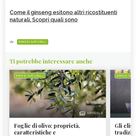
Come il ginseng esitono altri ricostituenti
naturali. Scopri quali sono
da:
RIMEDI NATURALI
Ti potrebbe interessare anche
RIMEDI NATURALI
RIMEDI NAT
ARTICOLO
Foglie di olivo: proprietà,
Gli elisi
caratteristiche e
tradizio