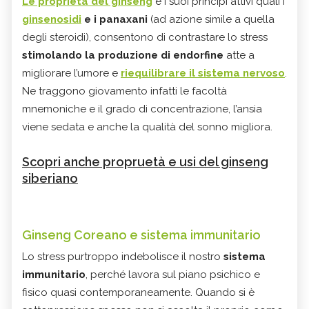
Le proprietà del ginseng
e i suoi principi attivi quali i
ginsenosidi
e i panaxani
(ad azione simile a quella
degli steroidi), consentono di contrastare lo stress
stimolando la produzione di endorfine
atte a
migliorare l’umore e
riequilibrare il sistema nervoso
.
Ne traggono giovamento infatti le facoltà
mnemoniche e il grado di concentrazione, l’ansia
viene sedata e anche la qualità del sonno migliora.
Scopri anche propruetà e usi del ginseng
siberiano
Ginseng Coreano e sistema immunitario
Lo stress purtroppo indebolisce il nostro
sistema
immunitario
, perché lavora sul piano psichico e
fisico quasi contemporaneamente. Quando si è