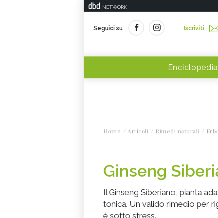
NETWORK
Seguici su
Iscriviti
Enciclopedia
Home
Articoli
Rimedi naturali
Erbo
Ginseng Siberia
Il Ginseng Siberiano, pianta a
tonica. Un valido rimedio per 
è sotto stress.