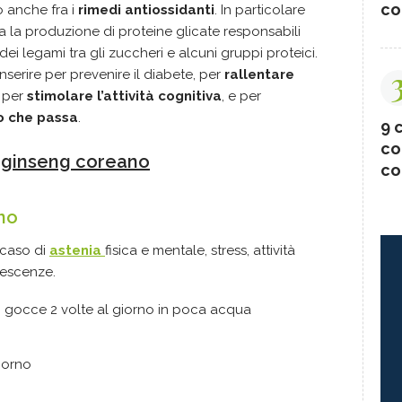
co
 anche fra i
rimedi antiossidanti
. In particolare
sca la produzione di proteine glicate responsabili
dei legami tra gli zuccheri e alcuni gruppi proteici.
serire per prevenire il diabete, per
rallentare
, per
stimolare l’attività cognitiva
, e per
o che passa
.
9 c
co
l ginseng coreano
co
no
 caso di
astenia
fisica e mentale, stress, attività
alescenze.
0 gocce 2 volte al giorno in poca acqua
iorno