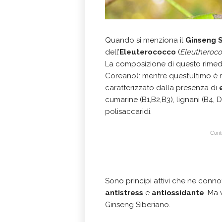
Quando si menziona il
Ginseng S
dell’
Eleuterococco
(
Eleutheroco
La composizione di questo rimed
Coreano): mentre quest’ultimo è r
caratterizzato dalla presenza di
cumarine (B1,B2,B3), lignani (B4, 
polisaccaridi.
Conti
Sono principi attivi che ne conno
antistress
e
antiossidante
. Ma 
Ginseng Siberiano.