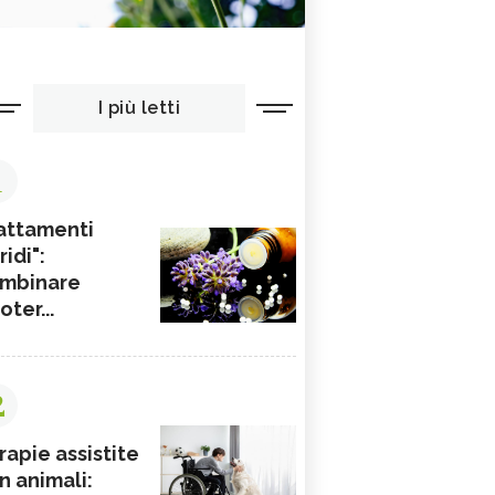
I più letti
1
attamenti
ridi":
mbinare
ioter...
2
rapie assistite
n animali: