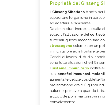
Proprietà del Ginseng S
Il
Ginseng Siberiano
è noto per 
supportare l’organismo in partico
ad adattarsi all’ambiente.
Da alcuni studi incrociati risulta
solleciti l’attivazione del
cortisol
surrenali: questo meccanismo con
stressogene
esterne con un pote
immunitario e ad affrontare le pe
Carichi di lavoro, di studio, condi
sono tutte situazioni che il Gins
Il
sistema immunitario
inoltre è
suoi
benefici immunostimolant
aumenta le cellule cosiddette Natu
proliferazione virale. È quindi ind
autunno-primavera quando il sist
aiuto. Utile poi in via curativa in c
convalescenze.