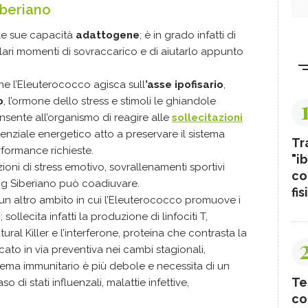
iberiano
le sue capacità
adattogene
; è in grado infatti di
lari momenti di sovraccarico e di aiutarlo appunto
 che l’Eleuterococco agisca sull
’asse ipofisario
,
o
, l’ormone dello stress e stimoli le ghiandole
sente all’organismo di reagire alle
sollecitazioni
nziale energetico atto a preservare il sistema
Tr
rformance richieste.
"ib
zioni di stress emotivo, sovrallenamenti sportivi
co
eng Siberiano può coadiuvare.
fis
 un altro ambito in cui l’Eleuterococco promuove i
i
; sollecita infatti la produzione di linfociti T,
ral Killer e l’interferone, proteina che contrasta la
icato in via preventiva nei cambi stagionali,
ema immunitario è più debole e necessita di un
Te
aso di stati influenzali, malattie infettive,
co