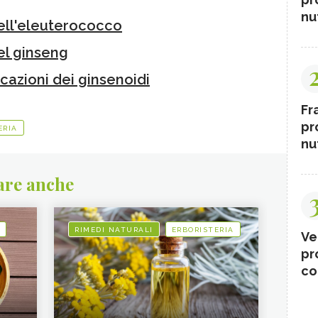
nut
dell'eleuterococco
el ginseng
cazioni dei ginsenoidi
Fr
pr
ERIA
nut
are anche
RIMEDI NATURALI
ERBORISTERIA
Ve
pr
co