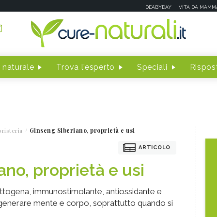
DEABYDAY
VITA DA MAMM
 naturale
Trova l'esperto
Speciali
Rispost
risteria
Ginseng Siberiano, proprietà e usi
ARTICOLO
no, proprietà e usi
dattogena, immunostimolante, antiossidante e
rigenerare mente e corpo, soprattutto quando si