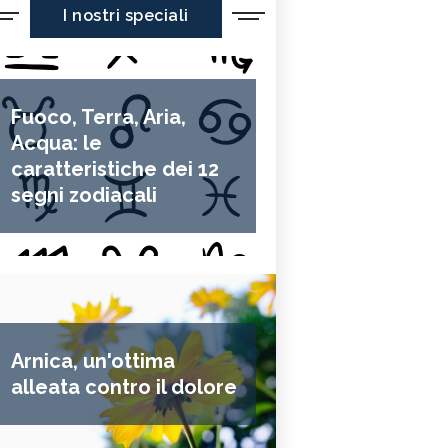
I nostri speciali
Fuoco, Terra, Aria,
Acqua: le
caratteristiche dei 12
segni zodiacali
Arnica, un'ottima
alleata contro il dolore