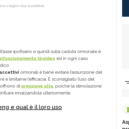
nua a leggere dopo la pubblicità
l’asse ipofisario e quindi sulla caduta ormonale è
lfunzionamento tiroideo
ed in ogni caso
dico.
accettivi
ormonali è bene evitare l’assunzione del
e limitarne l’efficacia. È sconsigliato l’uso del
soffrono di
pressione alta
, poiché la stimolazione
nfluire innalzandola ulteriormente.
eng e qual è il loro uso
As
pr