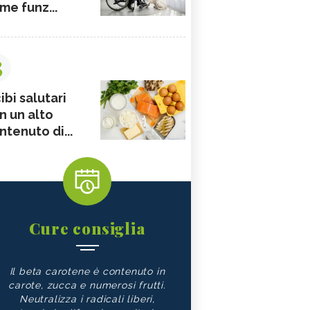
me funz...
3
ibi salutari
n un alto
ntenuto di...
Cure consiglia
Il beta carotene è contenuto in
carote, zucca e numerosi frutti.
Neutralizza i radicali liberi,