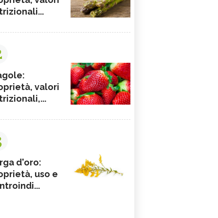
rizionali...
2
agole:
oprietà, valori
rizionali,...
3
rga d'oro:
oprietà, uso e
ntroindi...