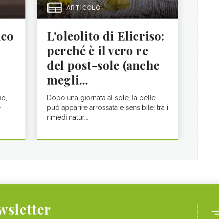
ARTICOLO
ico
L'oleolito di Elicriso:
perché è il vero re
del post-sole (anche
megli...
no,
Dopo una giornata al sole, la pelle
e
può apparire arrossata e sensibile: tra i
rimedi natur...
ewsletter