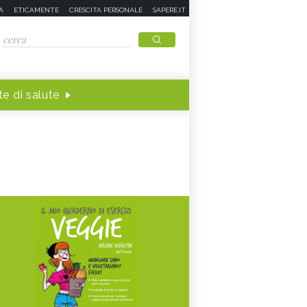
A
ETICAMENTE
CRESCITA PERSONALE
SAPERE.IT
e di salute