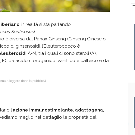
iberiano
in realtà si sta parlando
ccus Senticosus
).
io è diversa dal Panax Ginseng (Ginseng Cinese o
icco di ginsenosidi, l’Eleuterococco è
eleuterosidi
A-M, tra i quali ci sono steroli (A),
D, E), da acido clorogenico, vanillico e caffeico e da
nua a leggere dopo la pubblicità
tano l’
azione immunostimolante
,
adattogena
,
vediamo meglio nel dettaglio le proprietà del