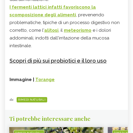
I fermenti lattici infatti favoriscono la
scomposizione degli alimenti
, prevenendo
problematiche, tipiche di un processo digestivo non
corretto, come l'
alitosi
, il
meteorismo
e i dolori
addominali, indotti dall'irritazione della mucosa
intestinale.
Scopri di più sui probiotici e il loro uso
Immagine |
Torange
da:
RIMEDI NATURALI
Ti potrebbe interessare anche
RIMEDI NATURALI
RIMEDI NAT