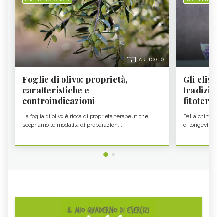
ARTICOLO
Foglie di olivo: proprietà,
Gli elisi
caratteristiche e
tradizio
controindicazioni
fitoter...
La foglia di olivo è ricca di proprietà terapeutiche:
Dall’alchimia
scopriamo le modalità di preparazion...
di longevità 