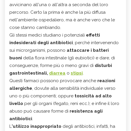
avvicinano all'una o all'altra a seconda del loro
percorso. Certo la prima è anche la più diffusa
nell'ambiente ospedaliero, ma è anche vero che le
cose stanno cambiando.
Gli stessi medici studiano i potenziali
effetti
indesiderati degli antibiotici
, perché intervenendo
sui microrganismi, possono
attaccare i batteri
buoni
della flora
intestinale (gli eubiotici) e dare, di
conseguenze, forme più o meno gravi di
disturbi
gastrointestinal
i,
diarrea
o
stipsi
.
Questi farmaci possono provocare anche
reazioni
allergiche
, dovute alla sensibilità individuale verso
uno o più componenti; oppure
tossicità ad alto
livel
lo
per gli organi (fegato, reni ecc.); e infine il loro
abuso può causare forme di
resistenza agli
antibiotici
.
L
'utilizzo inappropriato
degli antibiotici, infatti, ha