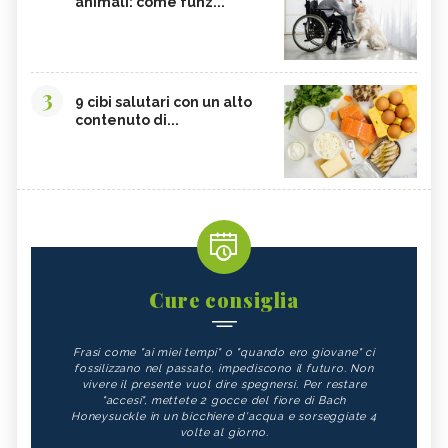
animali: come funz...
3
9 cibi salutari con un alto
contenuto di...
Cure consiglia
Frasi come "ai miei tempi" o "quando ero giovane" ci
fossilizzano nel passato, impediscono il futuro. Non
vivere il presente vuol dire spegnersi. Per restare
"accesi", mettete 2 gocce del fiore di Bach
Honeysuckle in un bicchiere d'acqua e sorseggiate 4
volte al giorno.