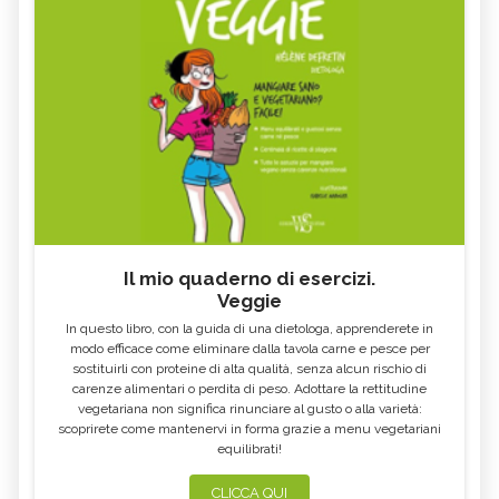
Il mio quaderno di esercizi.
Veggie
In questo libro, con la guida di una dietologa, apprenderete in
modo efficace come eliminare dalla tavola carne e pesce per
sostituirli con proteine di alta qualità, senza alcun rischio di
carenze alimentari o perdita di peso. Adottare la rettitudine
vegetariana non significa rinunciare al gusto o alla varietà:
scoprirete come mantenervi in forma grazie a menu vegetariani
equilibrati!
CLICCA QUI