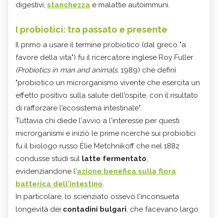
digestivi,
stanchezza
e malattie autoimmuni.
I probiotici: tra passato e presente
Il primo a usare il termine probiotico (dal greco "a
favore della vita") fu il ricercatore inglese Roy Fuller
(Probiotics in man and animals
, 1989) che definì
"probiotico un microrganismo vivente che esercita un
effetto positivo sulla salute dell'ospite, con il risultato
di rafforzare l'ecosistema intestinale".
Tuttavia chi diede l'avvio a l'interesse per questi
microrganismi e iniziò le prime ricerche sui probiotici
fu il biologo russo Élie Metchnikoff che nel 1882
condusse studi sul
latte fermentato
,
evidenziandone l'
azione benefica sulla flora
batterica dell'intestino
.
In particolare, lo scienziato ossevò l'inconsueta
longevità dei
contadini bulgari
, che facevano largo