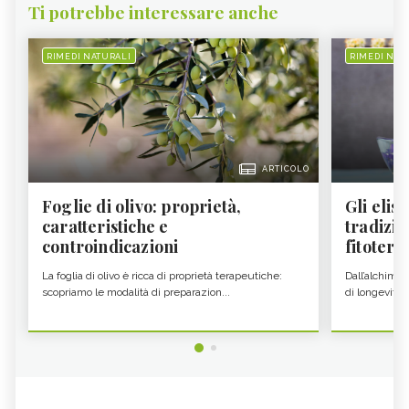
Ti potrebbe interessare anche
RIMEDI NATURALI
RIMEDI NAT
ARTICOLO
Foglie di olivo: proprietà,
Gli elisi
caratteristiche e
tradizio
controindicazioni
fitoter...
La foglia di olivo è ricca di proprietà terapeutiche:
Dall’alchimia
scopriamo le modalità di preparazion...
di longevità 