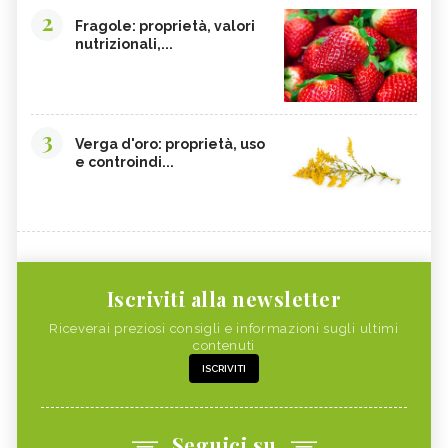
2
Fragole: proprietà, valori
nutrizionali,...
3
Verga d'oro: proprietà, uso
e controindi...
Iscriviti alla newsletter
Riceverai preziosi consigli e informazioni sugli ultimi
contenuti
ISCRIVITI
Seguici su