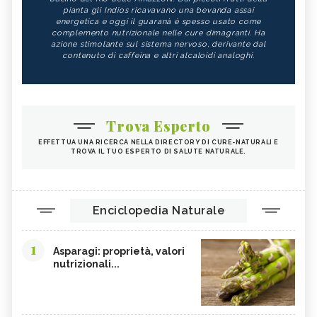
pianta gli Indios ricavavano una bevanda assai
energetica e oggi il guaranà è spesso usato come
complemento nutrizionale nelle cure dimagranti. Ha
azione stimolante sul sistema nervoso, derivante dal
contenuto di caffeina e altri alcaloidi analoghi.
Trova Esperto
EFFETTUA UNA RICERCA NELLA DIRECTORY DI CURE-NATURALI E
TROVA IL TUO ESPERTO DI SALUTE NATURALE.
Enciclopedia Naturale
1
Asparagi: proprietà, valori
nutrizionali...