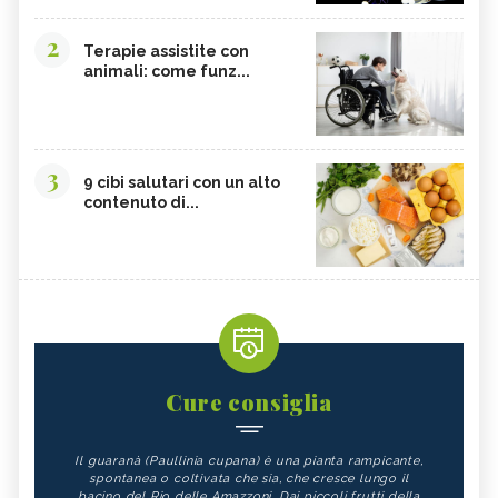
2
Terapie assistite con
animali: come funz...
3
9 cibi salutari con un alto
contenuto di...
Cure consiglia
Il guaranà (Paullinia cupana) è una pianta rampicante,
spontanea o coltivata che sia, che cresce lungo il
bacino del Rio delle Amazzoni. Dai piccoli frutti della