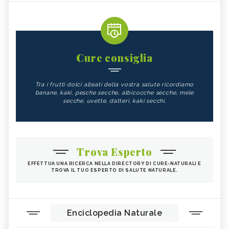
Cure consiglia
Tra i frutti dolci alleati della vostra salute ricordiamo
banane, kaki, pesche secche, albicocche secche, mele
secche, uvette, datteri, kaki secchi.
Trova Esperto
EFFETTUA UNA RICERCA NELLA DIRECTORY DI CURE-NATURALI E
TROVA IL TUO ESPERTO DI SALUTE NATURALE.
Enciclopedia Naturale