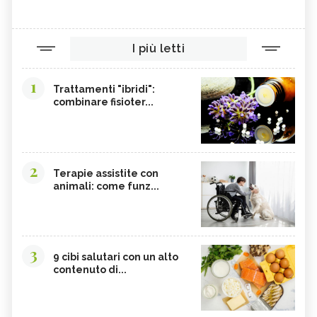
I più letti
1
Trattamenti "ibridi":
combinare fisioter...
2
Terapie assistite con
animali: come funz...
3
9 cibi salutari con un alto
contenuto di...