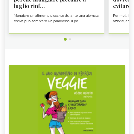
luglio rinf...
evitare i
Mangiare un alimento piccante durante una giornata
Per molti il c
estiva può sembrare un paradosso: il pe...
azione, ancor