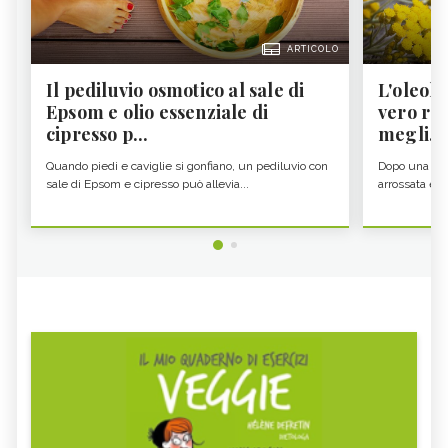
ARTICOLO
Il pediluvio osmotico al sale di
L'oleolit
Epsom e olio essenziale di
vero re 
cipresso p...
megli...
Quando piedi e caviglie si gonfiano, un pediluvio con
Dopo una gior
sale di Epsom e cipresso può allevia...
arrossata e se