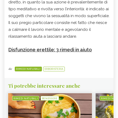
diretto, in quanto la sua azione è prevalentemente di
tipo meditativo e rivolta verso l’interiorità: è indicato ai
soggetti che vivono la sessualità in modo superficiale.
Il suo pregio particolare consiste nel fatto che riesce
a calmare il lavorio mentale e agevolando il
rilassamento aiuta a lasciarsi andare.
Disfunzione erettile: 3 rimedi in aiuto
da:
RIMEDI NATURALI
ERBORISTERIA
Ti potrebbe interessare anche
RIMEDI NATURALI
BENESSERE
RIMEDI NAT