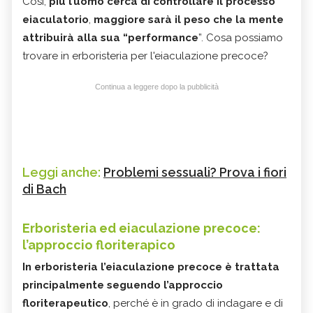
Così,
più l’uomo cerca di controllare il processo
eiaculatorio
,
maggiore sarà il peso che la mente
attribuirà alla sua “performance
”. Cosa possiamo
trovare in erboristeria per l'eiaculazione precoce?
Continua a leggere dopo la pubblicità
Leggi anche:
Problemi sessuali? Prova i fiori
di Bach
Erboristeria ed eiaculazione precoce:
l’approccio floriterapico
In erboristeria l’eiaculazione precoce è trattata
principalmente seguendo l’approccio
floriterapeutico
, perché è in grado di indagare e di