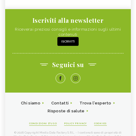
Iscriviti alla newsletter
Riceverai preziosi consigli e informazioni sugli ultimi
contenuti
ISCRIVITI
Seguici su
Chi siamo
Contatti
Trova l'esperto
Risposte di salute
CONDIZIONI D'USO
POLICY PRIVACY
COOKIES
© 2026 Copyright Media Data Factory S.R.L. - I contenuti sono di proprietà di