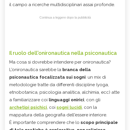
il campo a ricerche multidisciplinari assai profonde.
Continua a leggere dopo la pubblicità
Il ruolo dell'onironautica nella psiconautica
Ma cosa si dovrebbe intendere per onironautica?
L'onironautica sarebbe la
branca della
psiconautica focalizzata sui sogni
: un mix di
metodologie tratte da differenti discipline (yoga,
etnobotanica, psicologia analitica, alchimia, ecc) atte
a familiarizzare coi
linguaggi onirici
, con gli
archetipi psichici
, coi
sogni lucidi
, con la
mappatura della geografia dell'essere interiore.
È importante comprendere che lo
scopo principale
di tale pratiche è esplorativo, non religioso,