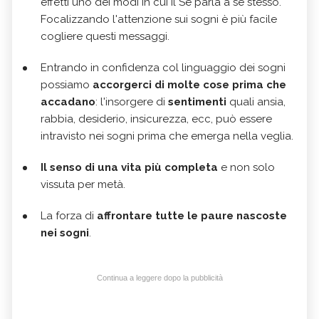
effetti uno dei modi in cui il Sé parla a se stesso.
Focalizzando l'attenzione sui sogni è più facile
cogliere questi messaggi.
Entrando in confidenza col linguaggio dei sogni
possiamo
accorgerci di molte cose prima che
accadano
: l'insorgere di
sentimenti
quali ansia,
rabbia, desiderio, insicurezza, ecc, può essere
intravisto nei sogni prima che emerga nella veglia.
Il senso di una vita più completa
e non solo
vissuta per metà.
La forza di
affrontare tutte le paure nascoste
nei sogni
.
Continua a leggere dopo la pubblicità