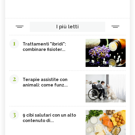
I più letti
1
Trattamenti "ibridi":
combinare fisioter...
2
Terapie assistite con
animali: come funz...
3
9 cibi salutari con un alto
contenuto di...