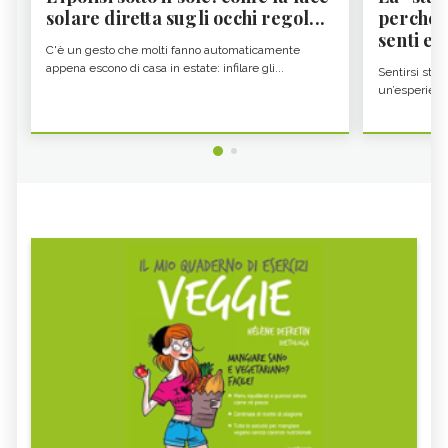
solare diretta sugli occhi regol...
perché i
senti es.
C'è un gesto che molti fanno automaticamente
appena escono di casa in estate: infilare gli...
Sentirsi stan
un’esperienz