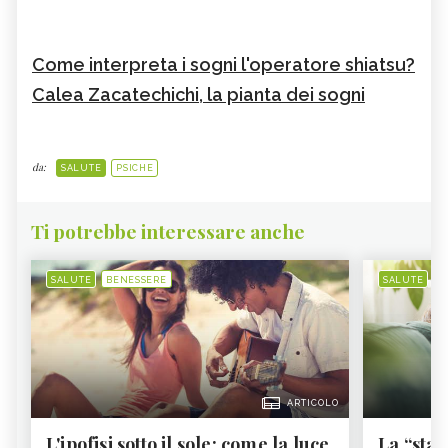
Come interpreta i sogni l'operatore shiatsu?
Calea Zacatechichi, la pianta dei sogni
da:
SALUTE
PSICHE
Ti potrebbe interessare anche
SALUTE
BENESSERE
SALUTE
B
ARTICOLO
L'ipofisi sotto il sole: come la luce
La “sta