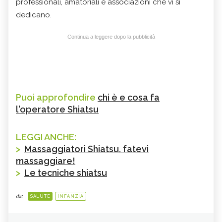
professionali, amatoriali e associazioni che vi si
dedicano.
Continua a leggere dopo la pubblicità
Puoi approfondire
chi è e cosa fa
l'operatore Shiatsu
LEGGI ANCHE:
>
Massaggiatori Shiatsu, fatevi
massaggiare!
>
Le tecniche shiatsu
da:
SALUTE
INFANZIA