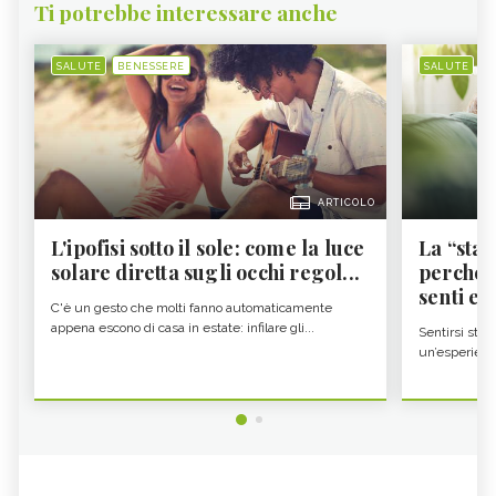
Ti potrebbe interessare anche
SALUTE
BENESSERE
SALUTE
B
ARTICOLO
L'ipofisi sotto il sole: come la luce
La “sta
solare diretta sugli occhi regol...
perché i
senti es.
C'è un gesto che molti fanno automaticamente
appena escono di casa in estate: infilare gli...
Sentirsi stan
un’esperienz