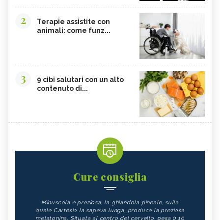
2
Terapie assistite con
animali: come funz...
3
9 cibi salutari con un alto
contenuto di...
Cure consiglia
Minuscola e preziosa, la ghiandola pineale, sulla
quale Cartesio la sapeva lunga, produce la preziosa
melatonina. Situata al centro del cervello, pesa 0,10