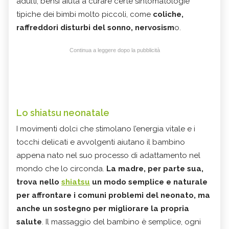
adulti, bensì aiuta a curare certe sintomatologie
tipiche dei bimbi molto piccoli, come
coliche,
raffreddori disturbi del sonno, nervosism
o.
Continua a leggere dopo la pubblicità
Lo shiatsu neonatale
I movimenti dolci che stimolano l’energia vitale e i
tocchi delicati e avvolgenti aiutano il bambino
appena nato nel suo processo di adattamento nel
mondo che lo circonda.
La madre, per parte sua,
trova nello
shiatsu
un modo semplice e naturale
per affrontare i comuni problemi del neonato, ma
anche un sostegno per migliorare la propria
salute
. Il massaggio del bambino è semplice, ogni