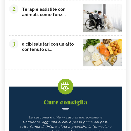
2
Terapie assistite con
animali: come funz...
3
9 cibi salutari con un alto
contenuto di...
Cure consiglia
La curcuma è utile in caso di meteorismo e
flatulenze. Aggiunta ai cibi o presa prima dei pasti
sotto forma di tintura, aiuta a prevenire la formazione