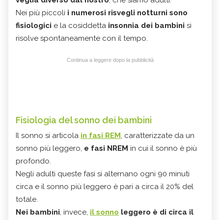
veglia diverso dal nostro
, che siamo adulti.
Nei più piccoli
i numerosi risvegli notturni sono
fisiologici
e la cosiddetta
insonnia dei bambini
si
risolve spontaneamente con il tempo.
Continua a leggere dopo la pubblicità
Fisiologia del sonno dei bambini
Il sonno si articola
in fasi REM
, caratterizzate da un
sonno più leggero,
e fasi NREM
in cui il sonno è più
profondo.
Negli adulti queste fasi si alternano ogni 90 minuti
circa e il sonno più leggero è pari a circa il 20% del
totale.
Nei bambini
, invece,
il sonno
leggero è di circa il