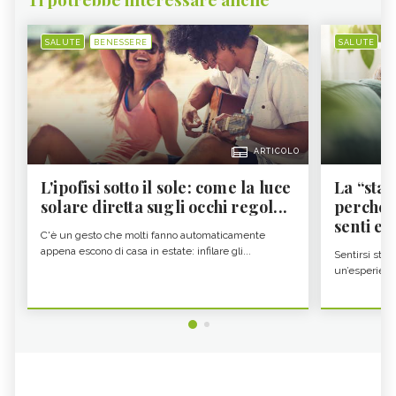
SALUTE
BENESSERE
SALUTE
B
ARTICOLO
L'ipofisi sotto il sole: come la luce
La “sta
solare diretta sugli occhi regol...
perché i
senti es.
C'è un gesto che molti fanno automaticamente
appena escono di casa in estate: infilare gli...
Sentirsi stan
un’esperienz