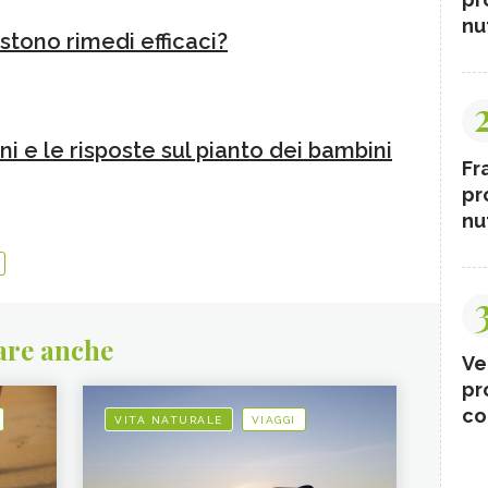
nut
istono rimedi efficaci?
e le risposte sul pianto dei bambini
Fr
pr
nut
are anche
Ve
pr
co
VITA NATURALE
VIAGGI