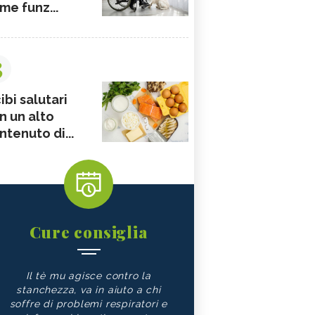
me funz...
3
ibi salutari
n un alto
ntenuto di...
Cure consiglia
Il tè mu agisce contro la
stanchezza, va in aiuto a chi
soffre di problemi respiratori e