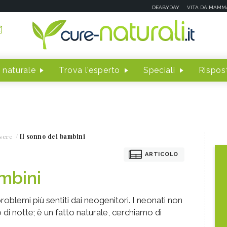
DEABYDAY
VITA DA MAMM
 naturale
Trova l'esperto
Speciali
Rispost
sere
Il sonno dei bambini
ARTICOLO
ambini
roblemi più sentiti dai neogenitori. I neonati non
i notte; è un fatto naturale, cerchiamo di