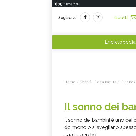
NETWORK
Seguici su
Iscriviti
Enciclopedia
Home
Articoli
Vita naturale
Benes
Il sonno dei b
Il sonno dei bambini è uno dei p
dormono o si svegliano spesso d
capire perché.