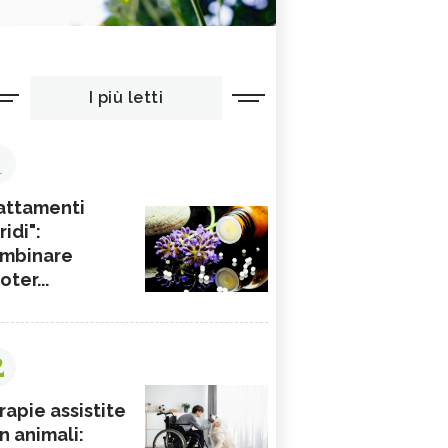
I più letti
1
attamenti
ridi":
mbinare
ioter...
2
rapie assistite
n animali: