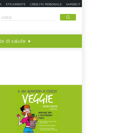
A
ETICAMENTE
CRESCITA PERSONALE
SAPERE.IT
e di salute