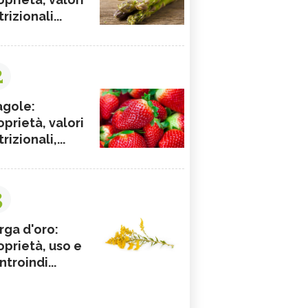
rizionali...
2
agole:
oprietà, valori
rizionali,...
3
rga d'oro:
oprietà, uso e
ntroindi...