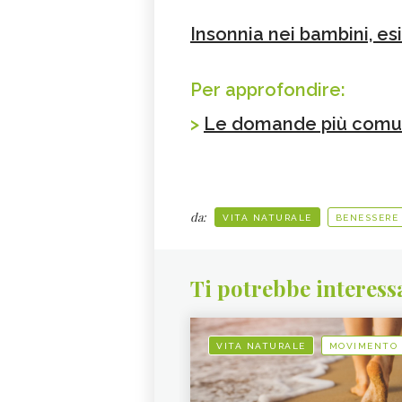
Insonnia nei bambini, es
Per approfondire:
>
Le domande più comuni 
da:
VITA NATURALE
BENESSERE
Ti potrebbe interess
VITA NATURALE
MOVIMENTO