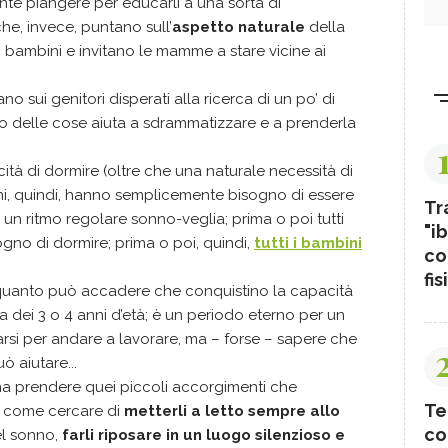
nte piangere per educarli a una sorta di
he, invece, puntano sull’
aspetto naturale
della
 bambini e invitano le mamme a stare vicine ai
ano sui genitori disperati alla ricerca di un po’ di
nico delle cose aiuta a sdrammatizzare e a prenderla
tà di dormire (oltre che una naturale necessità di
bini, quindi, hanno semplicemente bisogno di essere
Tr
un ritmo regolare sonno-veglia; prima o poi tutti
"ib
gno di dormire; prima o poi, quindi,
tutti i bambini
co
fis
in quanto può accadere che conquistino la capacità
a dei 3 o 4 anni d’età; è un periodo eterno per un
rsi per andare a lavorare, ma – forse – sapere che
 aiutare...
na prendere quei piccoli accorgimenti che
Te
, come cercare di
metterli a letto sempre allo
co
el sonno,
farli riposare in un luogo silenzioso e