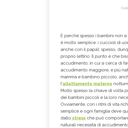
Conti
E perché spesso i bambini non si
è molto semplice: i cuccioli di
anche con il papà); spesso, dunqu
proprio lettino. Il punto è che b
accudimento, in cui si cerca di 
accudimento maggiore, e più natura
mamma e bambino piccolo, anche 
l'
allattamento materno
notturn
Molto spesso la chiave di volta p
dei bambini piccoli e la loro nec
Ovviamente, con i ritmi di vita rich
semplice e ogni famiglia deve qui
dallo
stress
che può comportare l
naturali necessità di accudimento