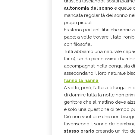
drastica lasciandoli sostanzialme
autonomia del sonno
e quelle c
mancata regolarità del sonno nei
propri piccoli.
Esistono poi tanti libri che ironizz
pace; a volte trovare il lato iro
con filosofia…
Tutti abbiamo una naturale capaci
farlo), sin da piccolissimi; i bam
accompagnati nella conquista di 
assecondano il loro naturale biso
fanno la nanna
.
A volte, però, l’attesa è lunga, 
di dormire tutta la notte non prim
genitore che al mattino deve alza
è solo una questione di tempo può
Ciò non vuol dire che non bisog
favoriscono il sonno dei bambini
stesso orario
creando un rito d