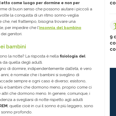
co
l
etto come luogo per dormine e non per
orme di buon senso che possono aiutare i piccoli a
 volte la conquista di un ritmo sonno-veglia
 che, nel frattempo, bisogna trovare una
e, per impedire che l'
insonnia del bambino
dei genitori.
9 c
co
dei bambini
co
ono la notte? La risposta è nella
fisiologia del
 da quella degli adulti.
gno di dormire, indipendentemente dall’età, è vero
anni, è normale che i bambini si sveglino di
accade sempre e ogni caso è diverso; esistono,
 più e bambini che dormono meno, proprio come ci
e altri che dormono meno. In genere, comunque, i
za a svegliarsi di notte rispetto agli adulti
 REM
, quelle cioè in cui il sonno è più leggero, sono
di sonno profondo.