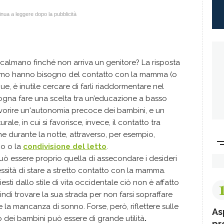
nua a leggere dopo la pubblicità
 calmano finché non arriva un genitore? La risposta
 uomo hanno bisogno del contatto con la mamma (o
e, è inutile cercare di farli riaddormentare nel
isogna fare una scelta tra un’educazione a basso
favorire un'autonomia precoce dei bambini, e un
le, in cui si favorisce, invece, il contatto tra
durante la notte, attraverso, per esempio,
o o la
condivisione del letto
.
uò essere proprio quella di assecondare i desideri
essità di stare a stretto contatto con la mamma.
iesti dallo stile di vita occidentale ciò non è affatto
ndi trovare la sua strada per non farsi sopraffare
a mancanza di sonno. Forse, però, riflettere sulle
As
 dei bambini può essere di grande utilità
.
pr