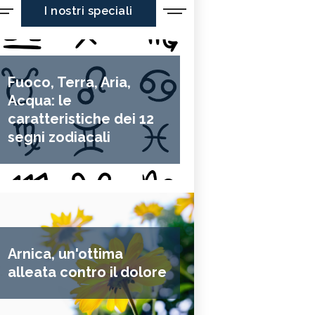
I nostri speciali
Fuoco, Terra, Aria,
Acqua: le
caratteristiche dei 12
segni zodiacali
Arnica, un'ottima
alleata contro il dolore