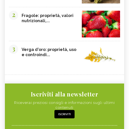
2
Fragole: proprietà, valori
nutrizionali,...
3
Verga d'oro: proprietà, uso
e controindi...
Iscriviti alla newsletter
Riceverai preziosi consigli e informazioni sugli ultimi
contenuti
ISCRIVITI