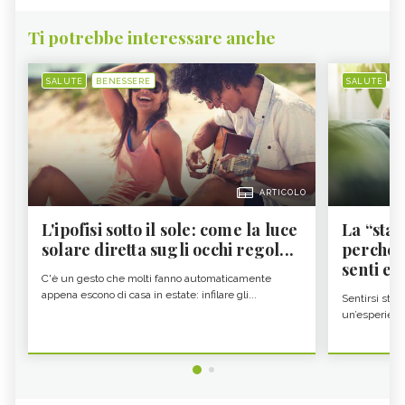
Ti potrebbe interessare anche
SALUTE
BENESSERE
SALUTE
B
ARTICOLO
L'ipofisi sotto il sole: come la luce
La “sta
solare diretta sugli occhi regol...
perché i
senti es.
C'è un gesto che molti fanno automaticamente
appena escono di casa in estate: infilare gli...
Sentirsi stan
un’esperienz