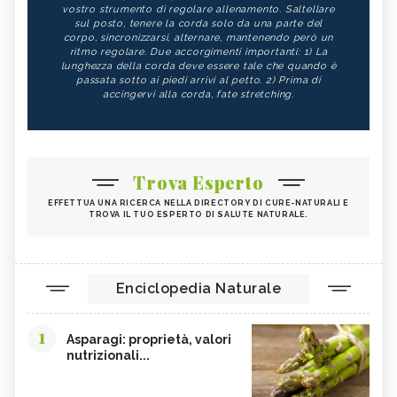
vostro strumento di regolare allenamento. Saltellare
sul posto, tenere la corda solo da una parte del
corpo, sincronizzarsi, alternare, mantenendo però un
ritmo regolare. Due accorgimenti importanti: 1) La
lunghezza della corda deve essere tale che quando è
passata sotto ai piedi arrivi al petto. 2) Prima di
accingervi alla corda, fate stretching.
Trova Esperto
EFFETTUA UNA RICERCA NELLA DIRECTORY DI CURE-NATURALI E
TROVA IL TUO ESPERTO DI SALUTE NATURALE.
Enciclopedia Naturale
1
Asparagi: proprietà, valori
nutrizionali...