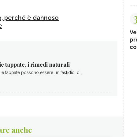
o, perché è dannoso
e
Ve
pr
co
e tappate, i rimedi naturali
e tappate possono essere un fastidio, di...
are anche