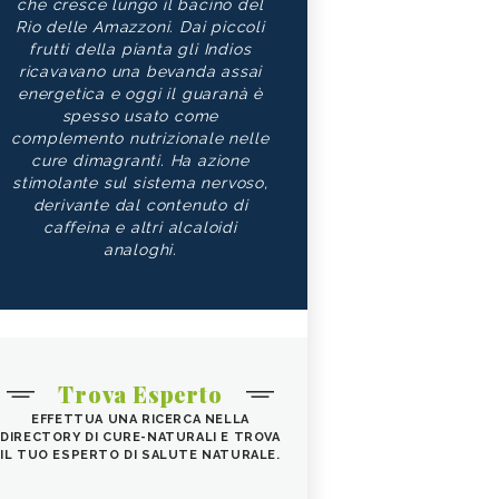
che cresce lungo il bacino del
Rio delle Amazzoni. Dai piccoli
frutti della pianta gli Indios
ricavavano una bevanda assai
energetica e oggi il guaranà è
spesso usato come
complemento nutrizionale nelle
cure dimagranti. Ha azione
stimolante sul sistema nervoso,
derivante dal contenuto di
caffeina e altri alcaloidi
analoghi.
Trova Esperto
EFFETTUA UNA RICERCA NELLA
DIRECTORY DI CURE-NATURALI E TROVA
IL TUO ESPERTO DI SALUTE NATURALE.