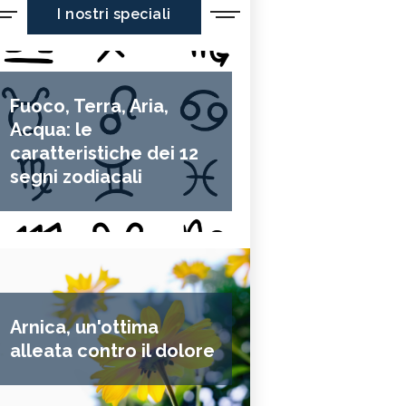
I nostri speciali
Fuoco, Terra, Aria,
Acqua: le
caratteristiche dei 12
segni zodiacali
Arnica, un'ottima
alleata contro il dolore