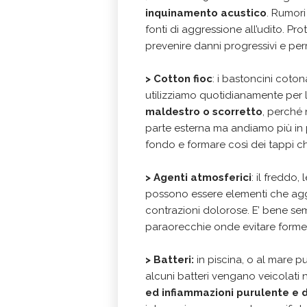
inquinamento acustico
. Rumori
fonti di aggressione all’udito. Pro
prevenire danni progressivi e per
>
Cotton fioc
: i bastoncini coton
utilizziamo quotidianamente per 
maldestro o scorretto
, perché 
parte esterna ma andiamo più in p
fondo e formare così dei tappi c
>
Agenti atmosferici
: il freddo,
possono essere elementi che agg
contrazioni dolorose. E’ bene se
paraorecchie onde evitare forme 
>
Batteri:
in piscina, o al mare 
alcuni batteri vengano veicolati
ed infiammazioni purulente e 