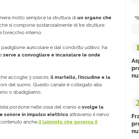
niera molto semplice la struttura di
un organo che
che si compone sostanzialmente di tre strutture:
 l’orecchio interno.
l padiglione auricolare e dal condotto uditivo, ha
he
serve a convogliare e incanalare le onde
As
pr
nut
che accoglie 3 ossicini,
il martello, l’incudine e la
zioni del suono. Questo canale è collegato alla
iamo o sbadigliamo.
esta porzione nelle ossa del cranio e
svolge la
e sonore in impulso elettrico
attraverso il nervo
Fr
è contenuto anche
il labirinto che governa il
pr
nut