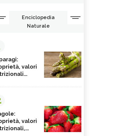
Enciclopedia
Naturale
1
paragi:
oprietà, valori
rizionali...
2
agole:
oprietà, valori
rizionali,...