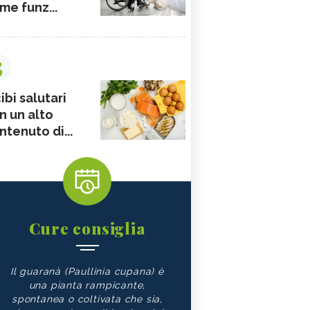
me funz...
3
ibi salutari
n un alto
ntenuto di...
Cure consiglia
Il guaranà (Paullinia cupana) è
una pianta rampicante,
spontanea o coltivata che sia,