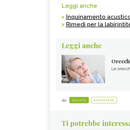
Leggi anche
>
Inquinamento acustic
>
Rimedi per la labirintit
Leggi anche
Orecchi
Le orecchi
da:
SALUTE
BENESSERE
Ti potrebbe interess