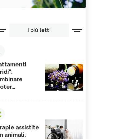
I più letti
1
attamenti
ridi":
mbinare
ioter...
2
rapie assistite
n animali: