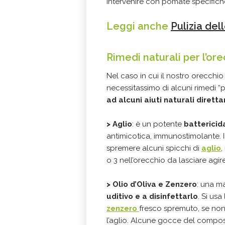
intervenire con pomate specifiche 
Leggi anche
Pulizia del
Rimedi naturali per l’or
Nel caso in cui il nostro orecchi
necessitassimo di alcuni rimedi 
ad alcuni aiuti naturali dirett
>
Aglio
: è un potente
battericid
antimicotica, immunostimolante. I
spremere alcuni spicchi di
aglio
,
o 3 nell’orecchio da lasciare agir
>
Olio d’Oliva e Zenzero
: una m
uditivo e a disinfettarlo
. Si usa
zenzero
fresco spremuto, se non
l’aglio. Alcune gocce del compo