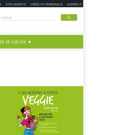
A
ETICAMENTE
CRESCITA PERSONALE
SAPERE.IT
e di salute