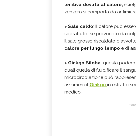
lenitiva dovuta al calore,
sciolg
zenzero si comporta da antimicrob
>
Sale caldo
: Il calore può esser
soprattutto se provocato da colpi
Il sale grosso riscaldato e avvol
calore per lungo tempo
e di as
>
Ginkgo Biloba
: questa poderos
quali quella di fluidificare il san
microcircolazione può rappresent
assumere il
Ginkgo
in estratto s
medico.
Conti