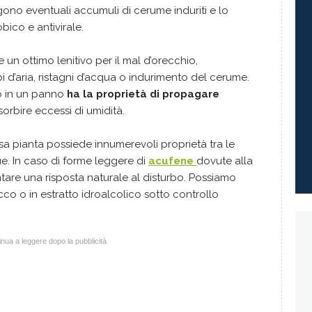
ono eventuali accumuli di cerume induriti e lo
ico e antivirale.
e un ottimo lenitivo per il mal d’orecchio,
 d’aria, ristagni d’acqua o indurimento del cerume.
to in un panno
ha la proprietà di propagare
sorbire eccessi di umidità.
a pianta possiede innumerevoli proprietà tra le
gue. In caso di forme leggere di
acufene
dovute alla
are una risposta naturale al disturbo. Possiamo
ecco o in estratto idroalcolico sotto controllo
nua a leggere dopo la pubblicità