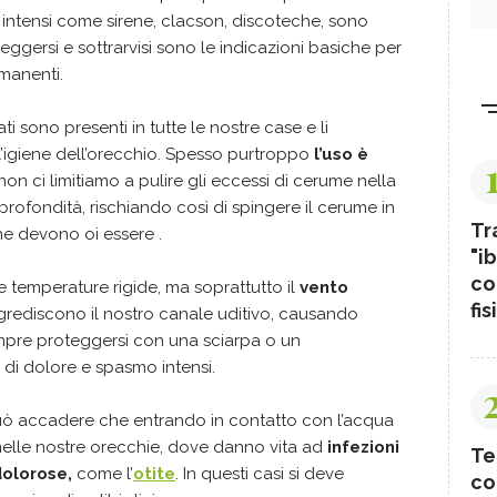
 intensi come sirene, clacson, discoteche, sono
teggersi e sottrarvisi sono le indicazioni basiche per
manenti.
ati sono presenti in tutte le nostre case e li
l’igiene dell’orecchio. Spesso purtroppo
l’uso è
non ci limitiamo a pulire gli eccessi di cerume nella
rofondità, rischiando così di spingere il cerume in
Tr
he devono oi essere .
"ib
co
 le temperature rigide, ma soprattutto il
vento
fis
rediscono il nostro canale uditivo, causando
mpre proteggersi con una sciarpa o un
di dolore e spasmo intensi.
può accadere che entrando in contatto con l’acqua
 nelle nostre orecchie, dove danno vita ad
infezioni
Te
dolorose,
come l’
otite
. In questi casi si deve
co