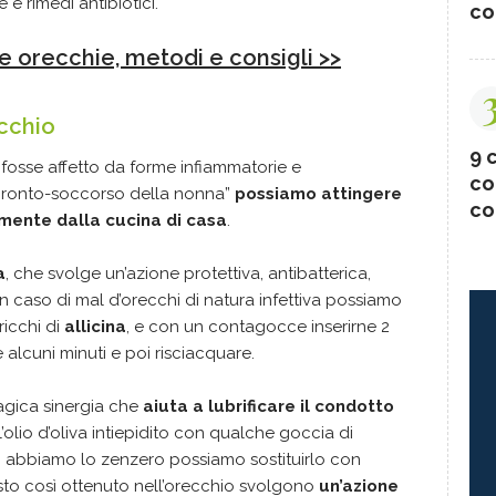
e rimedi antibiotici.
co
le orecchie, metodi e consigli >>
ecchio
9 c
o fosse affetto da forme infiammatorie e
co
“pronto-soccorso della nonna”
possiamo attingere
co
amente dalla cucina di casa
.
a
, che svolge un’azione protettiva, antibatterica,
n caso di mal d’orecchi di natura infettiva possiamo
 ricchi di
allicina
, e con un contagocce inserirne 2
e alcuni minuti e poi risciacquare.
agica sinergia che
aiuta a lubrificare il condotto
 l’olio d’oliva intiepidito con qualche goccia di
 abbiamo lo zenzero possiamo sostituirlo con
sto così ottenuto nell’orecchio svolgono
un’azione