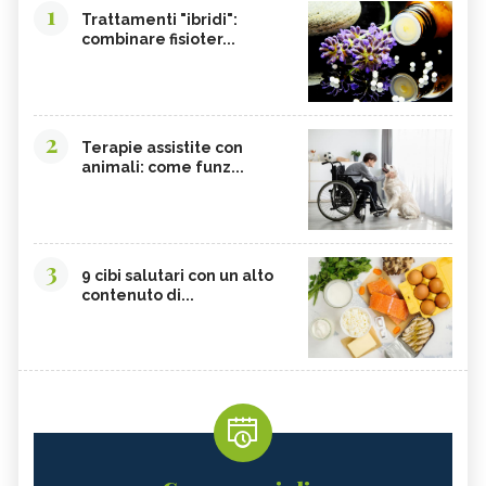
1
Trattamenti "ibridi":
combinare fisioter...
2
Terapie assistite con
animali: come funz...
3
9 cibi salutari con un alto
contenuto di...