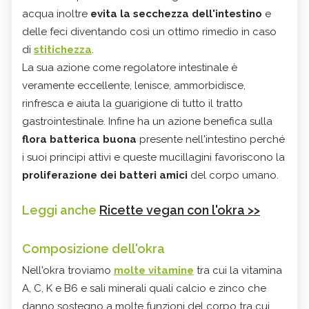
acqua inoltre
evita la secchezza dell'intestino
e
delle feci diventando così un ottimo rimedio in caso
di
stitichezza
.
La sua azione come regolatore intestinale è
veramente eccellente, lenisce, ammorbidisce,
rinfresca e aiuta la guarigione di tutto il tratto
gastrointestinale. Infine ha un azione benefica sulla
flora batterica
buona
presente nell'intestino perché
i suoi principi attivi e queste mucillagini favoriscono la
proliferazione dei batteri amici
del corpo umano.
Leggi anche
Ricette vegan con l'okra >>
Composizione dell'okra
Nell'okra troviamo
molte vitamine
tra cui la vitamina
A, C, K e B6 e sali minerali quali calcio e zinco che
danno sostegno a molte funzioni del corpo tra cui