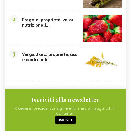
2
Fragole: proprietà, valori
nutrizionali,...
3
Verga d'oro: proprietà, uso
e controindi...
Iscriviti alla newsletter
Riceverai preziosi consigli e informazioni sugli ultimi
contenuti
ISCRIVITI