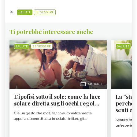
da:
SALUTE
BENESSERE
Ti potrebbe interessare anche
SALUTE
BENESSERE
SALUTE
B
ARTICOLO
L'ipofisi sotto il sole: come la luce
La “sta
solare diretta sugli occhi regol...
perché i
senti es.
C'è un gesto che molti fanno automaticamente
appena escono di casa in estate: infilare gli...
Sentirsi stan
un’esperienz