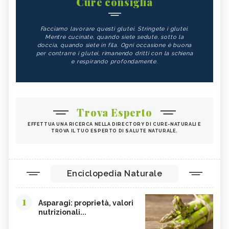
Cure consiglia
Facciamo lavorare questi glutei. Stringete i glutei.
Mentre cucinate, quando siete sedute, sotto la
doccia, quando siete in fila. Ogni occasione è buona
per contrarre i glutei, rimanendo dritti con la schiena
e respirando profondamente.
Trova Esperto
EFFETTUA UNA RICERCA NELLA DIRECTORY DI CURE-NATURALI E
TROVA IL TUO ESPERTO DI SALUTE NATURALE.
Enciclopedia Naturale
1
Asparagi: proprietà, valori
nutrizionali...