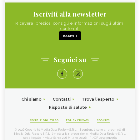
Iscriviti alla newsletter
Riceverai preziosi consigli e informazioni sugli ultimi
contenuti
ISCRIVITI
Seguici su
Chi siamo
Contatti
Trova l'esperto
Risposte di salute
CONDIZIONI D'USO
POLICY PRIVACY
COOKIES
© 2026 Copyright Media Data Factory S.R.L. - I contenuti sono di proprietà di
Media Data Factory S.R.L, è vietata la riproduzione. Media Data Factory S.R.L.
sede legale in viale Sarca 226 Milano 20126 - PI/CF 09595010969