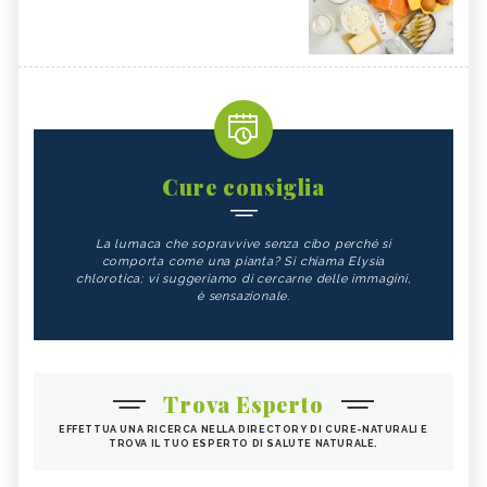
Cure consiglia
La lumaca che sopravvive senza cibo perché si
comporta come una pianta? Si chiama Elysia
chlorotica; vi suggeriamo di cercarne delle immagini,
è sensazionale.
Trova Esperto
EFFETTUA UNA RICERCA NELLA DIRECTORY DI CURE-NATURALI E
TROVA IL TUO ESPERTO DI SALUTE NATURALE.