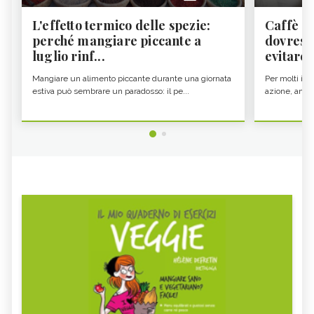
L'effetto termico delle spezie:
Caffè a
perché mangiare piccante a
dovresti
luglio rinf...
evitare i
Mangiare un alimento piccante durante una giornata
Per molti il c
estiva può sembrare un paradosso: il pe...
azione, ancor