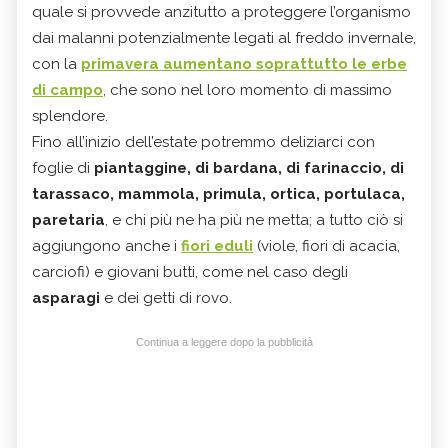
quale si provvede anzitutto a proteggere l’organismo
dai malanni potenzialmente legati al freddo invernale,
con la
primavera aumentano soprattutto le erbe
di campo
, che sono nel loro momento di massimo
splendore.
Fino all’inizio dell’estate potremmo deliziarci con
foglie di
piantaggine, di bardana, di farinaccio, di
tarassaco, mammola, primula, ortica, portulaca,
paretaria
, e chi più ne ha più ne metta; a tutto ciò si
aggiungono anche i
fiori eduli
(viole, fiori di acacia,
carciofi) e giovani butti, come nel caso degli
asparagi
e dei getti di rovo.
Continua a leggere dopo la pubblicità