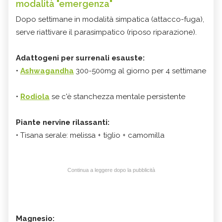
modalità "emergenza"
Dopo settimane in modalità simpatica (attacco-fuga),
serve riattivare il parasimpatico (riposo riparazione).
Adattogeni per surrenali esauste:
•
Ashwagandha
300-500mg al giorno per 4 settimane
•
Rodiola
se c'è stanchezza mentale persistente
Piante nervine rilassanti:
• Tisana serale: melissa + tiglio + camomilla
Continua a leggere dopo la pubblicità
Magnesio: