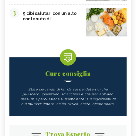
3
9 cibi salutari con un alto
contenuto di...
Cure consiglia
State cercando di far da voi dei detersivi che
puliscano, igienizzino, smacchino e che non abbiano
nessuna ripercussione sull'ambiente? Gli ingredienti di
cui munirvi: limone, acido citrico, aceto, bicarbonato.
Trova Esperto