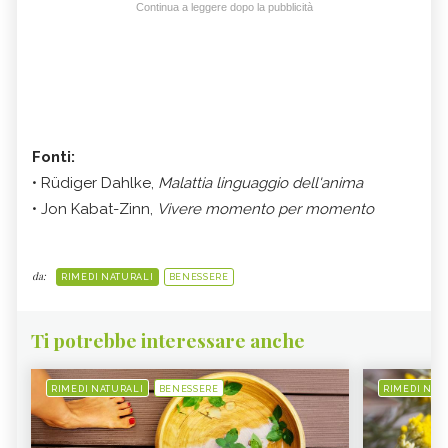
Continua a leggere dopo la pubblicità
Fonti:
• Rüdiger Dahlke,
Malattia linguaggio dell'anima
• Jon Kabat-Zinn,
Vivere momento per momento
da:
RIMEDI NATURALI
BENESSERE
Ti potrebbe interessare anche
RIMEDI NATURALI
BENESSERE
RIMEDI NAT