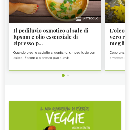
ARTICOLO
Il pediluvio osmotico al sale di
L'oleolit
Epsom e olio essenziale di
vero re 
cipresso p...
megli...
Quando piedi e caviglie si gonfiano, un pediluvio con
Dopo una gior
sale di Epsom e cipresso può allevia...
arrossata e se