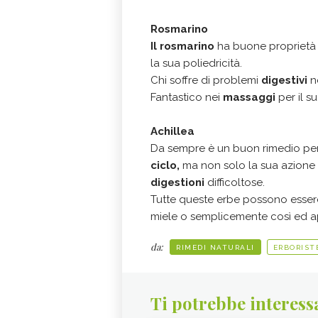
Rosmarino
Il rosmarino
ha buone proprietà 
la sua poliedricità.
Chi soffre di problemi
digestivi
ne
Fantastico nei
massaggi
per il s
Achillea
Da sempre è un buon rimedio per 
ciclo,
ma non solo la sua azione si
digestioni
difficoltose.
Tutte queste erbe possono essere
miele o semplicemente così ed ap
da:
RIMEDI NATURALI
ERBORIST
Ti potrebbe interess