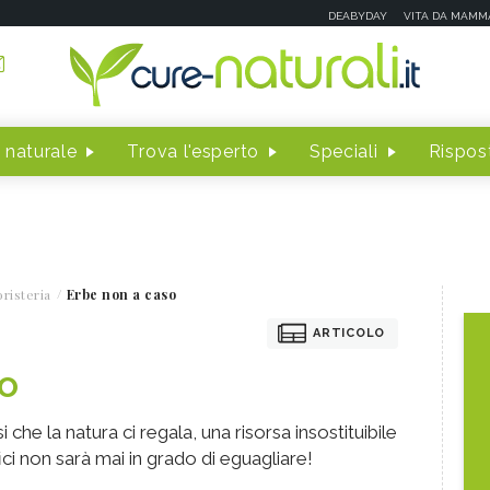
DEABYDAY
VITA DA MAMM
 naturale
Trova l'esperto
Speciali
Rispost
risteria
Erbe non a caso
ARTICOLO
so
che la natura ci regala, una risorsa insostituibile
ici non sarà mai in grado di eguagliare!