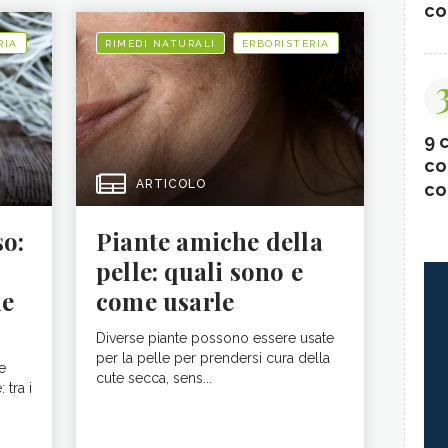
co
RIA
RIMEDI NATURALI
ERBORISTERIA
9 c
co
ARTICOLO
co
so:
Piante amiche della
pelle: quali sono e
he
come usarle
Diverse piante possono essere usate
per la pelle per prendersi cura della
e
cute secca, sens...
 tra i