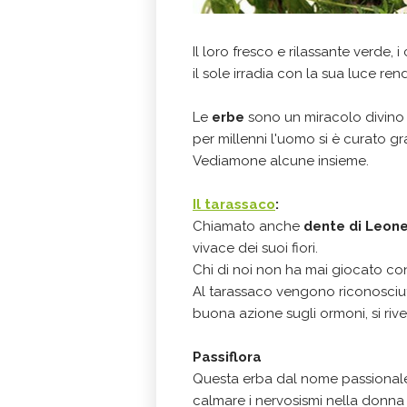
Il loro fresco e rilassante verde, i 
il sole irradia con la sua luce ren
Le
erbe
sono un miracolo divino
per millenni l'uomo si è curato gra
Vediamone alcune insieme.
Il tarassaco
:
Chiamato anche
dente di Leon
vivace dei suoi fiori.
Chi di noi non ha mai giocato con i
Al tarassaco vengono riconosciut
buona azione sugli ormoni, si ri
Passiflora
Questa erba dal nome passionale
calmare i nervosismi nella donna