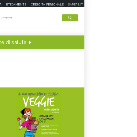
A
ETICAMENTE
CRESCITA PERSONALE
SAPERE.IT
e di salute