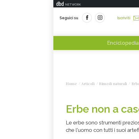
NETWORK
Seguici su
Iscriviti
Enciclopedia
Home
Articoli
Rimedi naturali
Erbo
Erbe non a ca
Le erbe sono strumenti preziosi 
che l'uomo con tutti i suoi artef