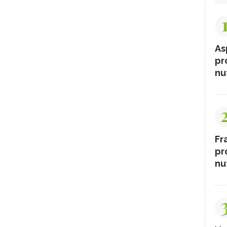
As
pr
nut
Fr
pr
nut