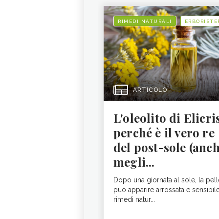
RIMEDI NATURALI
ERBORISTE
ARTICOLO
L'oleolito di Elicri
perché è il vero re
del post-sole (anc
megli...
Dopo una giornata al sole, la pell
può apparire arrossata e sensibile:
rimedi natur...