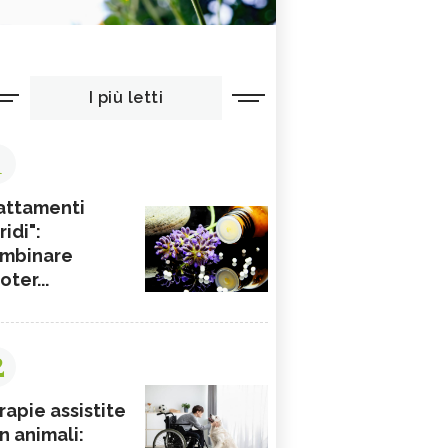
I più letti
1
attamenti
ridi":
mbinare
ioter...
2
rapie assistite
n animali: