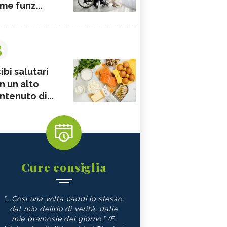
me funz...
3
ibi salutari
n un alto
ntenuto di...
Cure consiglia
"...Così una volta caddi io stesso,
dal mio delirio di verità, dalle
mie bramosie del giorno." (F.