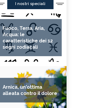
I nostri speciali
Fuoco, Terra, Aria,
Acqua: le
caratteristiche dei 12
segni zodiacali
Arnica, un'ottima
alleata contro il dolore