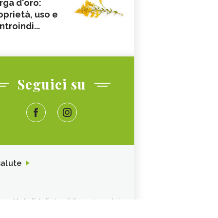
rga d'oro:
oprietà, uso e
ntroindi...
Seguici su
salute
ione. Media Data Factory S.R.L. sede legale in