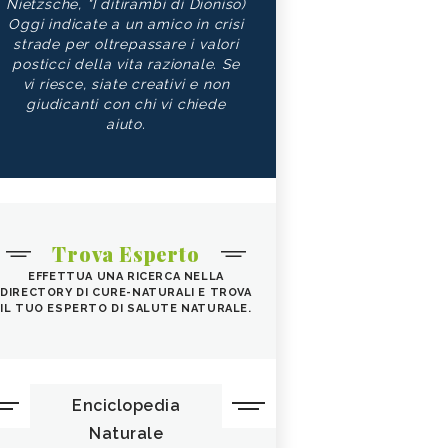
Nietzsche, "I ditirambi di Dioniso)
Oggi indicate a un amico in crisi
strade per oltrepassare i valori
posticci della vita razionale. Se
vi riesce, siate creativi e non
giudicanti con chi vi chiede
aiuto.
Trova Esperto
EFFETTUA UNA RICERCA NELLA
DIRECTORY DI CURE-NATURALI E TROVA
IL TUO ESPERTO DI SALUTE NATURALE.
Enciclopedia
Naturale