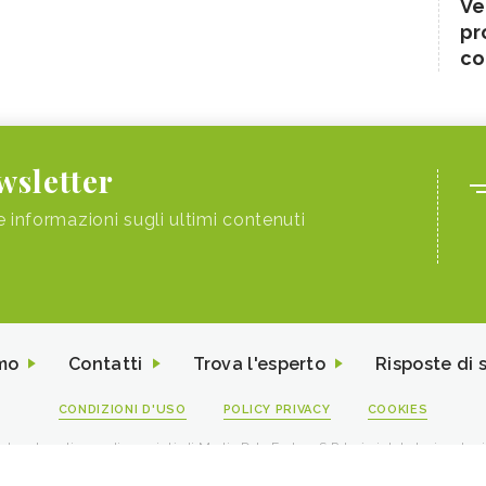
Ve
pr
co
ewsletter
e informazioni sugli ultimi contenuti
mo
Contatti
Trova l'esperto
Risposte di 
CONDIZIONI D'USO
POLICY PRIVACY
COOKIES
I contenuti sono di proprietà di Media Data Factory S.R.L, è vietata la riproduz
viale Sarca 226 Milano 20126 - PI/CF 09595010969