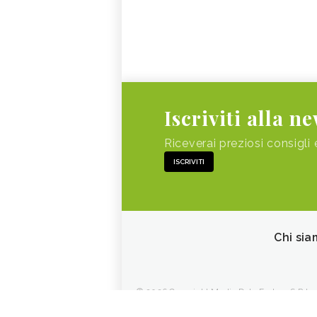
Iscriviti alla n
Riceverai preziosi consigli 
ISCRIVITI
Chi sia
© 2026 Copyright Media Data Factory S.R.L. - 