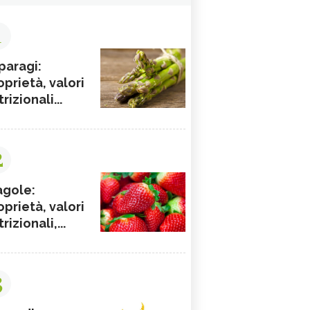
1
paragi:
oprietà, valori
rizionali...
2
agole:
oprietà, valori
rizionali,...
3