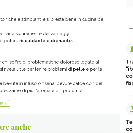
toniche e stimolanti e si presta bene in cucina pe
 trarrà sicuramente dei vantaggi.
uo potere
riscaldante e drenante.
Tr
chi soffre di problematiche dolorose legate al
"ib
 rivela utile per lenire problemi di
pelle
e per la
co
fis
 bevute in infuso o tisana, bevute calde con del
rezzarne di più l'aroma e d il profumo!
ERIA
Te
are anche
co